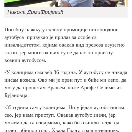
Никола Димитријевић
Посебну пажњу у склопу промоције нископодног
аутобуса привукао је прилаз за особе са
инвалидитетом, којима овакав вид превоза изузетно
значи, јер многи од њих су се данас по први пут
возили аутобусом.
-У колицима сам већ 36 година. У аутобусу се никада
нисам возила. Ово ми је први пут и биће ми лепо, да
могу да прошетам Врањем, каже Арифе Селими из
Бујановца.
-35 година сам у колицима. Ни у један аутобс нисам
сео, јер нема приступ. Овакав аутобус значи, јер
можемо да га изнајмимо, како би отишли негде на
излет, обишли град. Хвала Граду, градоначелнику,