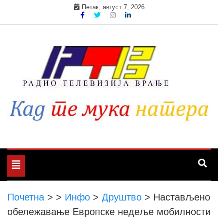
Skip
Петак, август 7, 2026
to
content
Toggle
navigation
Почетна
>
>
Инфо
>
Друштво
>
Настављено
обележавање Европске недеље мобилности