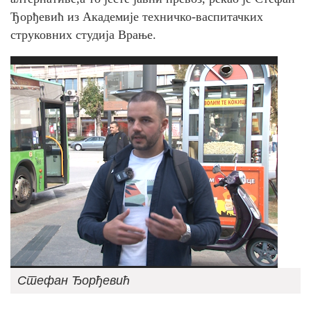
Ђорђевић из Академије техничко-васпитачких
струковних студија Врање.
Стефан Ђорђевић