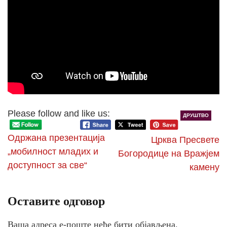
Please follow and like us:
ДРУШТВО
Одржана презентација
Црква Пресвете
„мобилност младих и
Богородице на Вражјем
доступност за све“
камену
Оставите одговор
Ваша адреса е-поште неће бити објављена.