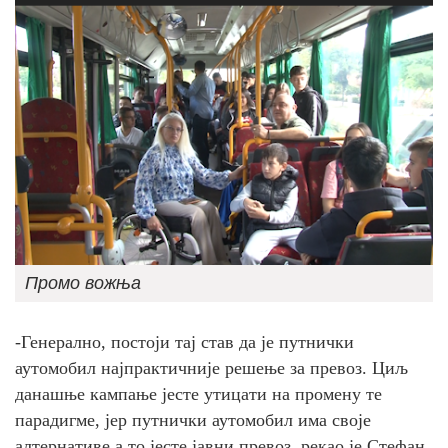
Промо вожња
-Генерално, постоји тај став да је путнички
аутомобил најпрактичније решење за превоз. Циљ
данашње кампање јесте утицати на промену те
парадигме, јер путнички аутомобил има своје
алтернативе,а то јесте јавни превоз, рекао је Стефан