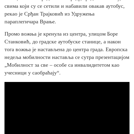
свима који су се сетили и набавили овакав аутобус,
рекао је Срђан Трајковић из Удружења
параплегичара Врање.
Промо вожња је кренула из центра, улицом Боре
Станковић, до градске аутобуске станице, а након
тога вожња је настављена до центра града. Европска
недеља мобилности наставља се сутра презентацијом
„Мобилност за све – особе са инвалидитетом као
учесници у саобраћају“.