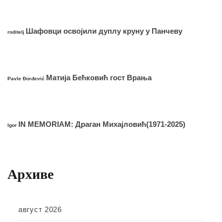
Шафовци освојили дуплу круну у Панчеву
roditelj
Матија Бећковић гост Врања
Pavle Đorđević
IN MEMORIAM: Драган Михајловић(1971-2025)
Igor
Архиве
август 2026