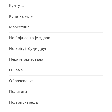
Култура
Кућа на углу
Маркетинг
Не боји се ко је здрав
Не хејтуј, буди друг
Некатегоризовано
О нама
Образовање
Политика
Пољопривреда