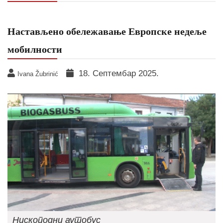
Настављено обележавање Европске недеље
мобилности
18. Септембар 2025.
Ivana Žubrinić
Нископодни аутобус