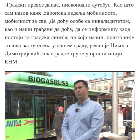
-Градски превоз данас, нископодни аутобус. Као што
сам назив каже Европска недеља мобилности,
мобилност за све. Да дођу особе са инвалидитетом,
као и наши грађани да дођу, да се информишу када
постоји та градска линија, на који начин, пошто није
толико заступљена у нашем граду, рекао је Никола
Димитријевић, члан радне групе у организацији
ЕНМ.