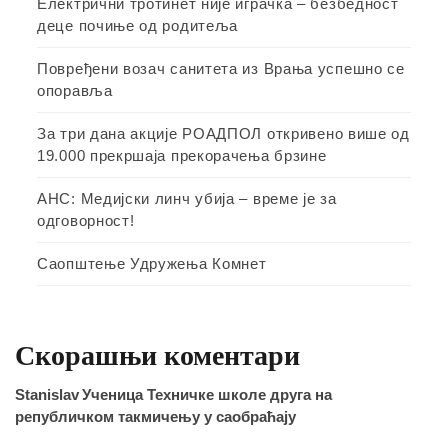
Електрични тротинет није играчка – безбедност
деце почиње од родитеља
Повређени возач санитета из Врања успешно се
опоравља
За три дана акције РОАДПОЛ откривено више од
19.000 прекршаја прекорачења брзине
АНС: Медијски линч убија – време је за
одговорност!
Саопштење Удружења Комнет
Скорашњи коментари
Stanislav
Ученица Техничке школе друга на
републичком такмичењу у саобраћају