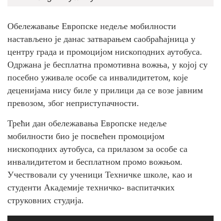
Обележавање Европске недеље мобилности
настављено је данас затварањем саобраћајница у
центру града и промоцијом нископодних аутобуса.
Одржана је бесплатна промотивна вожња, у којој су
посебно уживале особе са инвалидитетом, које
деценијама нису биле у прилици да се возе јавним
превозом, због неприступачности.
Трећи дан обележавања Европске недеље
мобилности био је посвећен промоцијом
нископодних аутобуса, са прилазом за особе са
инвалидитетом и бесплатном промо вожњом.
Учествовали су ученици Техничке школе, као и
студенти Академије техничко- васпитачких
струковних студија.