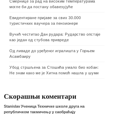
Смернице за рад на високим температурама
могле би да постану обавезујуће
Евидентиране пријаве за свих 30.000
туристичких ваучера за пензионере
Вучић честитао Дан рудара: Рударство опстаје
као један од стубова привреде
Од ливаде до уређеног игралишта у Горњем
Асамбаиру
Убод стршљена за Стошића умало био кобан:
Не знам како ме је Хитна помоћ нашла у шуми
Скорашњи коментари
Stanislav
Ученица Техничке школе друга на
републичком такмичењу у саобраћају