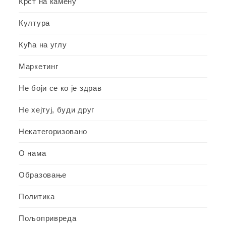
Крст на камену
Култура
Кућа на углу
Маркетинг
Не боји се ко је здрав
Не хејтуј, буди друг
Некатегоризовано
О нама
Образовање
Политика
Пољопривреда