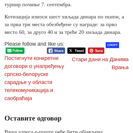
турнир почиње 7. септембра.
Котизација износи шест хиљада динара по екипи, а
за прва три места обезбеђене су награде: за прво
место 60, за друго 40 и за треће 20 хиљада динара.
Please follow and like us:
СПОРТ
Постигнути конкретни
Стари дани на Данима
договори о унапређењу
Врања
српско-белоруске
сарадње у области
телекомуникација и
саобраћаја
Оставите одговор
Ваша адреса е-поште неће бити објављена.