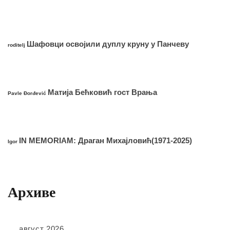
Шафовци освојили дуплу круну у Панчеву
roditelj
Матија Бећковић гост Врања
Pavle Đorđević
IN MEMORIAM: Драган Михајловић(1971-2025)
Igor
Архиве
август 2026