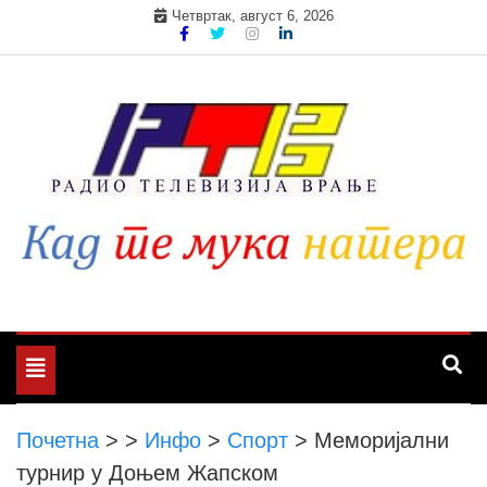
Skip
Четвртак, август 6, 2026
to
content
Toggle
navigation
Почетна
>
>
Инфо
>
Спорт
>
Меморијални
турнир у Доњем Жапском