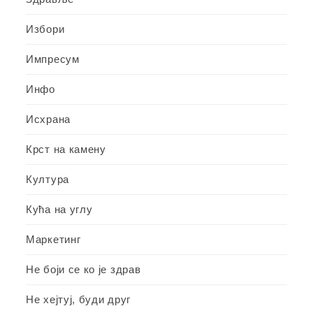
Избори
Импресум
Инфо
Исхрана
Крст на камену
Култура
Кућа на углу
Маркетинг
Не боји се ко је здрав
Не хејтуј, буди друг