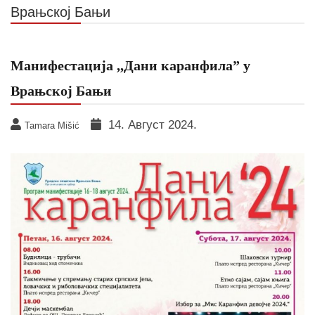
Врањској Бањи
Манифестација ,,Дани каранфила” у
Врањској Бањи
14. Август 2024.
Tamara Mišić