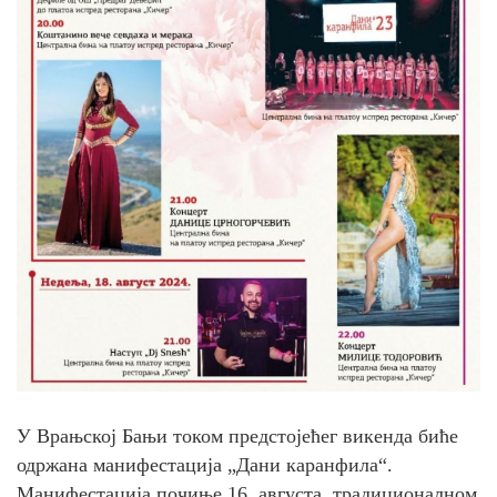
У Врањској Бањи током предстојећег викенда биће
одржана манифестација „Дани каранфила“.
Манифестација почиње 16. августа, традиционалном