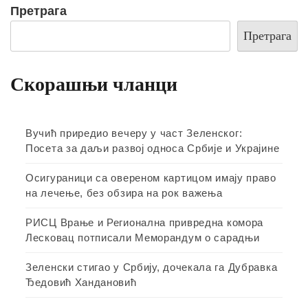
Претрага
Претрага
Скорашњи чланци
Вучић приредио вечеру у част Зеленског:
Посета за даљи развој односа Србије и Украјине
Осигураници са овереном картицом имају право
на лечење, без обзира на рок важења
РИСЦ Врање и Регионална привредна комора
Лесковац потписали Меморандум о сарадњи
Зеленски стигао у Србију, дочекала га Дубравка
Ђедовић Хандановић