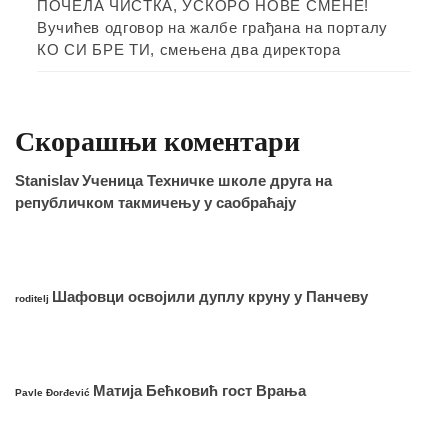
ПОЧЕЛА ЧИСТКА, УСКОРО НОВЕ СМЕНЕ!
Вучићев одговор на жалбе грађана на порталу
КО СИ БРЕ ТИ, смењена два директора
Скорашњи коментари
Stanislav
Ученица Техничке школе друга на
републичком такмичењу у саобраћају
Шафовци освојили дуплу круну у Панчеву
roditelj
Матија Бећковић гост Врања
Pavle Đorđević