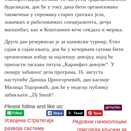
будилицом, док ће у току дана бити организовано
такмичење у спремању старих српских јела,
ловачких и риболовачких специјалитета, дечји
маскенбал, као и Коштанино вече севдаха и мерака.
Други дан резервисан је за шаховски турнир, Етно
сајам и сајам књига, док ће у вечерњим сатима бити
организован избор за најлепшу девојку, којој ће
припасти ласкава титула „Каранфил девојче“. У
оквиру забавног дела програма, 16. августа
наступиће Даница Црногорчевић, дан касније
Милица Тодоровић, док ће у недељу публику
забављати ,,Dj Snesh“.
Please follow and like us:
ДРУШТВО
Усвојена Стратегија
Редовни гинеколошки
развоја система
прегледи кључни за