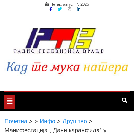
Skip
Петак, август 7, 2026
to
content
Toggle
navigation
Почетна
>
>
Инфо
>
Друштво
>
Манифестација ,,Дани каранфила” у