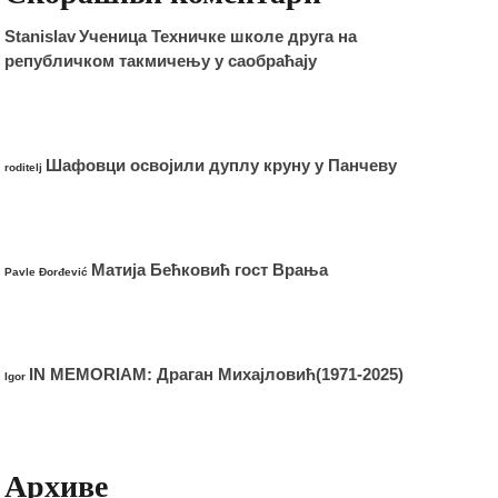
Stanislav
Ученица Техничке школе друга на
републичком такмичењу у саобраћају
Шафовци освојили дуплу круну у Панчеву
roditelj
Матија Бећковић гост Врања
Pavle Đorđević
IN MEMORIAM: Драган Михајловић(1971-2025)
Igor
Архиве