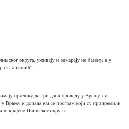
њског округа, уживају и одмарају на базену, а у
ра Станковић“.
имају прилику да три дана проведу у Врању, су
к у Врању и допада им се програм који су припремили
ило крајеве Пчињског округа.