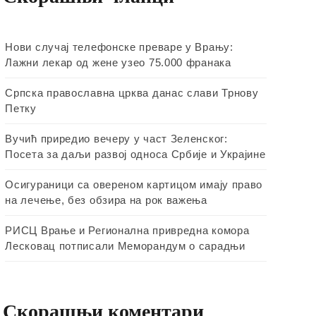
Нови случај телефонске преваре у Врању:
Лажни лекар од жене узео 75.000 франака
Српска православна црква данас слави Трнову
Петку
Вучић приредио вечеру у част Зеленског:
Посета за даљи развој односа Србије и Украјине
Осигураници са овереном картицом имају право
на лечење, без обзира на рок важења
РИСЦ Врање и Регионална привредна комора
Лесковац потписали Меморандум о сарадњи
Скорашњи коментари