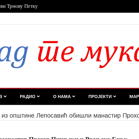
имају право на лечење, без обзира на рок важења
В
РАДИО
О НАМА
ПРОЈЕКТИ
МАР
из општине Лепосавић обишли манастир Прох
манастир Прохор Пчињски и Врањску Бању