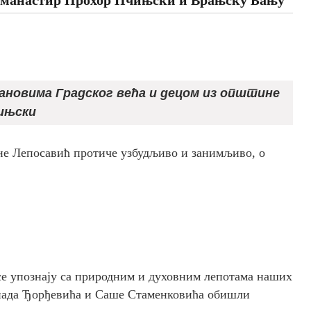
лановима Градског већа и децом из општине
ињски
не Лепосавић протиче узбудљиво и занимљиво, o
се упознају са природним и духовним лепотама наших
Ненада Ђорђевића и Саше Стаменковића обишли