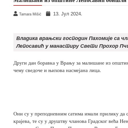
13. Јул 2024.
Tamara Mišić
Владика врањски господин Пахомије са ч
Лепосавић у манастиру Свети Прохор Пч
Други дан боравка у Врању за малишане из општи
чему сведоче и њихова насмејана лица.
Они су у преподневним сатима имали прилику да 
крајева, те су у друштву чланова Градског већа 