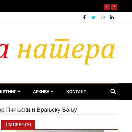
КЕТИНГ
АРХИВА
KONTAKT
ор Пчињски и Врањску Бању
ИМПРЕСУМ