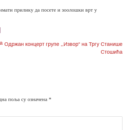
 имати прилику да посете и зоолошки врт у
а
Одржан концерт групе ,,Извор“ на Тргу Станише
Стошића
дна поља су означена
*