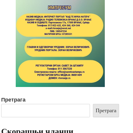
Претрага
Претрага
Скорашњи чланци