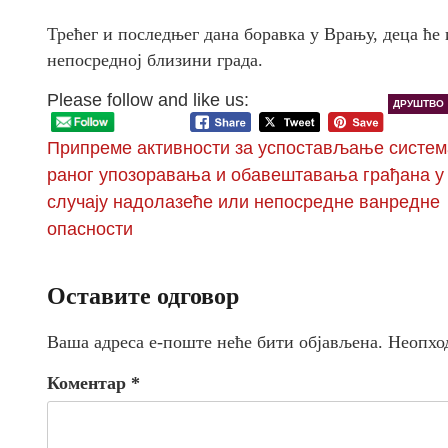
Трећег и последњег дана боравка у Врању, деца ће
непосредној близини града.
Please follow and like us:
ДРУШТВО
Припреме активности за успостављање систем
раног упозоравања и обавештавања грађана у
случају надолазеће или непосредне ванредне
опасности
Оставите одговор
Ваша адреса е-поште неће бити објављена.
Неопхо
Коментар
*