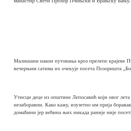
манастир Свети Прохор Пчињски и Врањску Бању.
Малишани након путовања кроз прелепе крајеве Пчи
вечерњим сатима их очекује посета Позоришта „Бо
Утисци деце из општине Лепосавић који овог лета 
незаборавни. Како кажу, изузетно им прија борава
домаћини јер већина њих никада раније није посет