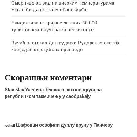
Смернице за рад на високим температурама
могле би да постану обавезујуће
Евидентиране пријаве за свих 30.000
туристичких ваучера за пензионере
Вучић честитао Дан рудара: Рударство опстаје
као један од стубова привреде
Скорашњи коментари
Stanislav
Ученица Техничке школе друга на
републичком такмичењу у саобраћају
Шафовци освојили дуплу круну у Панчеву
roditelj