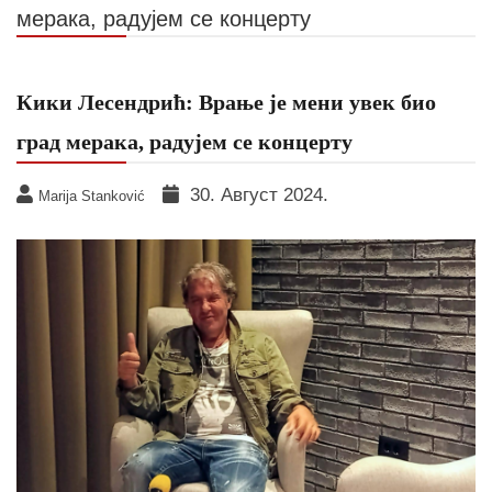
мерака, радујем се концерту
Кики Лесендрић: Врање је мени увек био
град мерака, радујем се концерту
30. Август 2024.
Marija Stanković