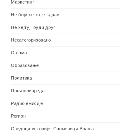
Маркетинг
Не боји се ко је здрав
Не хејтуј, буди друг
Некатегоризовано
О нама
Образовање
Политика
Пољопривреда
Радио емисије
Регион
Сведоци историје: Споменици Врања