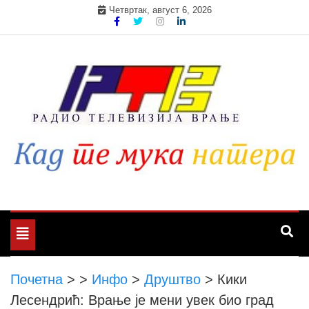
Skip
Четвртак, август 6, 2026
to
content
Toggle
navigation
Почетна
>
>
Инфо
>
Друштво
>
Кики
Лесендрић: Врање је мени увек био град