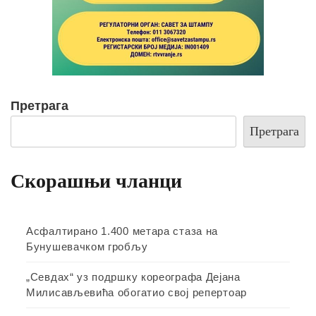
Претрага
Претрага
Скорашњи чланци
Асфалтирано 1.400 метара стаза на
Бунушевачком гробљу
„Севдах“ уз подршку кореографа Дејана
Милисављевића обогатио свој репертоар