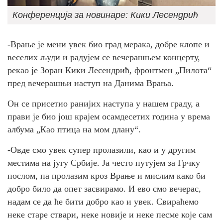
Конференција за новинаре: Кики Лесендрић
-Врање је мени увек био град мерака, добре клопе и
веселих људи и радујем се вечерашњем концерту,
рекао је Зоран Кики Лесендрић, фронтмен „Пилота“
пред вечерашњи наступ на Данима Врања.
Он се присетио ранијих наступа у нашем граду, а
прави је био још крајем осамдесетих година у врема
албума „Као птица на мом длану“.
-Овде смо увек супер пролазили, као и у другим
местима на југу Србије. Ја често путујем за Грчку
послом, па пролазим кроз Врање и мислим како би
добро било да опет засвирамо. И ево смо вечерас,
надам се да ће бити добро као и увек. Свираћемо
неке старе ствари, неке новије и неке песме које сам