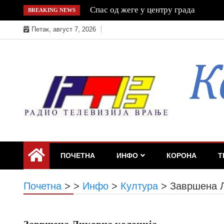
Skip
Легионела и клима: Митови, чињени
BREAKING NEWS
to
Петак, август 7, 2026
content
ПОЧЕТНА
ИНФО
КОРОНА
Т
Почетна
>
>
Инфо
>
Култура
>
Завршена Л
Завршена Ликовна колонија