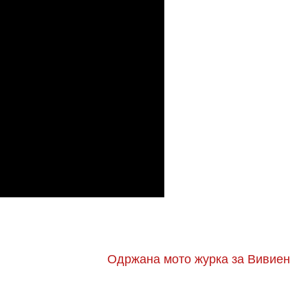
Одржана мото журка за Вивиен