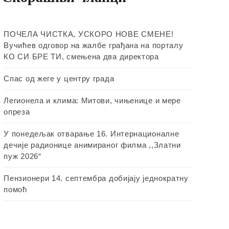
ПОЧЕЛА ЧИСТКА, УСКОРО НОВЕ СМЕНЕ!
Вучићев одговор на жалбе грађана на порталу
КО СИ БРЕ ТИ, смењена два директора
Спас од жеге у центру града
Легионела и клима: Митови, чињенице и мере
опреза
У понедељак отварање 16. Интернационалне
дечије радионице анимираног филма ,,Златни
пуж 2026“
Пензионери 14. септембра добијају једнократну
помоћ