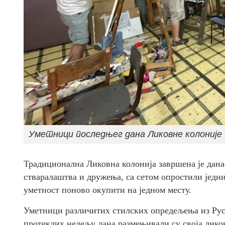
Уметници последњег дана Ликовне колоније
Традиционална Ликовна колонија завршена је данас
стваралаштва и дружења, са сетом опростили једни
уметност поново окупити на једном месту.
Уметници различитих стилских опредељења из Русиј
протеклих недељу дана размењивали су своја ликов