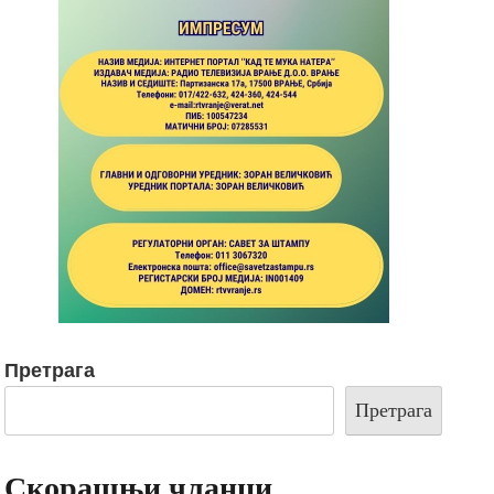
Претрага
Претрага
Скорашњи чланци