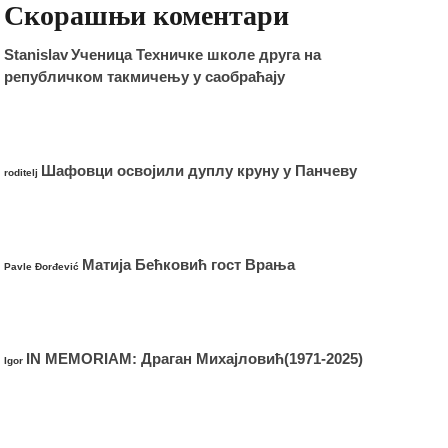
Скорашњи коментари
Stanislav
Ученица Техничке школе друга на
републичком такмичењу у саобраћају
Шафовци освојили дуплу круну у Панчеву
roditelj
Матија Бећковић гост Врања
Pavle Đorđević
IN MEMORIAM: Драган Михајловић(1971-2025)
Igor