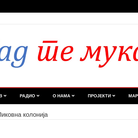
це и мере опреза
В
РАДИО
О НАМА
ПРОЈЕКТИ
МАР
иковна колонија