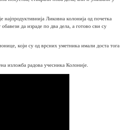
је најпродуктивнија Ликовна колонија од почетка
бавези да израде по два дела, а готово сви су
нице, који су од врсних уметника имали доста тога
на изложба радова учесника Колоније.