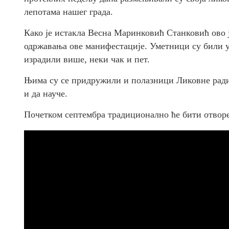
лепотама нашег града.
Како је истакла Весна Маринковић Станковић ово 
одржавања ове манифестације. Уметници су били у о
израдили више, неки чак и пет.
Њима су се придружили и полазници Ликовне радио
и да науче.
Почетком септембра традиционално ће бити отворе