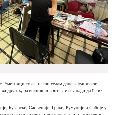
. Уметници су се, након седам дана заједничког
 од других, разменивши контакте и у нади да ће их
е, Бугарске, Словеније, Грчке, Румуније и Србије у
на искуства, стварали нова дела, али и уживали у