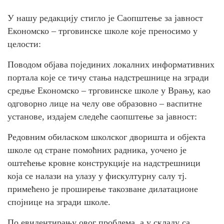
У нашу редакцију стигло је Саопштење за јавност
Економско – трговинске школе које преносимо у
целости:
Поводом објава појединих локалних информативних
портала које се тичу стања надстрешнице на згради
средње Економско – трговинске школе у Врању, као
одговорно лице на челу ове образовно – васпитне
установе, издајем следеће саопштење за јавност:
Редовним обиласком школског дворишта и објекта
школе од стране помоћних радника, уоченo је
оштећење кровне конструкције на надстрешници
која се налази на улазу у фискултурну салу тј.
примећено је проширење такозване дилатационе
спојнице на згради школе.
По евидентирању овог проблема, а у складу са