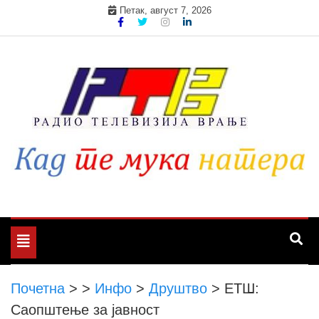
Skip
Петак, август 7, 2026
to
content
Toggle
navigation
Почетна
>
>
Инфо
>
Друштво
>
ЕТШ:
Саопштење за јавност