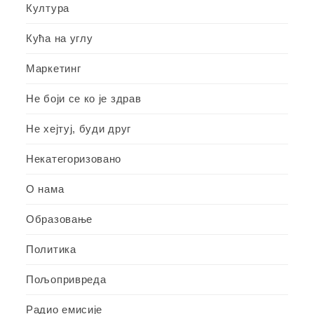
Култура
Кућа на углу
Маркетинг
Не боји се ко је здрав
Не хејтуј, буди друг
Некатегоризовано
О нама
Образовање
Политика
Пољопривреда
Радио емисије