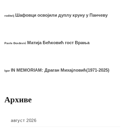
Шафовци освојили дуплу круну у Панчеву
roditelj
Матија Бећковић гост Врања
Pavle Đorđević
IN MEMORIAM: Драган Михајловић(1971-2025)
Igor
Архиве
август 2026