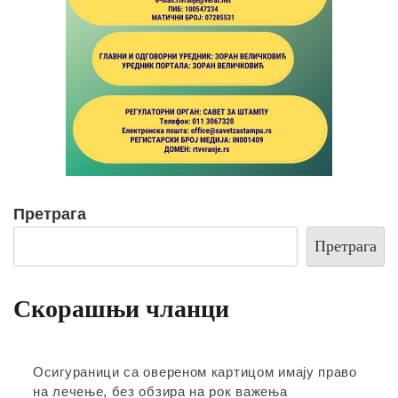
Претрага
Претрага
Скорашњи чланци
Осигураници са овереном картицом имају право
на лечење, без обзира на рок важења