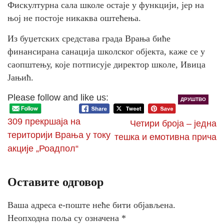
Фискултурна сала школе остаје у функцији, јер на
њој не постоје никаква оштећења.
Из буџетских средстава града Врања биће
финансирана санација школског објекта, каже се у
саопштењу, које потписује директор школе, Ивица
Јањић.
Please follow and like us:
ДРУШТВО
309 прекршаја на
Четири броја – једна
територији Врања у току
тешка и емотивна прича
акције „Роадпол“
Оставите одговор
Ваша адреса е-поште неће бити објављена.
Неопходна поља су означена
*