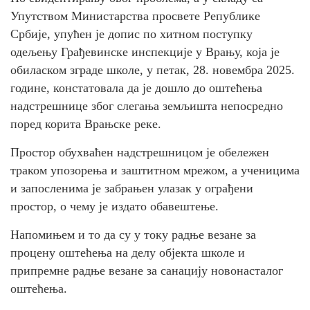
Упутством Министарства просвете Републике
Србије, упућен је допис по хитном поступку
одељењу Грађевинске инспекције у Врању, која је
обиласком зграде школе, у петак, 28. новембра 2025.
године, констатовала да је дошло до оштећења
надстрешнице због слегања земљишта непосредно
поред корита Врањске реке.
Простор обухваћен надстрешницом је обележен
траком упозорења и заштитном мрежом, а ученицима
и запосленима је забрањен улазак у ограђени
простор, о чему је издато обавештење.
Напомињем и то да су у току радње везане за
процену оштећења на делу објекта школе и
припремне радње везане за санацију новонасталог
оштећења.