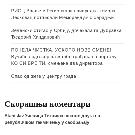
РИСЦ Врање и Регионална привредна комора
Лесковац потписали Меморандум о сарадњи
Зеленски стигао у Србију, дочекала га Дубравка
Ђедовић Хандановић
ПОЧЕЛА ЧИСТКА, УСКОРО НОВЕ СМЕНЕ!
Вучићев одговор на жалбе грађана на порталу
КО СИ БРЕ ТИ, смењена два директора
Спас од жеге у центру града
Скорашњи коментари
Stanislav
Ученица Техничке школе друга на
републичком такмичењу у саобраћају