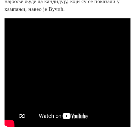
најбоље људе да кандидују, који су се показали у
кампањи, навео је Вучић.