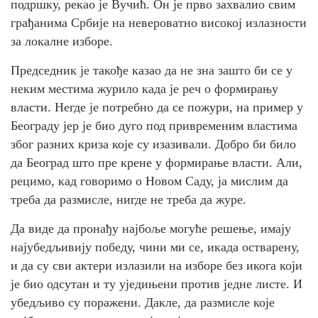
подршку, рекао је Вучић. Он је прво захвалио свим
грађанима Србије на невероватно високој излазности
за локалне изборе.
Председник је такође казао да не зна зашто би се у
неким местима журило када је реч о формирању
власти. Негде је потребно да се пожури, на пример у
Београду јер је био дуго под привременим властима
због разних криза које су изазивали. Добро би било
да Београд што пре крене у формирање власти. Али,
рецимо, кад говоримо о Новом Саду, ја мислим да
треба да размисле, нигде не треба да журе.
Да виде да пронађу најбоље могуће решење, имају
најубедљивију победу, чини ми се, икада остварену,
и да су сви актери излазили на изборе без икога који
је био одсутан и ту уједињени против једне листе. И
убедљиво су поражени. Дакле, да размисле које