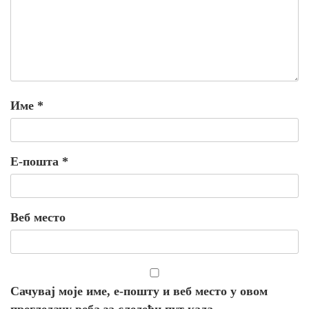
Име
*
Е-пошта
*
Веб место
Сачувај моје име, е-пошту и веб место у овом
прегледачу веба за следећи пут када