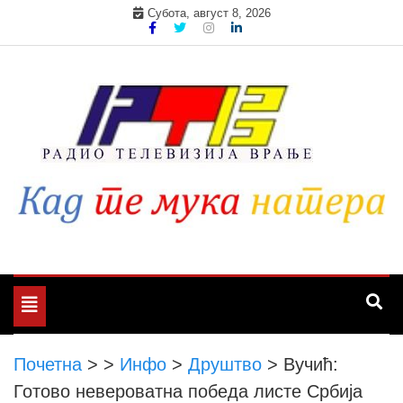
Skip
Субота, август 8, 2026
to
content
Toggle
navigation
Почетна
>
>
Инфо
>
Друштво
>
Вучић:
Готово невероватна победа листе Србија