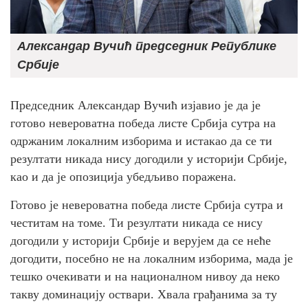
Александар Вучић председник Републике
Србије
Председник Александар Вучић изјавио је да је
готово невероватна победа листе Србија сутра на
одржаним локалним изборима и истакао да се ти
резултати никада нису догодили у историји Србије,
као и да је опозиција убедљиво поражена.
Готово је невероватна победа листе Србија сутра и
честитам на томе. Ти резултати никада се нису
догодили у историји Србије и верујем да се неће
догодити, посебно не на локалним изборима, мада је
тешко очекивати и на националном нивоу да неко
такву доминацију оствари. Хвала грађанима за ту