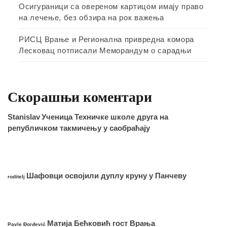
Осигураници са овереном картицом имају право
на лечење, без обзира на рок важења
РИСЦ Врање и Регионална привредна комора
Лесковац потписали Меморандум о сарадњи
Скорашњи коментари
Stanislav
Ученица Техничке школе друга на
републичком такмичењу у саобраћају
Шафовци освојили дуплу круну у Панчеву
roditelj
Матија Бећковић гост Врања
Pavle Đorđević