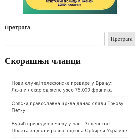
Претрага
Претрага
Скорашњи чланци
Нови случај телефонске преваре у Врању:
Лажни лекар од жене узео 75.000 франака
Српска православна црква данас слави Трнову
Петку
Вучић приредио вечеру у част Зеленског:
Посета за даљи развој односа Србије и Украјине