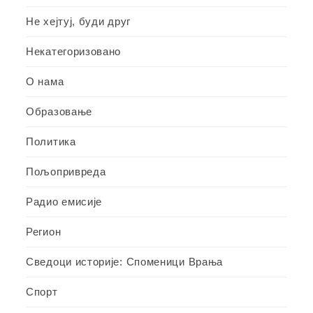
Не хејтуј, буди друг
Некатегоризовано
О нама
Образовање
Политика
Пољопривреда
Радио емисије
Регион
Сведоци историје: Споменици Врања
Спорт