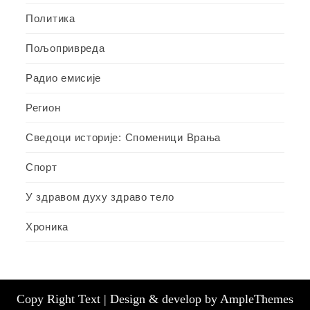
Политика
Пољопривреда
Радио емисије
Регион
Сведоци историје: Споменици Врања
Спорт
У здравом духу здраво тело
Хроника
Copy Right Text |
Design & develop by AmpleThemes