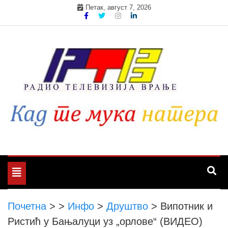
Skip
Петак, август 7, 2026
to
content
Toggle
navigation
Почетна
>
>
Инфо
>
Друштво
>
Випотник и
Ристић у Бањалуци уз „орлове“ (ВИДЕО)