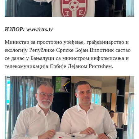
ИЗВОР: www/rtrs.tv
Министар за просторно уређење, грађевинарство и
екологију Републике Српске Бојан Випотник састао
се данас у Бањалуци са министром информисања и
телекомуникација Србије Дејаном Ристићем.