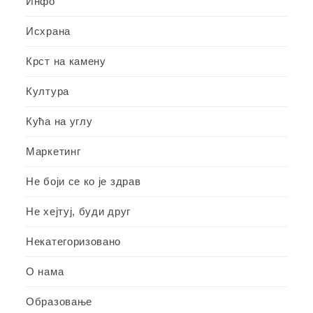
Инфо
Исхрана
Крст на камену
Култура
Кућа на углу
Маркетинг
Не боји се ко је здрав
Не хејтуј, буди друг
Некатегоризовано
О нама
Образовање