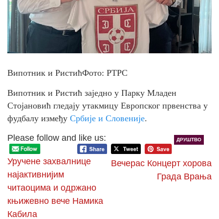
Випотник и РистићФото: РТРС
Випотник и Ристић заједно у Парку Младен
Стојановић гледају утакмицу Европског првенства у
фудбалу између
Србије и Словеније
.
Please follow and like us:
ДРУШТВО
Уручене захвалнице
Вечерас Концерт хорова
најактивнијим
Града Врања
читаоцима и одржано
књижевно вече Намика
Кабила