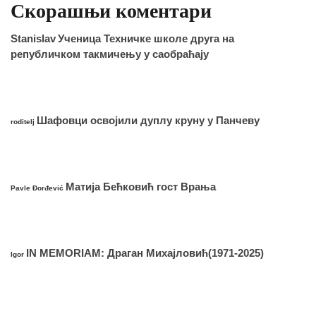
Скорашњи коментари
Stanislav
Ученица Техничке школе друга на
републичком такмичењу у саобраћају
Шафовци освојили дуплу круну у Панчеву
roditelj
Матија Бећковић гост Врања
Pavle Đorđević
IN MEMORIAM: Драган Михајловић(1971-2025)
Igor