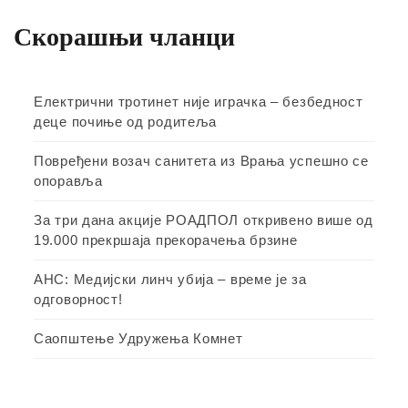
Скорашњи чланци
Електрични тротинет није играчка – безбедност
деце почиње од родитеља
Повређени возач санитета из Врања успешно се
опоравља
За три дана акције РОАДПОЛ откривено више од
19.000 прекршаја прекорачења брзине
АНС: Медијски линч убија – време је за
одговорност!
Саопштење Удружења Комнет