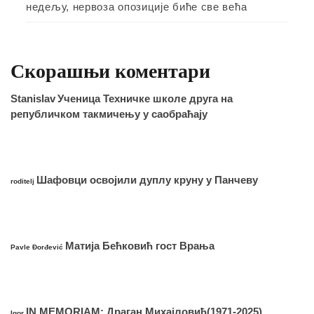
недељу, нервоза опозиције биће све већа
Скорашњи коментари
Stanislav
Ученица Техничке школе друга на
републичком такмичењу у саобраћају
Шафовци освојили дуплу круну у Панчеву
roditelj
Матија Бећковић гост Врања
Pavle Đorđević
IN MEMORIAM: Драган Михајловић(1971-2025)
Igor