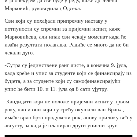
и ја очекујем да све буде у реду, каже др Јелена
Марковић, руководилац Одсека.
Сви који су похађали припремну наставу у
потпуности су спремни за пријемни испит, каже
Марковићева, али ипак сви чекају моменат када ће
изаћи резултати полагања. Радиће се много да не би
чекали дуго.
-Сутра су јединствене ранг листе, а коначна 9. јула,
када креће и упис за студенте који се финансирају из
буџета, а за студенте који су самофинансирајући
упис ће бити 10. и 11. јула од 8 сати ујутру.
Кандидати који не положе пријемни испит у првом
року, као и они који су срећу окушали ван Врања,
имаће врло брзо продужени рок, анову прилику већ у
августу, за када је планиран други уписни круг.