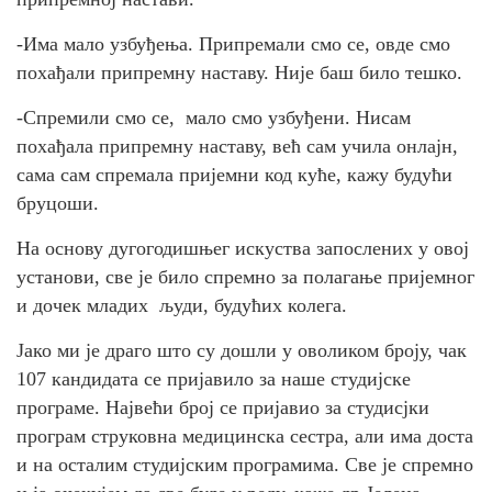
-Има мало узбуђења. Припремали смо се, овде смо
похађали припремну наставу. Није баш било тешко.
-Спремили смо се, мало смо узбуђени. Нисам
похађала припремну наставу, већ сам учила онлајн,
сама сам спремала пријемни код куће, кажу будући
бруцоши.
На основу дугогодишњег искуства запослених у овој
установи, све је било спремно за полагање пријемног
и дочек младих људи, будућих колега.
Јако ми је драго што су дошли у оволиком броју, чак
107 кандидата се пријавило за наше студијске
програме. Највећи број се пријавио за студисјки
програм струковна медицинска сестра, али има доста
и на осталим студијским програмима. Све је спремно