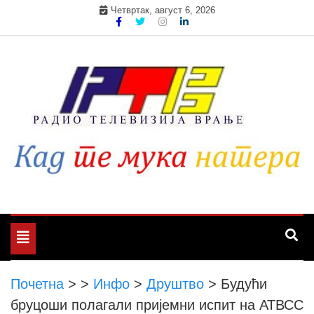
Skip
Четвртак, август 6, 2026
to
content
Toggle
navigation
Почетна
>
>
Инфо
>
Друштво
>
Будући
бруцоши полагали пријемни испит на АТВСС