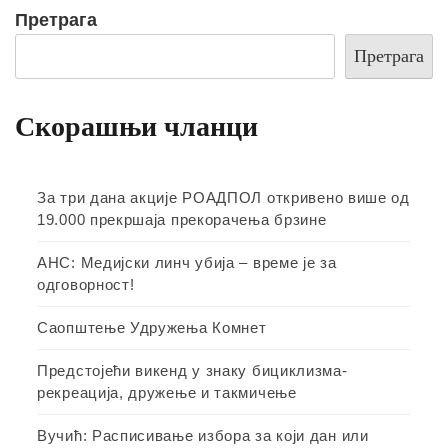
Претрага
Претрага
Скорашњи чланци
За три дана акције РОАДПОЛ откривено више од
19.000 прекршаја прекорачења брзине
АНС: Медијски линч убија – време је за
одговорност!
Саопштење Удружења Комнет
Предстојећи викенд у знаку бициклизма-
рекреација, дружење и такмичење
Вучић: Расписивање избора за који дан или