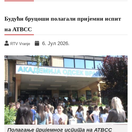
Будући бруцоши полагали пријемни испит
на АТВСС
6. Јул 2026.
RTV Vranje
Полагање пријемног испита на АТВСС