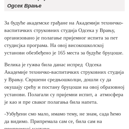
Одсек Врање
За будуће академске грађане на Академији техничко-
васпитачких струковних студија Одсека у Врању,
организовано је полагање пријемног испита за пет
студисјка програма. На овој високошколској
установи обезбеђено је 165 места за будуће бруцоше.
Велика је гужва била данас испред Одсека
Академије техничко-васпитачких струковних студија
у Врању. Свршени средњошколци, дошли су да
окушају срећу и постану бруцоши на овој образовној
установи. Полагали су пријемни испит, а атмосфера
је као и пре сваког полагања била напета.
-Узбуђени смо мало, имамо тему, не знам, сада ћемо
да видимо. Припремала сам се, била сам на
припремној настави.