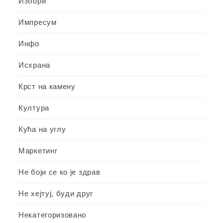
Избори
Импресум
Инфо
Исхрана
Крст на камену
Култура
Кућа на углу
Маркетинг
Не боји се ко је здрав
Не хејтуј, буди друг
Некатегоризовано