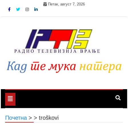
Skip
Петак, август 7, 2026
to
content
Toggle
navigation
Почетна
>
>
troškovi