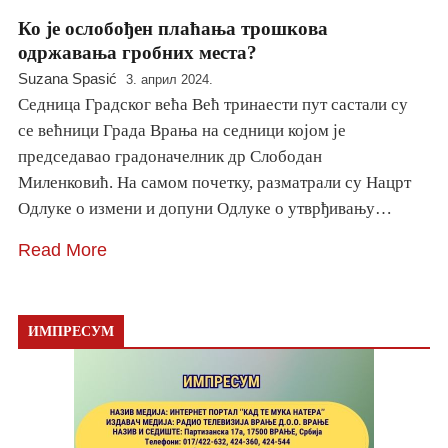
Ко је ослобођен плаћања трошкова
одржавања гробних места?
Suzana Spasić
3. април 2024.
Седница Градског већа Већ тринаести пут састали су
се већници Града Врања на седници којом је
председавао градоначелник др Слободан
Миленковић. На самом почетку, разматрали су Нацрт
Одлуке о измени и допуни Одлуке о утврђивању…
Read More
ИМПРЕСУМ