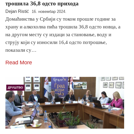
трошила 36,8 одсто прихода
Dejan Ristić
16. новембар 2024.
Домаћинства у Србији су током прошле године за
храну и алкохолна пића трошила 36,8 одсто новца, а
на другом месту су издаци за становање, воду и
струју који су износили 16,4 одсто потрошње,
показали су…
Read More
ДРУШТВО