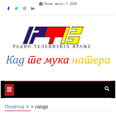
Skip
Петак, август 7, 2026
to
content
Toggle
navigation
Почетна
>
>
rataje