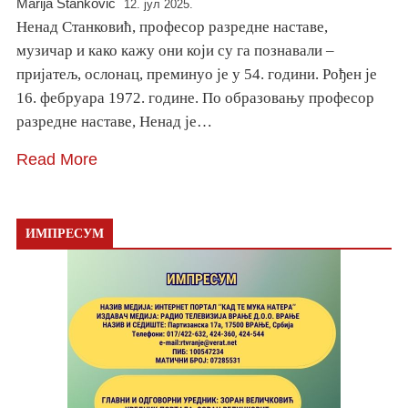
Marija Stanković
12. јул 2025.
Ненад Станковић, професор разредне наставе,
музичар и како кажу они који су га познавали –
пријатељ, ослонац, преминуо је у 54. години. Рођен је
16. фебруара 1972. године. По образовању професор
разредне наставе, Ненад је…
Read More
ИМПРЕСУМ