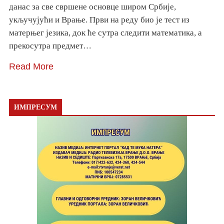
данас за све свршене основце широм Србије,
укључујући и Врање. Први на реду био је тест из
матерњег језика, док ће сутра следити математика, а
прекосутра предмет…
Read More
ИМПРЕСУМ