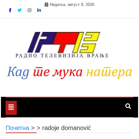
Skip
Недеља, август 9, 2026
to
content
Toggle
navigation
Почетна
>
>
radoje domanović