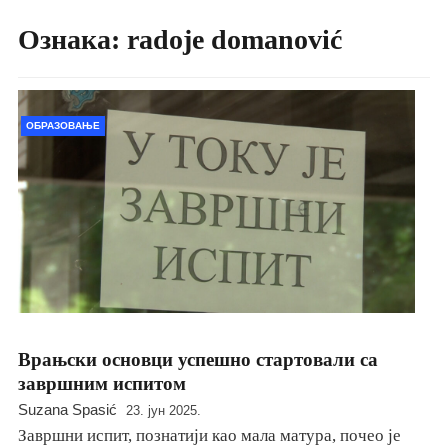
Ознака:
radoje domanović
ОБРАЗОВАЊЕ
Врањски основци успешно стартовали са
завршним испитом
Suzana Spasić
23. јун 2025.
Завршни испит, познатији као мала матура, почео је