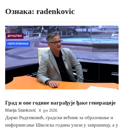
Ознака:
radenkovic
ДРУШТВО
ОБРАЗОВАЊЕ
Град и ове године награђује ђаке генерације
Marija Stanković
8. јун 2026.
Дарко Раденковић, градски већник за образовање и
информисање Школска година улази у завршницу, а у