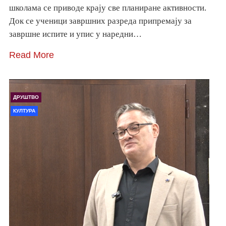
школама се приводе крају све планиране активности.
Док се ученици завршних разреда припремају за
завршне испите и упис у наредни…
Read More
ДРУШТВО
КУЛТУРА