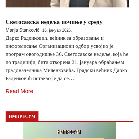
Светосавска недеља почиње у среду
Marija Stanković
16. јануар 2026.
Дарко Раденковић, већник за образовање и
информисање Организациони одбор усвојио је
програм овогодишње 36. Светосавске недеље, која ће
по традицији, бити отворена 21. јануара обраћањем
градоначелника Миленковића. Градски већник Дарко
Раденковић истакао је да се…
Read More
ИМПРЕСУМ