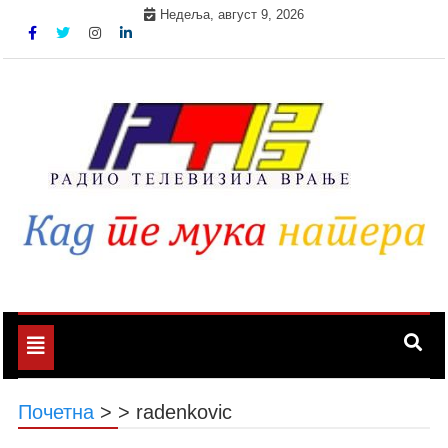
Skip
Недеља, август 9, 2026
to
content
Toggle
navigation
Почетна
>
>
radenkovic