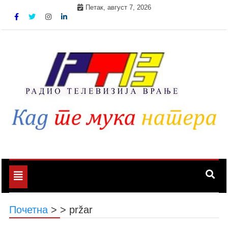
Skip
Петак, август 7, 2026
to
content
Toggle
navigation
Почетна
>
>
pržar