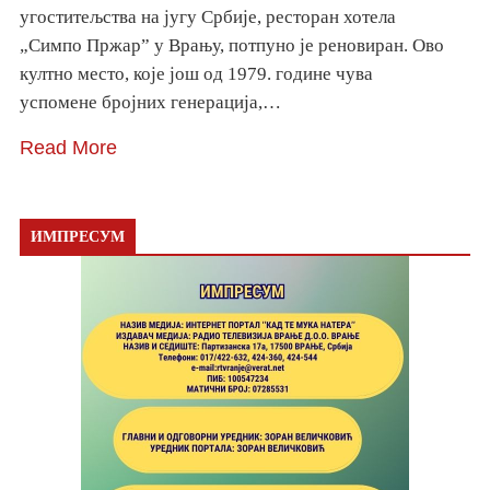
угоститељства на југу Србије, ресторан хотела
„Симпо Пржар” у Врању, потпуно је реновиран. Ово
култно место, које још од 1979. године чува
успомене бројних генерација,…
Read More
ИМПРЕСУМ