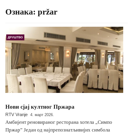
Ознака:
pržar
ДРУШТВО
Нови сјај култног Пржара
RTV Vranje
4. март 2026.
Амбијент реновираног ресторана хотела „Симпо
Пржар” Један од најпрепознатљивијих симбола