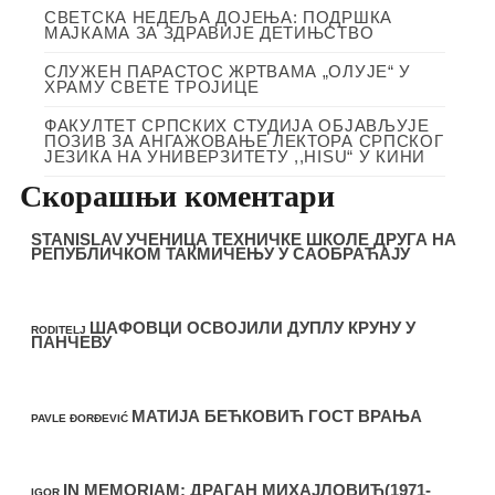
СВЕТСКА НЕДЕЉА ДОЈЕЊА: ПОДРШКА
МАЈКАМА ЗА ЗДРАВИЈЕ ДЕТИЊСТВО
СЛУЖЕН ПАРАСТОС ЖРТВАМА „ОЛУЈЕ“ У
ХРАМУ СВЕТЕ ТРОЈИЦЕ
ФАКУЛТЕТ СРПСКИХ СТУДИЈА ОБЈАВЉУЈЕ
ПОЗИВ ЗА АНГАЖОВАЊЕ ЛЕКТОРА СРПСКОГ
ЈЕЗИКА НА УНИВЕРЗИТЕТУ ,,HISU“ У КИНИ
Скорашњи коментари
STANISLAV
УЧЕНИЦА ТЕХНИЧКЕ ШКОЛЕ ДРУГА НА
РЕПУБЛИЧКОМ ТАКМИЧЕЊУ У САОБРАЋАЈУ
ШАФОВЦИ ОСВОЈИЛИ ДУПЛУ КРУНУ У
RODITELJ
ПАНЧЕВУ
МАТИЈА БЕЋКОВИЋ ГОСТ ВРАЊА
PAVLE ĐORĐEVIĆ
IN MEMORIAM: ДРАГАН МИХАЈЛОВИЋ(1971-
IGOR