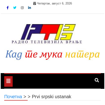
Skip
Четвртак, август 6, 2026
to
content
Toggle
navigation
Почетна
>
>
Prvi srpski ustanak