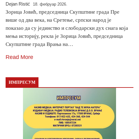
Dejan Ristić
18. фебруар 2026.
Зорица Јовић, председница Скупштине града Пре
више од два века, на Сретење, српски народ је
показао да су јединство и слободарски дух снага која
мења историју, рекла је Зорица Јовић, председница
Скупштине града Врања на…
Read More
ИМПРЕСУМ