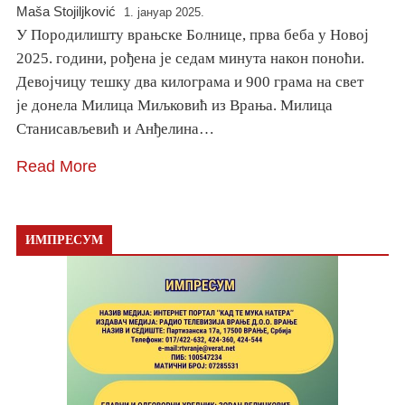
Maša Stojiljković
1. јануар 2025.
У Породилишту врањске Болнице, прва беба у Новоj
2025. години, рођена jе седам минута након поноћи.
Девоjчицу тешку два килограма и 900 грама на свет
jе донела Милица Миљковић из Врања. Милица
Станисављевић и Анђелина…
Read More
ИМПРЕСУМ