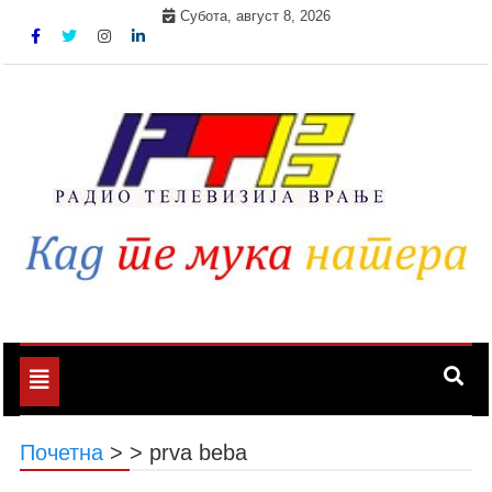
Skip
Субота, август 8, 2026
to
content
Toggle
navigation
Почетна
>
>
prva beba