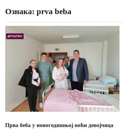
Ознака:
prva beba
ДРУШТВО
Прва беба у новогодишњој ноћи девојчица