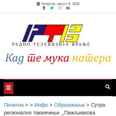
Skip
Четвртак, август 6, 2026
to
content
Toggle
navigation
Почетна
>
>
Инфо
>
Образовање
>
Сутра
регионално такмичење ,,Пажљивкова