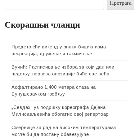
Претрага
Скорашњи чланци
Предстојећи викенд у знаку бициклизма-
рекреација, дружење и такмичење
Вучић: Расписивање избора за који дан или
недељу, нервоза опозиције биће све већа
Асфалтирано 1.400 метара стаза на
Бунушевачком гробљу
„Севдах“ уз подршку кореографа Дејана
Милисављевића обогатио свој репертоар
Смернице за рад на високим температурама
могле би да постану обавезујуће