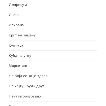
Импресум
Инфо
Исхрана
Крст на камену
Култура
Кућа на углу
Маркетинг
Не боји се ко је здрав
Не хејтуј, буди друг
Некатегоризовано