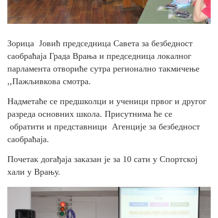
Зорица Јовић председница Савета за безбедност
саобраћаја Града Врања и председница локалног
парламента отвориће сутра регионално такмичење
,,Пажљивкова смотра.
Надметаће се предшколци и ученици првог и другог
разреда основних школа. Присутнима ће се
обратити и представници Агенције за безбедност
саобраћаја.
Почетак догађаја заказан је за 10 сати у Спортској
хали у Врању.