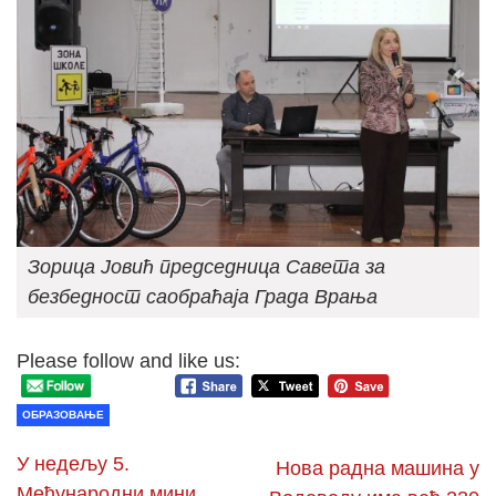
Зорица Јовић председница Савета за
безбедност саобраћаја Града Врања
Please follow and like us:
ОБРАЗОВАЊЕ
У недељу 5.
Нова радна машина у
Међународни мини