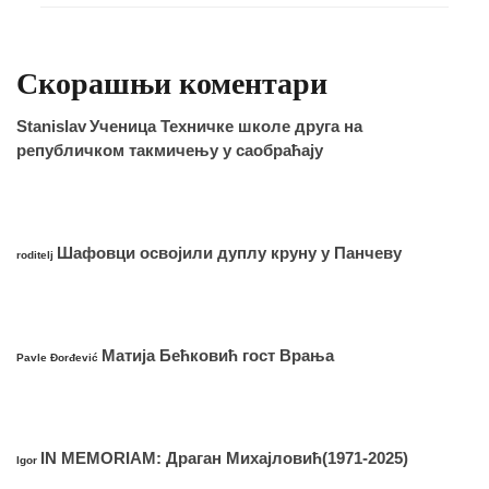
Скорашњи коментари
Stanislav
Ученица Техничке школе друга на
републичком такмичењу у саобраћају
Шафовци освојили дуплу круну у Панчеву
roditelj
Матија Бећковић гост Врања
Pavle Đorđević
IN MEMORIAM: Драган Михајловић(1971-2025)
Igor