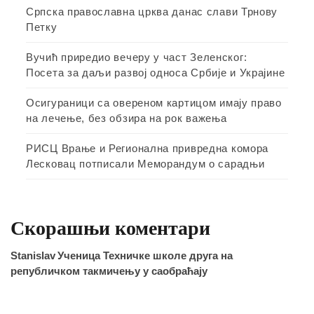
Српска православна црква данас слави Трнову
Петку
Вучић приредио вечеру у част Зеленског:
Посета за даљи развој односа Србије и Украјине
Осигураници са овереном картицом имају право
на лечење, без обзира на рок важења
РИСЦ Врање и Регионална привредна комора
Лесковац потписали Меморандум о сарадњи
Скорашњи коментари
Stanislav
Ученица Техничке школе друга на
републичком такмичењу у саобраћају