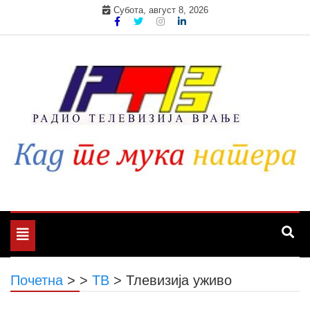
Skip
Субота, август 8, 2026
to
content
Toggle
navigation
Почетна
>
>
ТВ
>
Тлевизија уживо