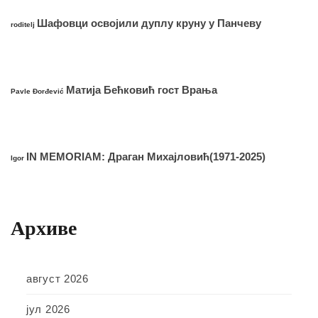
Шафовци освојили дуплу круну у Панчеву
roditelj
Матија Бећковић гост Врања
Pavle Đorđević
IN MEMORIAM: Драган Михајловић(1971-2025)
Igor
Архиве
август 2026
јул 2026