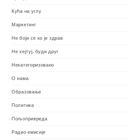
Кућа на углу
Маркетинг
Не боји се ко је здрав
Не хејтуј, буди друг
Некатегоризовано
О нама
Образовање
Политика
Пољопривреда
Радио емисије