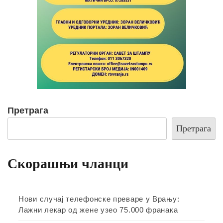
Претрага
Претрага
Скорашњи чланци
Нови случај телефонске преваре у Врању:
Лажни лекар од жене узео 75.000 франака