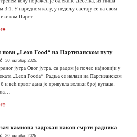
 трећем колу поражен је од екипе Десетка, из Ниша
м 3:1. У наредном колу, у недељу састају се на свом
а екипом Пирот.…
re
 нови „Leon Food“ на Партизанском путу
ić
30. октобар 2025.
раног јутра Овог јутра, са радом је почео најновији у
еката „Leon Foodа“. Радња се налази на Партизанском
 8 и већ првог дана је привукла велики број купаца.
ипа…
re
зач камиона задржан након смрти радника
ić
30. октобар 2025.