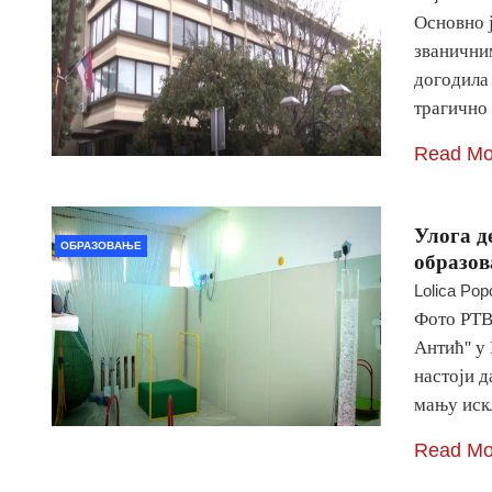
Основно 
званични
догодила 
трагично
Read Mo
Улога д
ОБРАЗОВАЊЕ
образо
Lolica Pop
Фото РТВ
Антић'' у
настоји д
мању ис
Read Mo