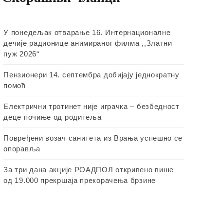
У понедељак отварање 16. Интернационалне
дечије радионице анимираног филма ,,Златни
пуж 2026“
Пензионери 14. септембра добијају једнократну
помоћ
Електрични тротинет није играчка – безбедност
деце почиње од родитеља
Повређени возач санитета из Врања успешно се
опоравља
За три дана акције РОАДПОЛ откривено више
од 19.000 прекршаја прекорачења брзине