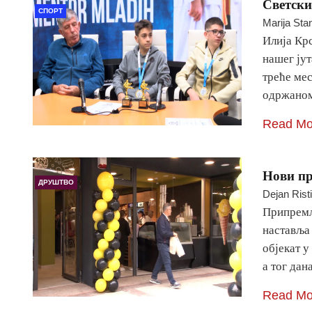
Светски
СПОРТ
Marija Sta
Илија Крс
нашег јут
треће мес
одржаном
Read Mo
Нови пр
ДРУШТВО
Dejan Rist
Припремљ
наставља 
објекат у
а тог дан
Read Mo