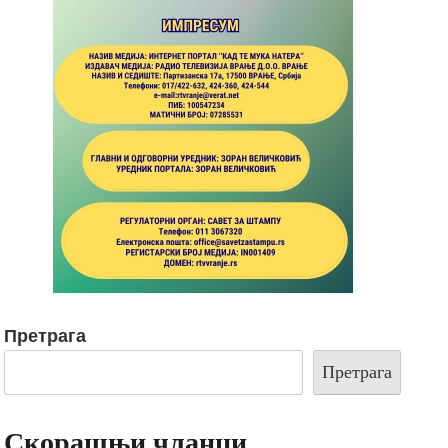
Претрага
Претрага
Скорашњи чланци