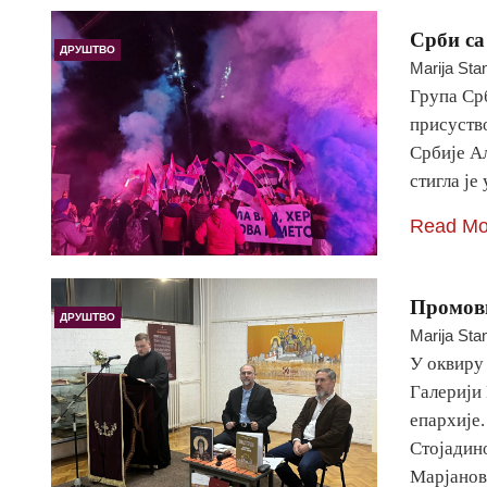
Срби са
ДРУШТВО
Marija Sta
Група Срб
присуств
Србије А
стигла ј
Read Mo
Промови
ДРУШТВО
Marija Sta
У оквиру
Галерији
епархије
Стојадин
Марјанов