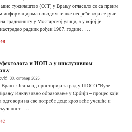
јавно тужилаштво (ОЈТ) у Врању огласило се са првим
м информацијама поводом тешке несреће која се јуче
на градилишту у Мостарској улици, а у којој је
 настрадао радник рођен 1987. године. …
re
ефектолога и ИОП-а у инклузивном
вању
ović
30. октобар 2025.
 Врање: Једна од просторија за рад у ШОСО ''Вуле
 Врању Инклузивно образовање у Србији – процес који
а одговори на све потребе деце кроз веће учешће и
кљученост –…
re