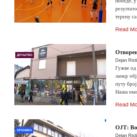
победе, у
резултато
терену с
Read Mo
Отворен
ДРУШТВО
Dejan Rist
Гужве од 
ланцу обј
путу број
Наша ек
Read Mo
ОЈТ: Во
ХРОНИКА
Dejan Rist