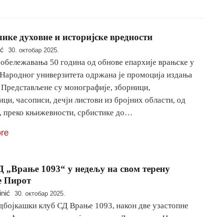
лике духовне и историјске вредности
ić
30. октобар 2025.
 обележавања 50 година од обнове епархије врањске у
 Народног универзитета одржана је промоција издања
. Представљене су монографије, зборници,
ци, часописи, дечји листови из бројних области, од
е, преко књижевности, србистике до…
re
„Врање 1093“ у недељу на свом терену
е Пирот
inić
30. октобар 2025.
дбојкашки клуб СД Врање 1093, након две узастопне