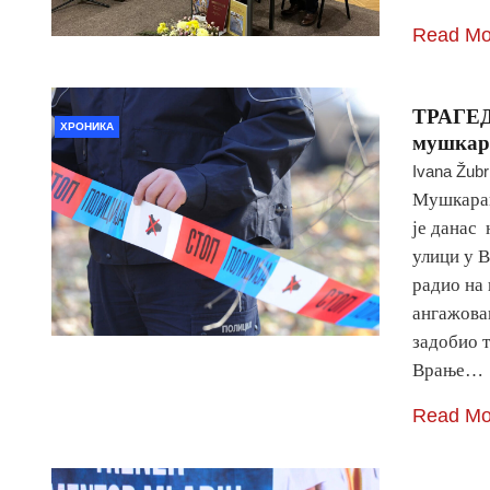
Read Mo
ТРАГЕ
ХРОНИКА
мушкар
Ivana Žubr
Мушкарац
је данас
улици у В
радио на 
ангажова
задобио 
Врање…
Read Mo