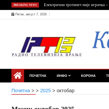
Skip
Повређени возач санитета из Врања
BREAKING NEWS
to
Петак, август 7, 2026
content
ПОЧЕТНА
ИНФО
КОРОНА
Т
Почетна
>
>
2025
>
октобар
Месец:
октобар 2025.