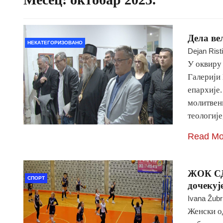
Дела ве
НЕКАТЕГОРИЗОВАНО
Dejan Rist
У оквиру
Галерији
епархије
молитвени
теологиј
Read Mo
ЖОК СД 
СПОРТ
дочекуј
Ivana Žubr
Женски о