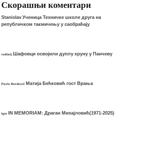
Скорашњи коментари
Stanislav
Ученица Техничке школе друга на
републичком такмичењу у саобраћају
Шафовци освојили дуплу круну у Панчеву
roditelj
Матија Бећковић гост Врања
Pavle Đorđević
IN MEMORIAM: Драган Михајловић(1971-2025)
Igor