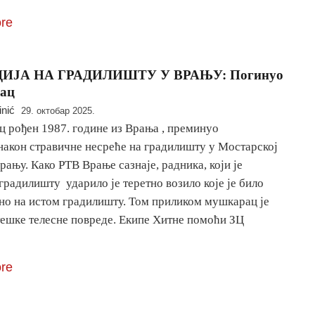
re
ДИЈА НА ГРАДИЛИШТУ У ВРАЊУ: Погинуо
ац
inić
29. октобар 2025.
 рођен 1987. године из Врања , преминуо
 након стравичне несреће на градилишту у Мостарској
рању. Како РТВ Врање сазнаје, радника, који је
градилишту ударило је теретно возило које је било
но на истом градилишту. Том приликом мушкарац је
тешке телесне повреде. Екипе Хитне помоћи ЗЦ
re