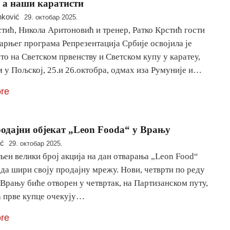
 а наши каратисти
nković
29. октобар 2025.
тић, Никола Аритоновић и тренер, Ратко Крстић гости
арњег програма Репрезентација Србије освојила је
то на Светском првенству и Светском купу у каратеу,
 у Пољској, 25.и 26.октобра, одмах иза Румуније и…
re
одајни објекат „Leon Fooda“ у Врању
ić
29. октобар 2025.
ен велики број акција на дан отварања „Leon Food“
да шири своју продајну мрежу. Нови, четврти по реду
 Врању биће отворен у четвртак, на Партизанском путу,
а прве купце очекују…
re