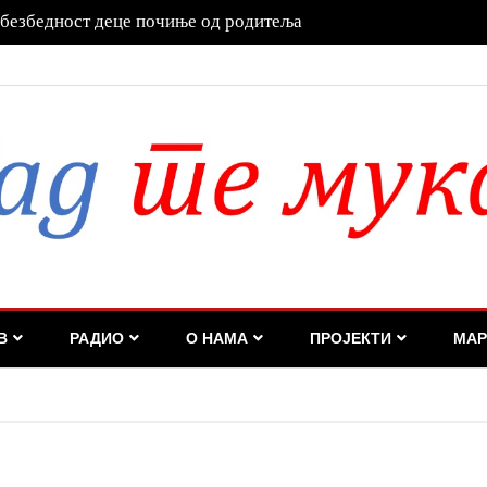
 успешно се опоравља
В
РАДИО
О НАМА
ПРОЈЕКТИ
МАР