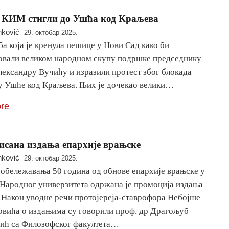
 КИМ стигли до Ушћа код Краљева
nković
29. октобар 2025.
а која је кренула пешице у Нови Сад како би
овали великом народном скупу подршке председнику
лександру Вучићу и изразили протест због блокада
е у Ушће код Краљева. Њих је дочекао велики…
re
сана издања епархије врањске
nković
29. октобар 2025.
 обележавања 50 година од обнове епархије врањске у
 Народног универзитета одржана је промоција издања
. Након уводне речи протојереја-ставрофора Небојше
овића о издањима су говорили проф. др Драгољуб
ић са Филозофског факултета…