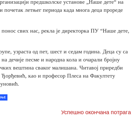
рганизацији предшколске установе „Наше дете“ на
и почетак летњег периода када многа деца прореде
е понос свих нас, рекла је директорка ПУ “Наше дете,
упе, узраста од пет, шест и седам година. Деца су са
на дечије песме и народна кола и очарали бројну
тичких вештина сваког малишана. Читавој приредби
д Ђорђевић, као и професор Плеса на Факултету
зуновић.
АЊЕ
Успешно окончана потрага