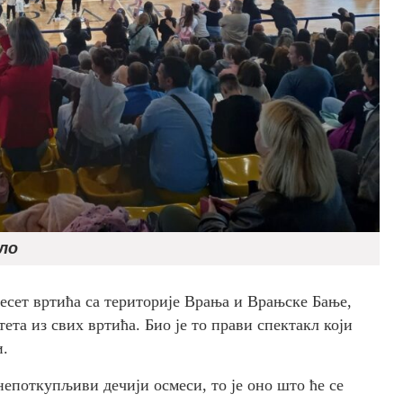
ло
есет вртића са територије Врања и Врањске Бање,
тета из свих вртића. Био је то прави спектакл који
и.
 непоткупљиви дечији осмеси, то је оно што ће се