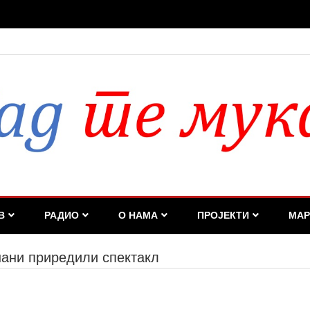
дан или недељу, нервоза опозиције биће све већа
В
РАДИО
О НАМА
ПРОЈЕКТИ
МАР
ани приредили спектакл