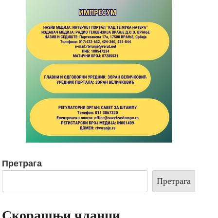
Претрага
Претрага
Скорашњи чланци