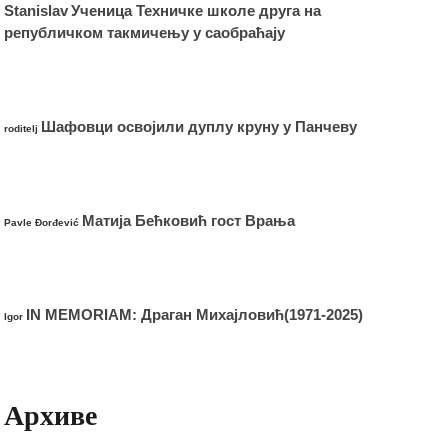
Stanislav
Ученица Техничке школе друга на
републичком такмичењу у саобраћају
Шафовци освојили дуплу круну у Панчеву
roditelj
Матија Бећковић гост Врања
Pavle Đorđević
IN MEMORIAM: Драган Михајловић(1971-2025)
Igor
Архиве