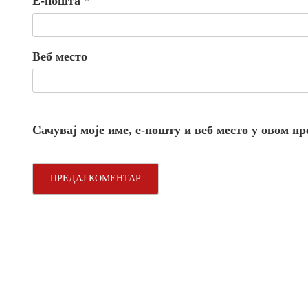
Е-пошта
*
Веб место
Сачувај моје име, е-пошту и веб место у овом п