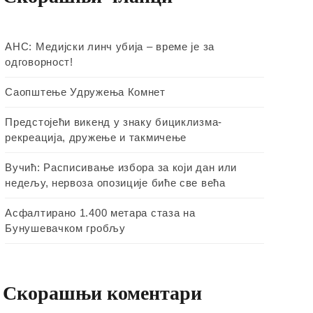
АНС: Медијски линч убија – време је за
одговорност!
Саопштење Удружења Комнет
Предстојећи викенд у знаку бициклизма-
рекреација, дружење и такмичење
Вучић: Расписивање избора за који дан или
недељу, нервоза опозиције биће све већа
Асфалтирано 1.400 метара стаза на
Бунушевачком гробљу
Скорашњи коментари