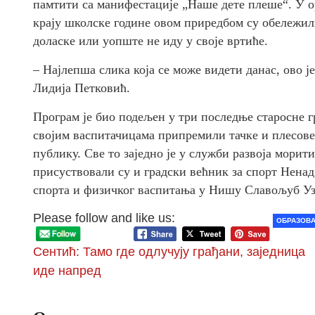
памтити са манифестације „Наше дете плеше“. У о
крају школске године овом приредбом су обележил
доласке или уопште не иду у своје вртиће.
– Најлепша слика која се може видети данас, ово ј
Лидија Петковић.
Програм је био подељен у три последње старосне гр
својим васпитачицама припремили тачке и плесове 
публику. Све то заједно је у служби развоја мори
присуствовали су и градски већник за спорт Нена
спорта и физичког васпитања у Нишу Славољуб У
Please follow and like us:
ОБРАЗОВ
Сентић: Тамо где одлучују грађани, заједница
иде напред