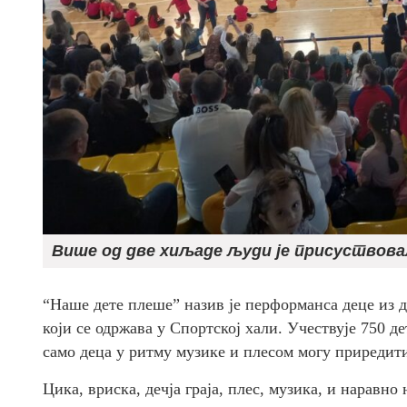
Више од две хиљаде људи је присуствова
“Наше дете плеше” назив је перформанса деце из д
који се одржава у Спортској хали. Учествује 750 де
само деца у ритму музике и плесом могу приредит
Цика, вриска, дечја граја, плес, музика, и наравно