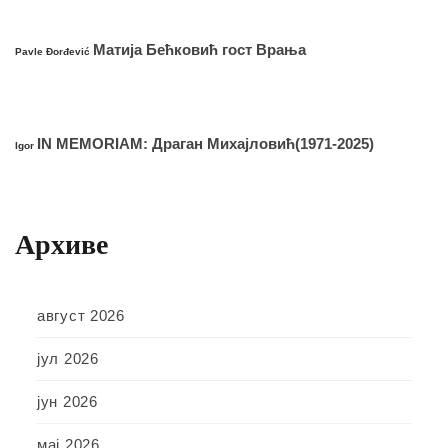
Матија Бећковић гост Врања
Pavle Đorđević
IN MEMORIAM: Драган Михајловић(1971-2025)
Igor
Архиве
август 2026
јул 2026
јун 2026
мај 2026