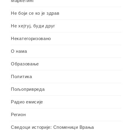
Маркетинг
Не боји се ко је здрав
Не хејтуј, буди друг
Некатегоризовано
О нама
Образовање
Политика
Пољопривреда
Радио емисије
Регион
Сведоци историје: Споменици Врања