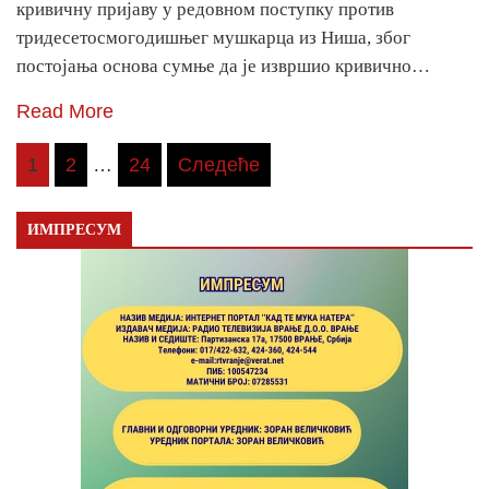
кривичну пријаву у редовном поступку против
тридесетосмогодишњег мушкарца из Ниша, због
постојања основа сумње да је извршио кривично…
Read More
Пагинација
1
2
…
24
Следеће
чланака
ИМПРЕСУМ