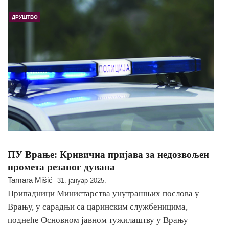
ДРУШТВО
ПУ Врање: Кривична пријава за недозвољен
промета резаног дувана
Tamara Mišić
31. јануар 2025.
Припадници Министарства унутрашњих послова у
Врању, у сарадњи са царинским службеницима,
поднеће Основном јавном тужилаштву у Врању