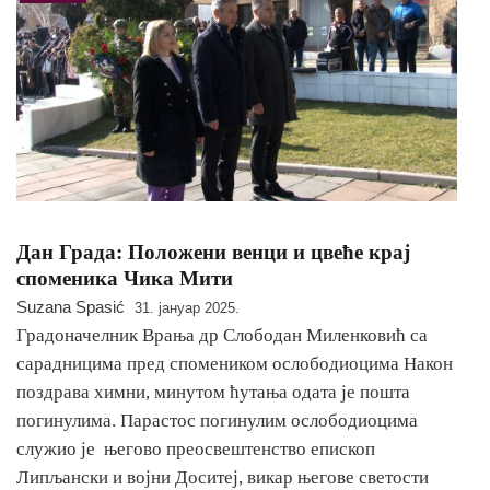
Дан Града: Положени венци и цвеће крај
споменика Чика Мити
Suzana Spasić
31. јануар 2025.
Градоначелник Врања др Слободан Миленковић са
сарадницима пред спомеником ослободиоцима Након
поздрава химни, минутом ћутања одата је пошта
погинулима. Парастос погинулим ослободиоцима
служио jе његово преосвештенство епископ
Липљански и војни Доситеј, викар његове светости