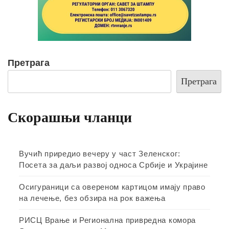
Претрага
Претрага
Скорашњи чланци
Вучић приредио вечеру у част Зеленског:
Посета за даљи развој односа Србије и Украјине
Осигураници са овереном картицом имају право
на лечење, без обзира на рок важења
РИСЦ Врање и Регионална привредна комора