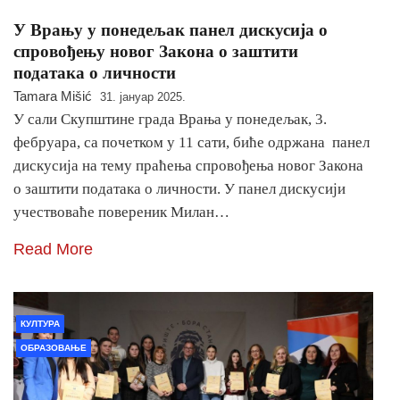
У Врању у понедељак панел дискусија о
спровођењу новог Закона о заштити
података о личности
Tamara Mišić
31. јануар 2025.
У сали Скупштине града Врања у понедељак, 3.
фебруара, са почетком у 11 сати, биће одржана панел
дискусија на тему праћења спровођења новог Закона
о заштити података о личности. У панел дискусији
учествоваће повереник Милан…
Read More
КУЛТУРА
ОБРАЗОВАЊЕ