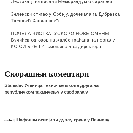
Лесковац потписали Меморандум о сарадњи
Зеленски стигао у Србију, дочекала га Дубравка
Ђедовић Хандановић
ПОЧЕЛА ЧИСТКА, УСКОРО НОВЕ СМЕНЕ!
Вучићев одговор на жалбе грађана на порталу
КО СИ БРЕ ТИ, смењена два директора
Скорашњи коментари
Stanislav
Ученица Техничке школе друга на
републичком такмичењу у саобраћају
Шафовци освојили дуплу круну у Панчеву
roditelj