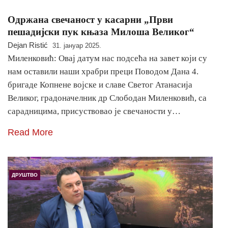
Одржана свечаност у касарни „Први
пешадиjски пук књаза Милоша Великог“
Dejan Ristić
31. јануар 2025.
Миленковић: Oвај датум нас подсећа на завет који су
нам оставили наши храбри преци Поводом Дана 4.
бригаде Копнене војске и славе Светог Атанасија
Великог, градоначелник др Слободан Миленковић, са
сарадницима, присуствовао је свечаности у…
Read More
ДРУШТВО