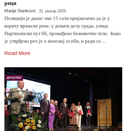
реци
Marija Stanković
31. јануар 2025.
Полицији је данас око 15 сати пријављено да је у
кориту врањске реке, у доњем делу града, улица
Партизански пут бб, пронађено беживотно тело. Како
је утврђено реч је о женској особи, и ради се…
Read More
ДРУШТВО