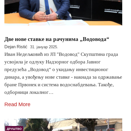
Две нове ставке на рачунима „Водовода“
Dejan Ristić
31. јануар 2025.
Иван Недељковић из ЈП "Водовод" Скупштина града
усвојила је одлуку Надзорног одбора Јавног
предузећа „Водовод“ о укидању инвестиционог
динара, а увођењу нове ставке - накнада за одржавање
бране Првонек и система водоснабдевања. Такође,
одборници локалног…
Read More
ДРУШТВО