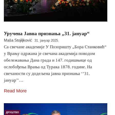
Уручена Јавна признања „31. јануар“
Maša Stojiljković
31. јануар 2025.
Са свечане академије У Позоришту „Бора Станковић“
у Врању одржана је свечана академија поводом
обележавања Дана града и 147. годишњице од
ослобођења Врања од Турака 1878. године. На
свечаности су додељена јавна признања ‘’31.
јануар’’…
Read More
ДРУШТВО