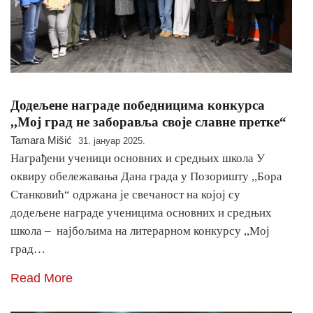
Додељене награде победницима конкурса
,,Мој град не заборавља своје славне претке“
Tamara Mišić
31. јануар 2025.
Награђени ученици основних и средњих школа У
оквиру обележавања Дана града у Позоришту ,,Бора
Станковић“ одржана је свечаност на којој су
додељене награде ученицима основних и средњих
школа – најбољима на литерарном конкурсу ,,Мој
град…
Read More