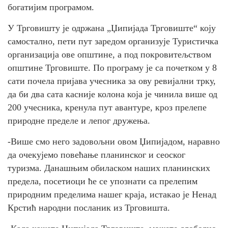
богатијим програмом.
У Трговишту је одржана „Џипијада Трговиште“ коју
самостално, пети пут заредом организује Туристичка
организацијa ове општине, а под покровитељством
општине Трговиште. По програму је са почетком у 8
сати почела пријава учесника за ову ревијални трку,
да би два сата касније колона која је чинила више од
200 учесника, кренула пут авантуре, кроз прелепе
природне пределе и лепог дружења.
-Више смо него задовољни овом Џипијадом, наравно
да очекујемо повећање планинског и сеоског
туризма. Данашњим обиласком наших планинских
предела, посетиоци ће се упознати са прелепим
природним пределима нашег краја, истакао је Ненад
Крстић народни посланик из Трговишта.