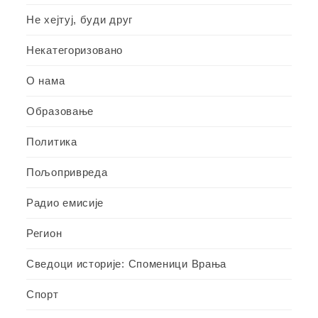
Не хејтуј, буди друг
Некатегоризовано
О нама
Образовање
Политика
Пољопривреда
Радио емисије
Регион
Сведоци историје: Споменици Врања
Спорт