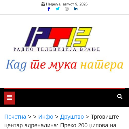
Skip
Недеља, август 9, 2026
to
content
Toggle
navigation
Почетна
>
>
Инфо
>
Друштво
>
Трговиште
центар адреналина: Преко 200 џипова на