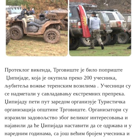
Протеклог викенда, Трговиште је било поприште
Џипијаде, која је окупила преко 200 учесника,
љубитеља вожње теренским возилима . Учесници су
се надметали у савладавању екстремних препрека.
Џипијаду пети пут заредом организује Туристичка
организацијa општине Трговиште. Организатори су
изразили задовољство због великог интересовања и
најавили да ће Џипијада наставити да се одржава и у
наредним годинама, са још већим бројем учесника и