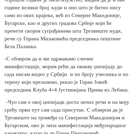
године велики број људи и оно што је битно нису
само из ових крајева, већ из Северне Македоније,
Бугарске, као и других градова Србије који ће
пренети својим суграђанима шта Трговиште нуди,
речи су Горана Миљковића председника општине
Бела Паланка.
-С обзиром да и ми одржавамо сличне
манифестације, морам рећи да овакву џипијаду до
сада нисам видео у Србији и по броју учесника и по
терену који прелазимо, рекао је Горан Јовић
председник Клуба 4×4 Јустинијана Прима из Лебана.
-Чуо сам о овој џипијади доста лепих речи и на моју
срећу први пут сам сада присутан. С обзиром да је
Трговиште на тромеђи са Северном Македонијом и
Бугарском, ово је лепа манифестација међународног
карактера, казао је др Горан Цветановић