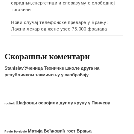
сарадњи,енергетици и споразуму о слободној
трговини
Нови случај телефонске преваре у Врању:
Лажни лекар од жене узео 75.000 франака
Скорашњи коментари
Stanislav
Ученица Техничке школе друга на
републичком такмичењу у саобраћају
Шафовци освојили дуплу круну у Панчеву
roditelj
Матија Бећковић гост Врања
Pavle Đorđević