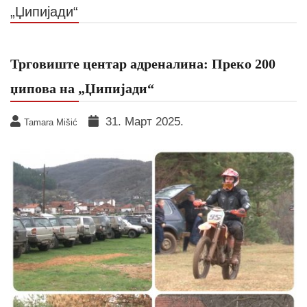
„Џипијади“
Трговиште центар адреналина: Преко 200
џипова на „Џипијади“
31. Март 2025.
Tamara Mišić