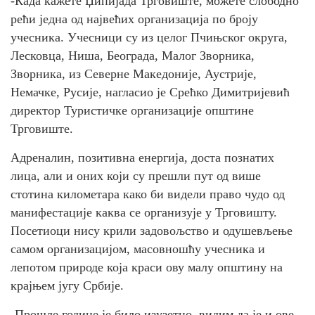
-Када кажете Џипијада Трговиште, можете слободно
рећи једна од највећих организација по броју
учесника. Учесници су из целог Пчињског округа,
Лесковца, Ниша, Београда, Малог Зворника,
Зворника, из Северне Македоније, Аустрије,
Немачке, Русије, нагласио је Срећко Димитријевић
директор Туристичке организације општине
Трговиште.
Адреналин, позитивна енергија, доста познатих
лица, али и оних који су прешли пут од више
стотина километара како би видели право чудо од
манифестације каква се организује у Трговишту.
Посетиоци нису крили задовољство и одушевљење
самом организацијом, масовношћу учесника и
лепотом природе која краси ову малу општину на
крајњем југу Србије.
-Прошле године је било изузетно, видим да је и ове