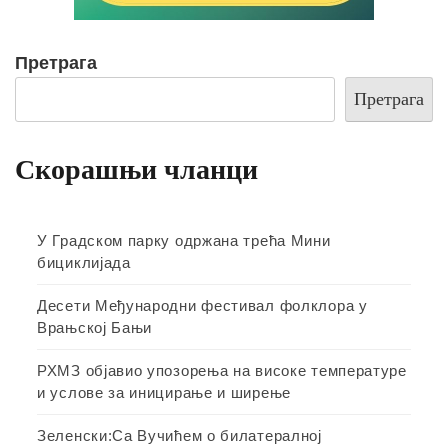
Претрага
Претрага
Скорашњи чланци
У Градском парку одржана трећа Мини
бициклијада
Десети Међународни фестивал фолклора у
Врањској Бањи
РХМЗ објавио упозорења на високе температуре
и услове за иницирање и ширење
Зеленски:Са Вучићем о билатералној