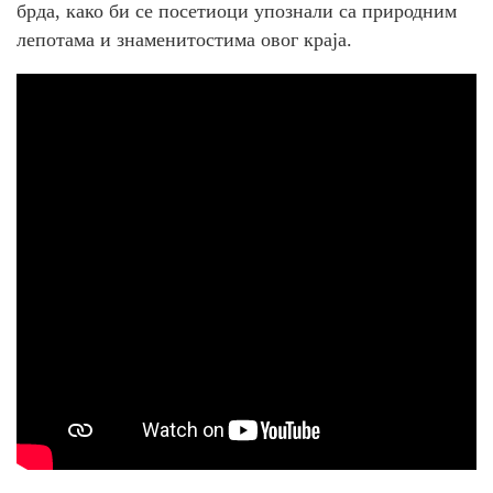
брда, како би се посетиоци упознали са природним
лепотама и знаменитостима овог краја.