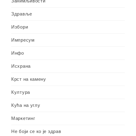
Занимљивости
Здравље
Избори
Импресум
Инфо
Исхрана
Крст на камену
Култура
Кућа на углу
Маркетинг
Не боји се ко је здрав