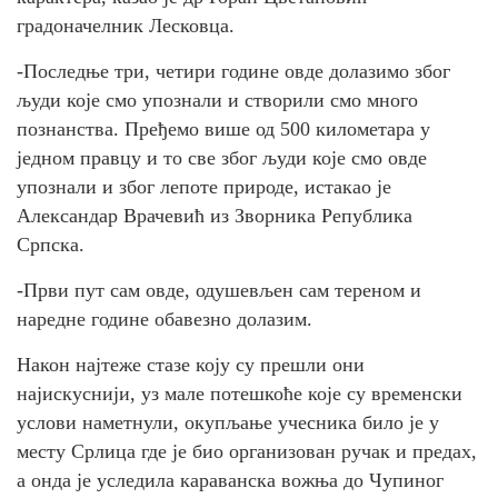
градоначелник Лесковца.
-Последње три, четири године овде долазимо због
људи које смо упознали и створили смо много
познанства. Пређемо више од 500 километара у
једном правцу и то све због људи које смо овде
упознали и због лепоте природе, истакао је
Александар Врачевић из Зворника Република
Српска.
-Први пут сам овде, одушевљен сам тереном и
наредне године обавезно долазим.
Након најтеже стазе коју су прешли они
најискуснији, уз мале потешкоће које су временски
услови наметнули, окупљање учесника било је у
месту Срлица где је био организован ручак и предах,
а онда је уследила караванска вожња до Чупиног