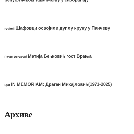
Шафовци освојили дуплу круну у Панчеву
roditelj
Матија Бећковић гост Врања
Pavle Đorđević
IN MEMORIAM: Драган Михајловић(1971-2025)
Igor
Архиве