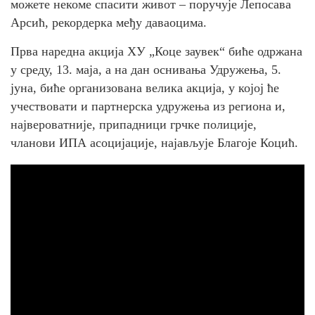
можете некоме спасити живот – поручује Лепосава
Арсић, рекордерка међу даваоцима.
Прва наредна акција ХУ „Коце заувек“ биће одржана
у среду, 13. маја, а на дан оснивања Удружења, 5.
јуна, биће организована велика акција, у којој ће
учествовати и партнерска удружења из региона и,
највероватније, припадници грчке полиције,
чланови ИПА асоцијације, најављује Благоје Коцић.