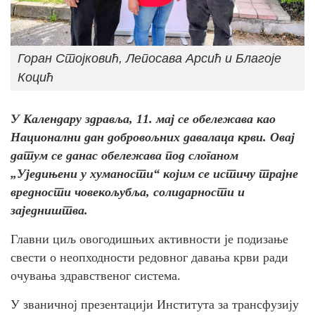
Горан Стојковић, Лепосава Арсић и Благоје
Коцић
У Календару здравља, 11. мај се обележава као
Национални дан добровољних давалаца крви. Овај
датум се данас обележава под слоганом
„Уједињени у хуманости“ којим се истичу трајне
вредности човекољубља, солидарности и
заједништва.
Главни циљ овогодишњих активности је подизање
свести о неопходности редовног давања крви ради
очувања здравственог система.
У званичној презентацији Института за трансфузију