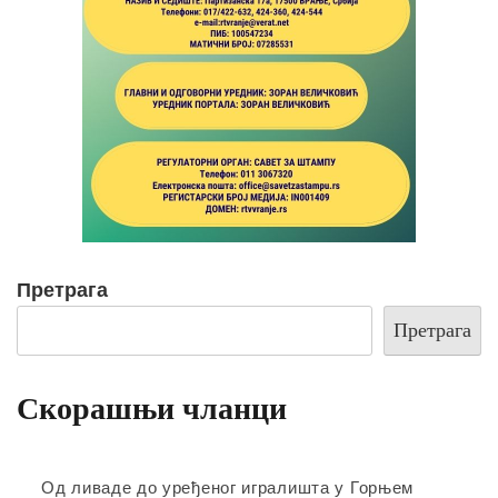
Претрага
Претрага
Скорашњи чланци
Од ливаде до уређеног игралишта у Горњем