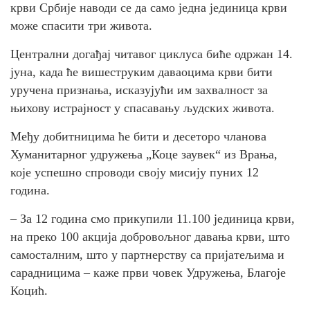
крви Србије наводи се да само једна јединица крви
може спасити три живота.
Централни догађај читавог циклуса биће одржан 14.
јуна, када ће вишеструким даваоцима крви бити
уручена признања, исказујући им захвалност за
њихову истрајност у спасавању људских живота.
Међу добитницима ће бити и десеторо чланова
Хуманитарног удружења „Коце заувек“ из Врања,
које успешно спроводи своју мисију пуних 12
година.
– За 12 година смо прикупили 11.100 јединица крви,
на преко 100 акција добровољног давања крви, што
самосталним, што у партнерству са пријатељима и
сарадницима – каже први човек Удружења, Благоје
Коцић.