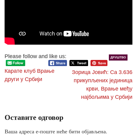
Please follow and like us:
ДРУШТВО
Карате клуб Врање
Зорица Јовић: Са 3.636
други у Србији
прикупљених јединица
крви, Врање међу
најбољима у Србији
Оставите одговор
Ваша адреса е-поште неће бити објављена.