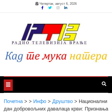
Skip
Четвртак, август 6, 2026
to
content
Toggle
navigation
Почетна
>
>
Инфо
>
Друштво
>
Национални
дан добровољних давалаца крви: Признања