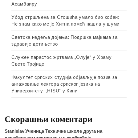
Асамбаиру
Убод стршљена за Стошића умало био кобан:
Не знам како ме је Хитна помоћ нашла у шуми
Светска недеља дојења: Подршка мајкама за
здравије детињство
Служен парастос жртвама „Олује“ у Храму
Свете Тројице
Факултет српских студија објављује позив за
ангажовање лектора српског језика на
Универзитету ,,HISU“ у Кини
Скорашњи коментари
Stanislav
Ученица Техничке школе друга на
републичком такмичењу у саобраћају