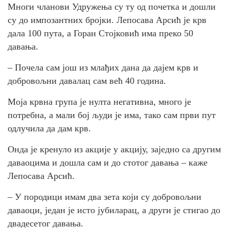
Многи чланови Удружења су ту од почетка и дошли
су до импозантних бројки. Лепосава Арсић је крв
дала 100 пута, а Горан Стојковић има преко 50
давања.
– Почела сам још из млађих дана да дајем крв и
добровољни давалац сам већ 40 година.
Моја крвна група је нулта негативна, много је
потребна, а мали бој људи је има, тако сам први пут
одлучила да дам крв.
Онда је кренуло из акције у акцију, заједно са другим
даваоцима и дошла сам и до стотог давања – каже
Лепосава Арсић.
– У породици имам два зета који су добровољни
даваоци, један је исто јубиларац, а други је стигао до
двадесетог давања.