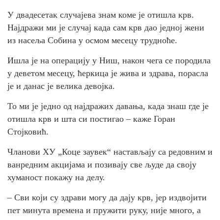
У двадесетак случајева знам коме је отишла крв.
Најдражи ми је случај када сам крв дао једној жени
из насеља Собина у осмом месецу трудноће.
Ишла је на операцију у Ниш, након чега се породила
у деветом месецу, ћеркица је жива и здрава, порасла
је и данас је велика девојка.
То ми је једно од најдражих давања, када знаш где је
отишла крв и шта си постигао – каже Горан
Стојковић.
Чланови ХУ „Коце заувек“ настављају са редовним и
ванредним акцијама и позивају све људе да своју
хуманост покажу на делу.
– Сви који су здрави могу да дају крв, јер издвојити
пет минута времена и пружити руку, није много, а