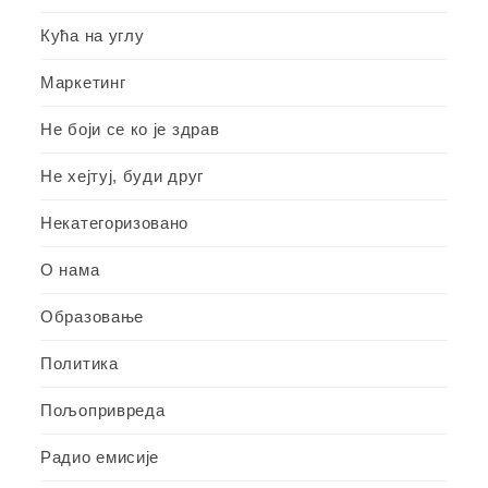
Кућа на углу
Маркетинг
Не боји се ко је здрав
Не хејтуј, буди друг
Некатегоризовано
О нама
Образовање
Политика
Пољопривреда
Радио емисије