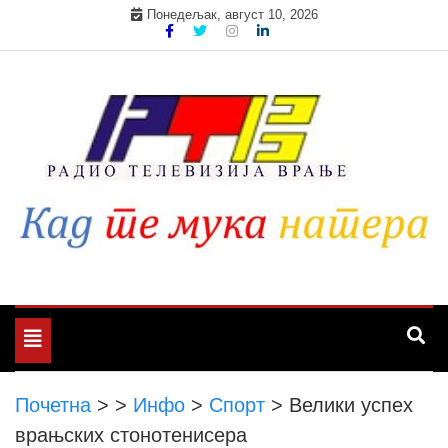
Skip
Понедељак, август 10, 2026
to
content
Toggle
navigation
Почетна
>
>
Инфо
>
Спорт
>
Велики успех
врањских стонотенисера