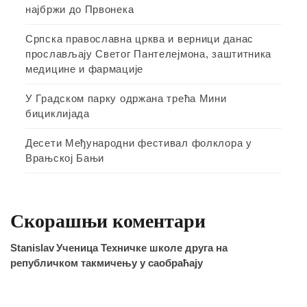
најбржи до Првонека
Српска православна црква и верници данас
прослављају Светог Пантелејмона, заштитника
медицине и фармације
У Градском парку одржана трећа Мини
бициклијада
Десети Међународни фестивал фолклора у
Врањској Бањи
Скорашњи коментари
Stanislav
Ученица Техничке школе друга на
републичком такмичењу у саобраћају