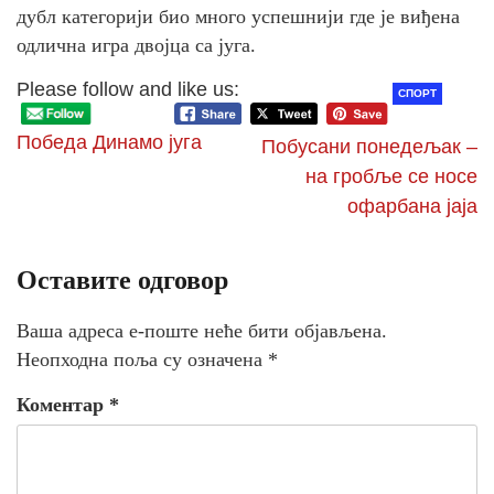
дубл категорији био много успешнији где је виђена
одлична игра двојца са југа.
Please follow and like us:
СПОРТ
Победа Динамо југа
Побусани понедељак –
на гробље се носе
офарбана јаја
Оставите одговор
Ваша адреса е-поште неће бити објављена.
Неопходна поља су означена
*
Коментар
*