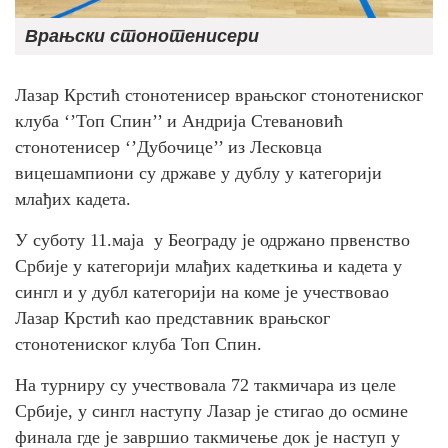
Врањски стонотенисери
Лазар Крстић стонотенисер врањског стонотениског
клуба ‘’Топ Спин’’ и Андрија Стевановић
стонотенисер ‘’Дубочице’’ из Лесковца
вицешампиони су државе у дублу у категорији
млађих кадета.
У суботу 11.маја у Београду је одржано првенство
Србије у категорији млађих кадеткиња и кадета у
сингл и у дубл категорији на коме је учествовао
Лазар Крстић као представник врањског
стонотениског клуба Топ Спин.
На турниру су учествовала 72 такмичара из целе
Србије, у сингл наступу Лазар је стигао до осмине
финала где је завршио такмичење док је наступ у