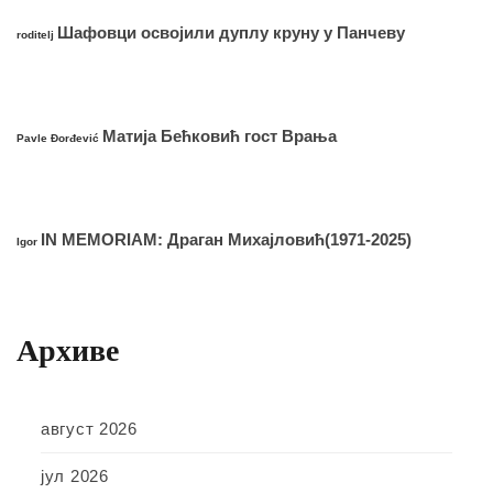
Шафовци освојили дуплу круну у Панчеву
roditelj
Матија Бећковић гост Врања
Pavle Đorđević
IN MEMORIAM: Драган Михајловић(1971-2025)
Igor
Архиве
август 2026
јул 2026