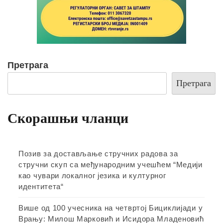
Претрага
Претрага
Скорашњи чланци
Позив за достављање стручних радова за
стручни скуп са међународним учешћем “Медији
као чувари локалног језика и културног
идентитета“
Више од 100 учесника на четвртој Бициклијади у
Врању: Милош Марковић и Исидора Младеновић