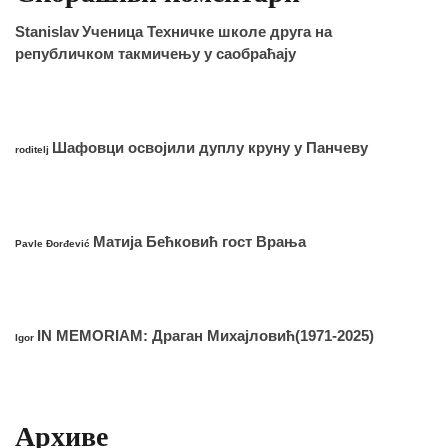
Stanislav
Ученица Техничке школе друга на
републичком такмичењу у саобраћају
Шафовци освојили дуплу круну у Панчеву
roditelj
Матија Бећковић гост Врања
Pavle Đorđević
IN MEMORIAM: Драган Михајловић(1971-2025)
Igor
Архиве