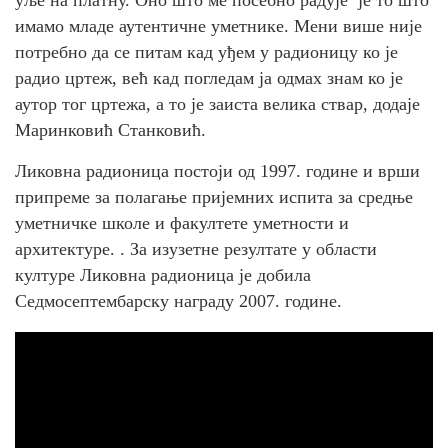
имамо младе аутентичне уметнике. Мени више није
потребно да се питам кад уђем у радионицу ко је
радио цртеж, већ кад погледам ја одмах знам ко је
аутор тог цртежа, а то је заиста велика ствар, додаје
Маринковић Станковић.
Ликовна радионица постоји од 1997. године и врши
припреме за полагање пријемних испита за средње
уметничке школе и факултете уметности и
архитектуре. . За изузетне резултате у области
културе Ликовна радионица је добила
Седмосептембарску награду 2007. године.