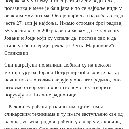
подржавају у свему и та спрега између родитеља,
полазника и мене је баш јака и то се најбоље види у
оваквим моментима. Ово је најбоља изложба до сада,
јесте 27. али је најбоља. Имамо огроман број радова,
55 учесника око 200 радова и морам да се захвалим
Јовани и Јоци који су успели да поставе ово и да
стане у обе галерије, рекла је Весна Маринковић
Станковић.
Сви награђени полазници добили су на поклон
минијатуру од Зорана Петрушијевића који је на тај
начин показао колико верује у оно што радимо, оно
што смо створили и оно што ћемо тек створити
поручују из Ликовне радионице.
– Радови су рађени различитим цртачким и
сликарским техникама и ту имате заступљено све од
оловке, угљена, радови рађени у акварелу, акрилик,
уље на платну. Оно што ме посебно радује је то што