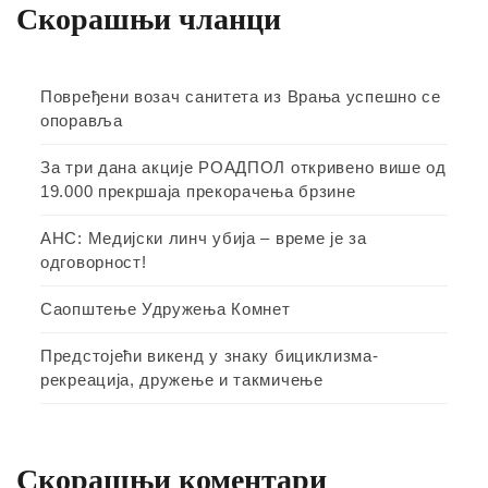
Скорашњи чланци
Повређени возач санитета из Врања успешно се
опоравља
За три дана акције РОАДПОЛ откривено више од
19.000 прекршаја прекорачења брзине
АНС: Медијски линч убија – време је за
одговорност!
Саопштење Удружења Комнет
Предстојећи викенд у знаку бициклизма-
рекреација, дружење и такмичење
Скорашњи коментари