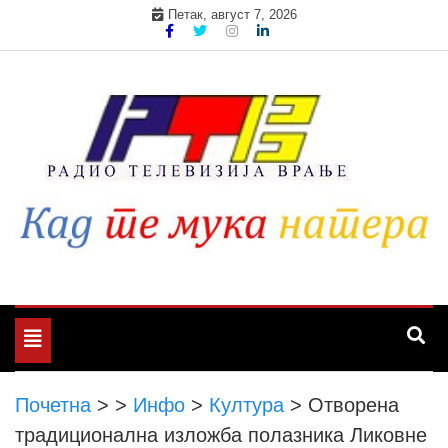
Skip
Петак, август 7, 2026
to
content
Toggle
navigation
Почетна
>
>
Инфо
>
Култура
>
Отворена
традиционална изложба полазника Ликовне