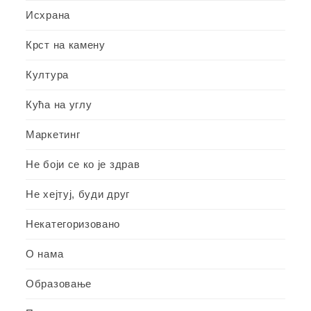
Исхрана
Крст на камену
Култура
Кућа на углу
Маркетинг
Не боји се ко је здрав
Не хејтуј, буди друг
Некатегоризовано
О нама
Образовање