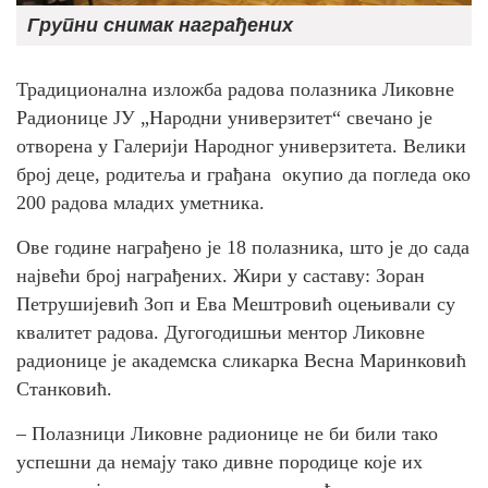
Групни снимак награђених
Традиционална изложба радова полазника Ликовне
Радионице ЈУ „Народни универзитет“ свечано је
отворена у Галерији Народног универзитета. Велики
број деце, родитеља и грађана окупио да погледа око
200 радова младих уметника.
Ове године награђено је 18 полазника, што је до сада
највећи број награђених. Жири у саставу: Зоран
Петрушијевић Зоп и Ева Мештровић оцењивали су
квалитет радова. Дугогодишњи ментор Ликовне
радионице је академска сликарка Весна Маринковић
Станковић.
– Полазници Ликовне радионице не би били тако
успешни да немају тако дивне породице које их