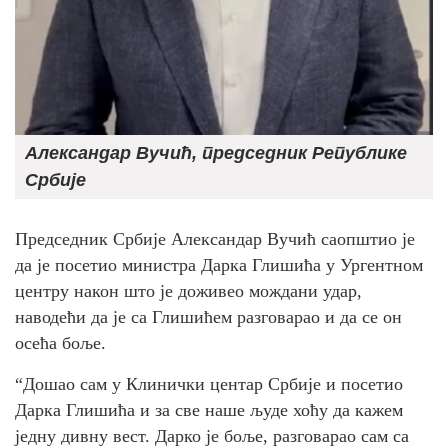
Александар Вучић, председник Републике
Србије
Председник Србије Александар Вучић саопштио је
да је посетио министра Дарка Глишића у Ургентном
центру након што је доживео мождани удар,
наводећи да је са Глишићем разговарао и да се он
осећа боље.
“Дошао сам у Клинички центар Србије и посетио
Дарка Глишића и за све наше људе хоћу да кажем
једну дивну вест. Дарко је боље, разговарао сам са