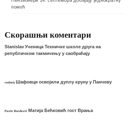
Пензионери 14. септембра добијају једнократну
помоћ
Скорашњи коментари
Stanislav
Ученица Техничке школе друга на
републичком такмичењу у саобраћају
Шафовци освојили дуплу круну у Панчеву
roditelj
Матија Бећковић гост Врања
Pavle Đorđević