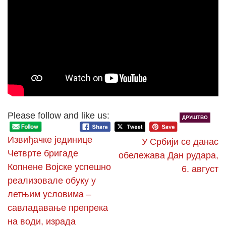
Please follow and like us:
ДРУШТВО
Извиђачке јединице
У Србији се данас
Четврте бригаде
обележава Дан рудара,
Копнене Војске успешно
6. август
реализовале обуку у
летњим условима –
савладавање препрека
на води, израда