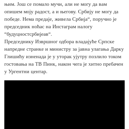
њим. Још се помало мучи, али не могу да вам
опишем моју радост, а и његову. Србију не могу да
победе. Нема предаје, живела Србија“, поручио је
председник ноћас на Инстаграм налогу
“будуцностсрбијеав“.
Председнику Извршног одбора владајуће Српске
напредне странке и министру за јавна улагања Дарку
Глишићу изненада је у уторак ујутру позлило током
гостовања на ТВ Пинк, након чега је хитно пребачен
у Ургентни центар.