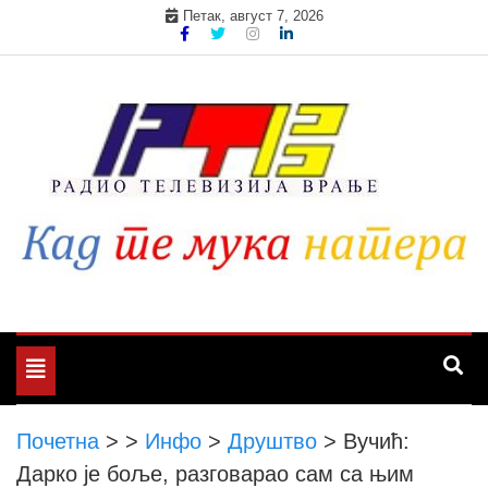
Skip
Петак, август 7, 2026
to
content
Toggle
navigation
Почетна
>
>
Инфо
>
Друштво
>
Вучић:
Дарко је боље, разговарао сам са њим