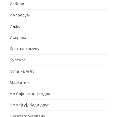
Избори
Импресум
Инфо
Исхрана
Крст на камену
Култура
Кућа на углу
Маркетинг
Не боји се ко је здрав
Не хејтуј, буди друг
Некатегоризовано