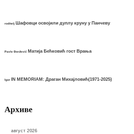
Шафовци освојили дуплу круну у Панчеву
roditelj
Матија Бећковић гост Врања
Pavle Đorđević
IN MEMORIAM: Драган Михајловић(1971-2025)
Igor
Архиве
август 2026