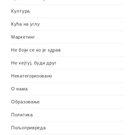
Култура
Кућа на углу
Маркетинг
Не боји се ко је здрав
Не хејтуј, буди друг
Некатегоризовано
О нама
Образовање
Политика
Пољопривреда