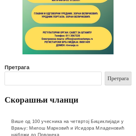
Претрага
Претрага
Скорашњи чланци
Више од 100 учесника на четвртој Бициклијади у
Врању: Милош Марковић и Исидора Младеновић
најбржи до Првонека