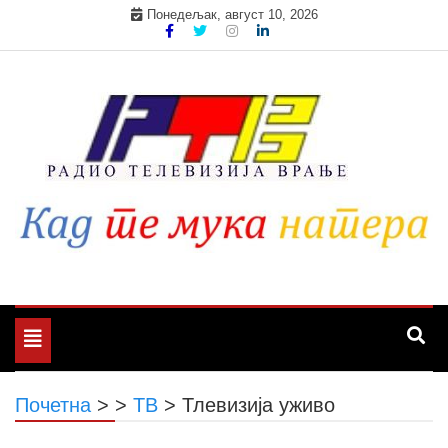
Skip
Понедељак, август 10, 2026
to
content
Toggle
navigation
Почетна
>
>
ТВ
>
Тлевизија уживо