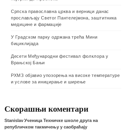
Српска православна црква и верници данас
прослављају Светог Пантелејмона, заштитника
медицине и фармације
У Градском парку одржана трећа Мини
бициклијада
Десети Међународни фестивал фолклора у
Врањској Бањи
РХМЗ објавио упозорења на високе температуре
и услове за иницирање и ширење
Скорашњи коментари
Stanislav
Ученица Техничке школе друга на
републичком такмичењу у саобраћају