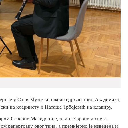
ерт је у Сали Музичке школе одржао трио Академико,
вски на кларинету и Наташа Трбојевић на клавиру.
широм Северне Македоније, али и Европе и света.
ом репертоару овог триа, а премијерно је изведена и