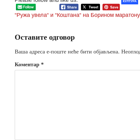
Please follow and like us:
КУЛТУРА
“Ружа увела“ и “Коштана“ на Борином маратону
Оставите одговор
Ваша адреса е-поште неће бити објављена.
Неопхо
Коментар
*