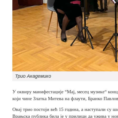
Трио Академико
У оквиру манифестације “Мај, месец музике“ конц
који чине Златка Митева на флаути, Бранко Павло
Овај трио постоји већ 15 година, а наступали су 
Врањска публика била је у прилици да ужива у нов