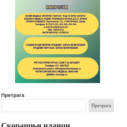
Претрага
Претрага
Скорашњи чланци