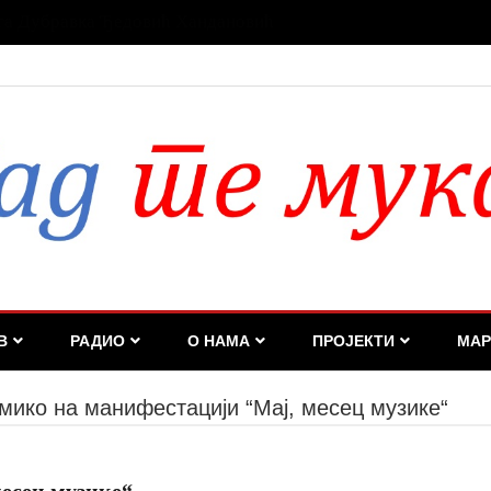
а га Дубравка Ђедовић Хандановић
В
РАДИО
О НАМА
ПРОЈЕКТИ
МАР
мико на манифестацији “Мај, месец музике“
есец музике“