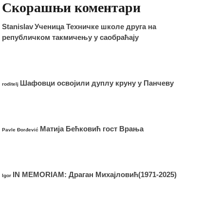
Скорашњи коментари
Stanislav
Ученица Техничке школе друга на
републичком такмичењу у саобраћају
Шафовци освојили дуплу круну у Панчеву
roditelj
Матија Бећковић гост Врања
Pavle Đorđević
IN MEMORIAM: Драган Михајловић(1971-2025)
Igor