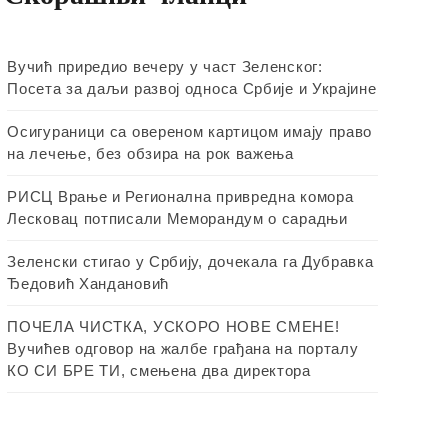
Вучић приредио вечеру у част Зеленског:
Посета за даљи развој односа Србије и Украјине
Осигураници са овереном картицом имају право
на лечење, без обзира на рок важења
РИСЦ Врање и Регионална привредна комора
Лесковац потписали Меморандум о сарадњи
Зеленски стигао у Србију, дочекала га Дубравка
Ђедовић Хандановић
ПОЧЕЛА ЧИСТКА, УСКОРО НОВЕ СМЕНЕ!
Вучићев одговор на жалбе грађана на порталу
КО СИ БРЕ ТИ, смењена два директора