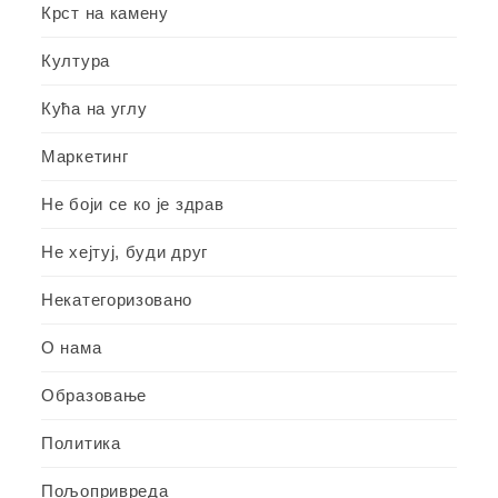
Крст на камену
Култура
Кућа на углу
Маркетинг
Не боји се ко је здрав
Не хејтуј, буди друг
Некатегоризовано
О нама
Образовање
Политика
Пољопривреда