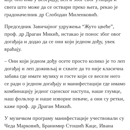
свега што може да се оствари преко њега, рекао је
градоначелник др Слободан Миленковић.
Председник Завичајног удружења “Жуто цвеће”,
проф. др Драган Микић, истакао је понос због овог
догађаја и додао да се они који једном дођу, увек
враћају.
– Они који једном дођу осете просто колико је то леп
догађај и леп доживљај и схвате да то није класична
забава где имате музику и госте који се веселе него
се ради о једном догађају и манифестацији где имамо
комбинацију једног сценског наступа, наше глумце,
наш фолклор и наше изворне певаче, а они су ретки,
каже проф. др Драган Микић.
У музичком програму манифестације учествовали су
Чеда Марковић, Бранимир Стошић Каце, Ивана