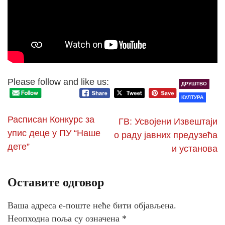
Please follow and like us:
ДРУШТВО
КУЛТУРА
Расписан Конкурс за
ГВ: Усвојени Извештаји
упис деце у ПУ “Наше
о раду јавних предузећа
дете”
и установа
Оставите одговор
Ваша адреса е-поште неће бити објављена.
Неопходна поља су означена
*