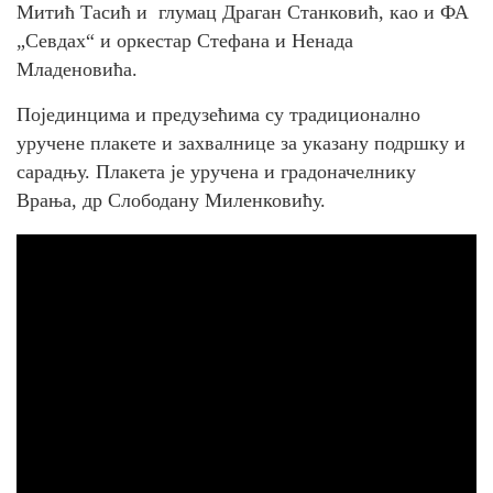
Митић Тасић и глумац Драган Станковић, као и ФА
„Севдах“ и оркестар Стефана и Ненада
Младеновића.
Појединцима и предузећима су традиционално
уручене плакете и захвалнице за указану подршку и
сарадњу. Плакета је уручена и градоначелнику
Врања, др Слободану Миленковићу.