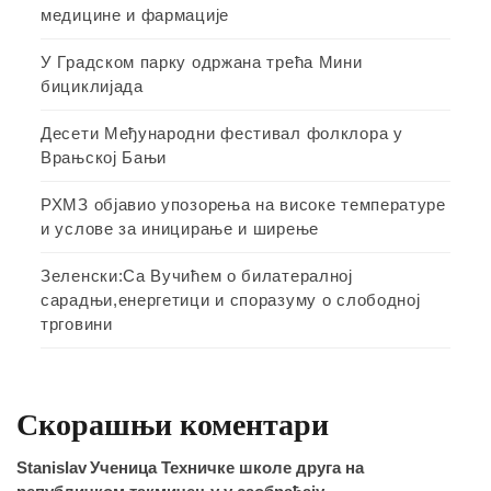
медицине и фармације
У Градском парку одржана трећа Мини
бициклијада
Десети Међународни фестивал фолклора у
Врањској Бањи
РХМЗ објавио упозорења на високе температуре
и услове за иницирање и ширење
Зеленски:Са Вучићем о билатералној
сарадњи,енергетици и споразуму о слободној
трговини
Скорашњи коментари
Stanislav
Ученица Техничке школе друга на