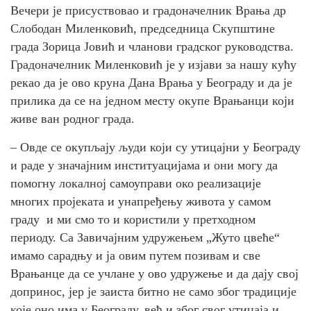
Вечери је присуствовао и градоначелник Врања др
Слободан Миленковић, председница Скупштине
града Зорица Јовић и чланови градског руководства.
Градоначелник Миленковић је у изјави за нашу кућу
рекао да је ово круна Дана Врања у Београду и да је
прилика да се на једном месту окупе Врањанци који
живе ван родног града.
– Овде се окупљају људи који су утицајни у Београду
и раде у значајним институацијама и они могу да
помогну локалној самоуправи око реализације
многих пројеката и унапређењу живота у самом
граду и ми смо то и користили у претходном
периоду. Са Завичајним удружењем „Жуто цвеће“
имамо сарадњу и ја овим путем позивам и све
Врањанце да се учлане у ово удружење и да дају свој
допринос, јер је заиста битно не само због традиције
које оно има у Београду, већ и због свог утицаја и