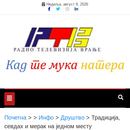
Skip
Недеља, август 9, 2026
to
content
Toggle
navigation
Почетна
>
>
Инфо
>
Друштво
>
Традиција,
севдах и мерак на једном месту