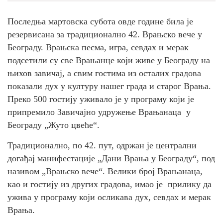
Последња мартовска субота овде године била је
резервисана за традиционално 42. Врањско вече у
Београду. Врањска песма, игра, севдах и мерак
подсетили су све Врањанце који живе у Београду на
њихов завичај, а свим гостима из осталих градова
показали дух у културу нашег града и старог Врања.
Преко 500 гостију уживало је у програму који је
припремило Завичајно удружење Врањанаца у
Београду „Жуто цвеће“.
Традиционално, по 42. пут, одржан је централни
догађај манифестације „Дани Врања у Београду“, под
називом „Врањско вече“. Велики број Врањанаца,
као и гостију из других градова, имао је прилику да
ужива у програму који осликава дух, севдах и мерак
Врања.