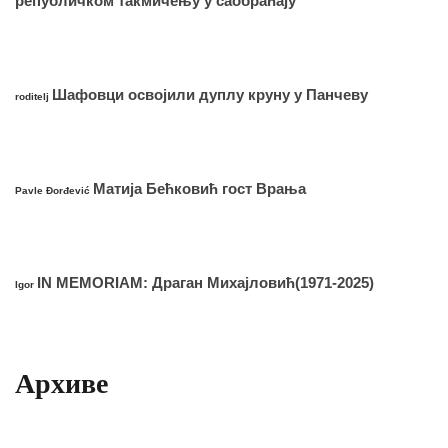
републичком такмичењу у саобраћају
Шафовци освојили дуплу круну у Панчеву
roditelj
Матија Бећковић гост Врања
Pavle Đorđević
IN MEMORIAM: Драган Михајловић(1971-2025)
Igor
Архиве