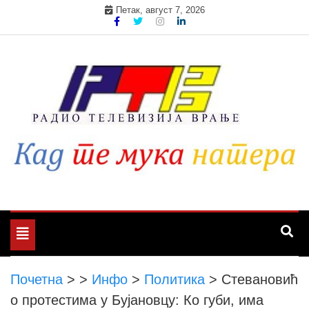
Skip
Петак, август 7, 2026
to
content
Toggle
navigation
Почетна
>
>
Инфо
>
Политика
>
Стевановић
о протестима у Бујановцу: Ко губи, има