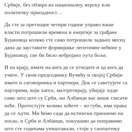
Србије, без обзира на националну, верску или
политичку припадност…
Да сте за претходне четири године управо ваше
власти потрошили времена и енергије за грађане
Бујановца колико сте само потрошили задњих месец
дана да зауставите формирање легитимне већине у
Бујановцу, све би било небројано пута боље.
И на крају, имате на кога да се угледате и од кога да
учите. У свом председнику Вучићу и својој Србији
имате и саговорника и партнера. Док се саветујете са
најгорима, који хапсе, малтретирају, убијају људе
само зато што су Срби, ни Албанци вас више гласати
неће. Протестујте колико хоћете – ко губи, има права
да се љути. Ми ћемо сада да истински прионемо на
посао, и Срби и Албанци, покушамо да поправимо
што сте годинама уништавали, стоји у саопштењу