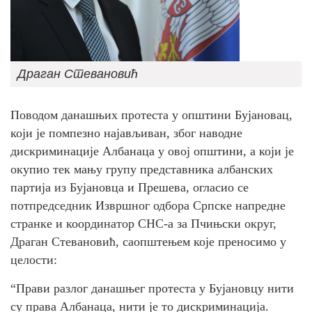
Драган Стевановић
Поводом данашњих протеста у општини Бујановац,
који је помпезно најављиван, због наводне
дискриминације Албанаца у овој општини, а који је
окупио тек мању групу представника албанских
партија из Бујановца и Прешева, огласио се
потпредседник Извршног одбора Српске напредне
странке и координатор СНС-а за Пчињски округ,
Драган Стевановић, саопштењем које преносимо у
целости:
“Прави разлог данашњег протеста у Бујановцу нити
су права Албанаца, нити је то дискриминација.