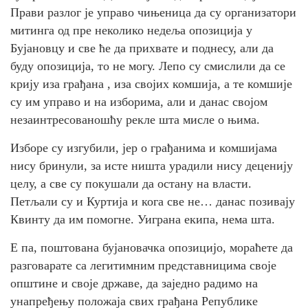
Прави разлог је управо чињеница да су организатори
митинга од пре неколико недеља опозиција у
Бујановцу и све ће да прихвате и поднесу, али да
буду опозиција, то не могу. Лепо су смислили да се
крију иза грађана , иза својих комшија, а те комшије
су им управо и на изборима, али и данас својом
незаинтресованошћу рекле шта мисле о њима.
Изборе су изгубили, јер о грађанима и комшијама
нису бринули, за исте ништа урадили нису деценију
целу, а све су покушали да остану на власти.
Петљали су и Куртија и кога све не… данас позивају
Квинту да им помогне. Уиграна екипа, нема шта.
Е па, поштована бујановачка опозицијо, мораћете да
разговарате са легитимним представницима своје
општине и своје државе, да заједно радимо на
унапређењу положаја свих грађана Републике