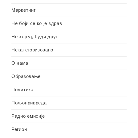
Маркетинг
Не боји се ко је здрав
Не хејтуј, буди друг
Некатегоризовано
О нама
Образовање
Политика
Пољопривреда
Радио емисије
Регион