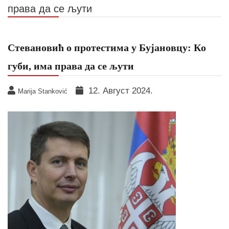
права да се љути
Стевановић о протестима у Бујановцу: Ко
губи, има права да се љути
12. Август 2024.
Marija Stanković