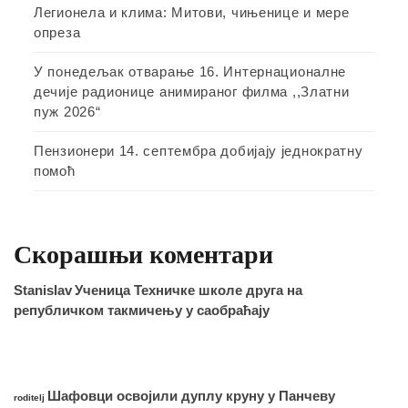
Легионела и клима: Митови, чињенице и мере
опреза
У понедељак отварање 16. Интернационалне
дечије радионице анимираног филма ,,Златни
пуж 2026“
Пензионери 14. септембра добијају једнократну
помоћ
Скорашњи коментари
Stanislav
Ученица Техничке школе друга на
републичком такмичењу у саобраћају
Шафовци освојили дуплу круну у Панчеву
roditelj