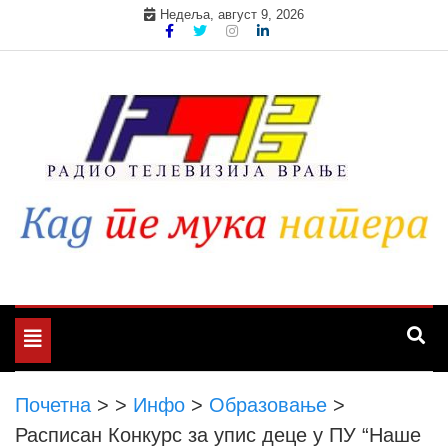
Skip
Недеља, август 9, 2026
to
content
Toggle
navigation
Почетна
>
>
Инфо
>
Образовање
>
Расписан Конкурс за упис деце у ПУ “Наше