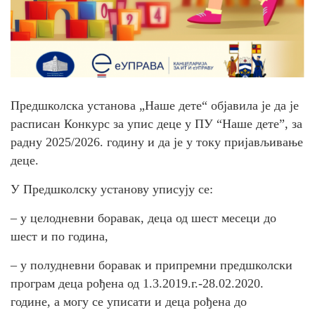
Предшколска установа „Наше дете“ објавила је да је
расписан Конкурс за упис деце у ПУ “Наше дете”, за
радну 2025/2026. годину и да је у току пријављивање
деце.
У Предшколску установу уписују се:
– у целодневни боравак, деца од шест месеци до
шест и по година,
– у полудневни боравак и припремни предшколски
програм деца рођена од 1.3.2019.г.-28.02.2020.
године, а могу се уписати и деца рођена до