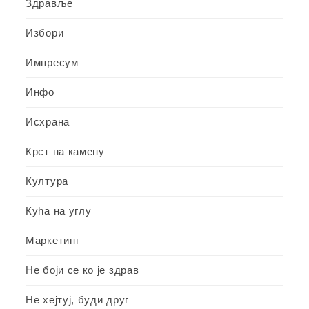
Здравље
Избори
Импресум
Инфо
Исхрана
Крст на камену
Култура
Кућа на углу
Маркетинг
Не боји се ко је здрав
Не хејтуј, буди друг