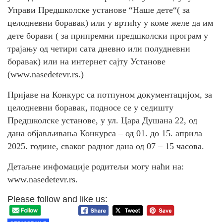
Управи Предшколске установе “Наше дете“( за
целодневни боравак) или у вртићу у коме желе да им
дете борави ( за припремни предшколски програм у
трајању од четири сата дневно или полудневни
боравак) или на интернет сајту Установе
(www.nasedetevr.rs.)
Приjаве на Конкурс са потпуном документацијом, за
целодневни боравак, подносе се у седишту
Предшколске установе, у ул. Цара Душана 22, од
дана објављивања Конкурса – од 01. до 15. априла
2025. године, сваког радног дана од 07 – 15 часова.
Детаљне инфомације родитељи могу наћи на:
www.nasedetevr.rs.
Please follow and like us: