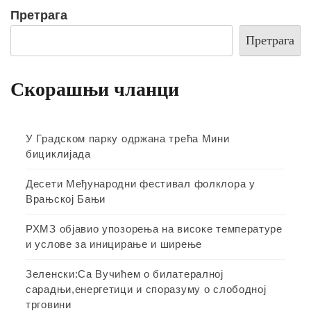
Претрага
Претрага
Скорашњи чланци
У Градском парку одржана трећа Мини
бициклијада
Десети Међународни фестивал фолклора у
Врањској Бањи
РХМЗ објавио упозорења на високе температуре
и услове за иницирање и ширење
Зеленски:Са Вучићем о билатералној
сарадњи,енергетици и споразуму о слободној
трговини