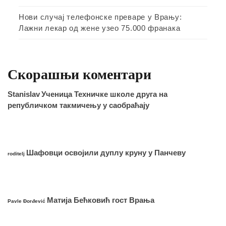
Нови случај телефонске преваре у Врању:
Лажни лекар од жене узео 75.000 франака
Скорашњи коментари
Stanislav
Ученица Техничке школе друга на
републичком такмичењу у саобраћају
Шафовци освојили дуплу круну у Панчеву
roditelj
Матија Бећковић гост Врања
Pavle Đorđević