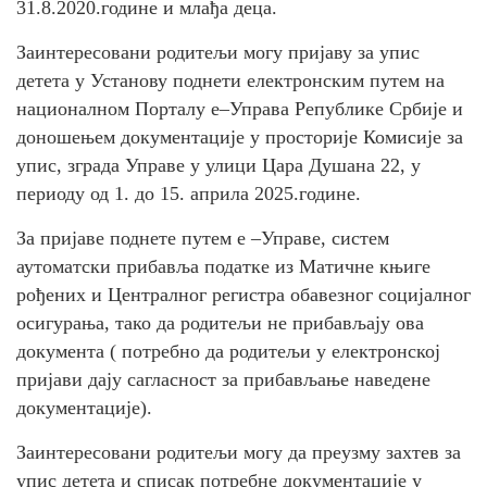
31.8.2020.године и млађа деца.
Заинтересовани родитељи могу пријаву за упис
детета у Установу поднети електронским путем на
националном Порталу е–Управа Републике Србије и
доношењем документације у просторије Комисије за
упис, зграда Управе у улици Цара Душана 22, у
периоду од 1. до 15. априла 2025.године.
За пријаве поднете путем e –Управе, систем
аутоматски прибавља податке из Матичне књиге
рођених и Централног регистра обавезног социјалног
осигурања, тако да родитељи не прибављају ова
документа ( потребно да родитељи у електронској
пријави дају сагласност за прибављање наведене
документације).
Заинтересовани родитељи могу да преузму захтев за
упис детета и списак потребне документације у