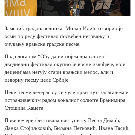
Заменик градоначелника, Милан Илић, отворио је
осми по реду фестивал посвећен неговању и
очувању врањске градске песме.
Под слоганом “Оћу да ви појем врањанско”
дводневни фестивал окупио је врсне извођаче, који
деценијама негују стари врањски мелос, али и
изворну песму целе Србије.
Неке песме вечерас су се чуле први пут, залагањем и
истраживачким радом вокалног солисте Бранимира
Стошића Кацета.
Прве вечери фестивала наступи су Весна Димић,
Данка Стојиљковић, Биљана Петковић, Ивана Тасић,