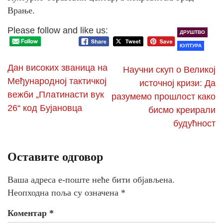
Врање.
Please follow and like us:
ДРУШТВО
КУЛТУРА
Дан високих званица на
Научни скуп о Великој
Међународној тактичкој
источној кризи: Да
вежби „Платинасти вук
разумемо прошлост како
26“ код Бујановца
бисмо креирали
будућност
Оставите одговор
Ваша адреса е-поште неће бити објављена.
Неопходна поља су означена
*
Коментар
*