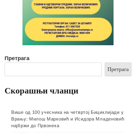
Претрага
Претрага
Скорашњи чланци
Више од 100 учесника на четвртој Бициклијади у
Врању: Милош Марковић и Исидора Младеновић
најбржи до Првонека