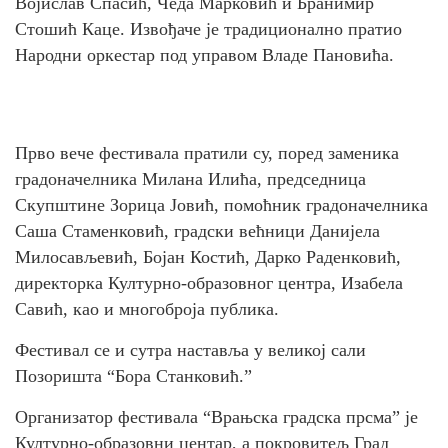
Војислав Спасић, Чеда Марковић и Бранимир
Стошић Каце. Извођаче је традиционално пратио
Народни оркестар под управом Владе Пановића.
Прво вече фестивала пратили су, поред заменика
градоначелника Милана Илића, председница
Скупштине Зорица Јовић, помоћник градоначелника
Саша Стаменковић, градски већници Данијела
Милосављевић, Бојан Костић, Дарко Раденковић,
директорка Културно-образовног центра, Изабела
Савић, као и многоброја публика.
Фестивал се и сутра наставља у великој сали
Позоришта “Бора Станковић.”
Организатор фестивала “Врањска градска прсма” је
Културно-образовни центар, а покровитељ Град