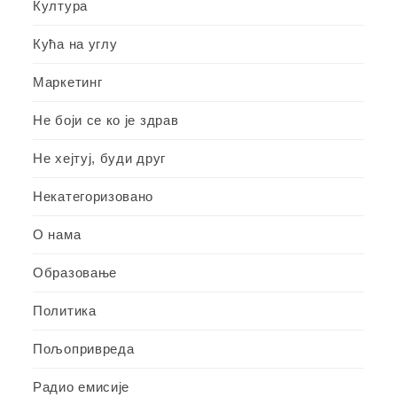
Култура
Кућа на углу
Маркетинг
Не боји се ко је здрав
Не хејтуј, буди друг
Некатегоризовано
О нама
Образовање
Политика
Пољопривреда
Радио емисије