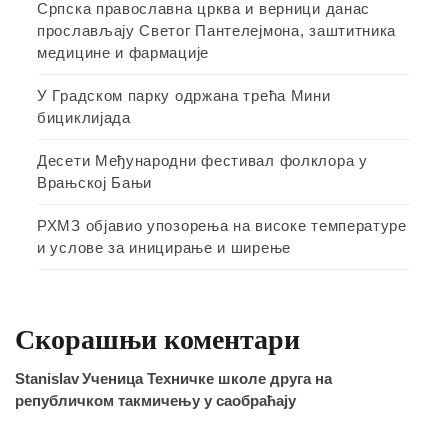
Српска православна црква и верници данас
прослављају Светог Пантелејмона, заштитника
медицине и фармације
У Градском парку одржана трећа Мини
бициклијада
Десети Међународни фестивал фолклора у
Врањској Бањи
РХМЗ објавио упозорења на високе температуре
и услове за иницирање и ширење
Скорашњи коментари
Stanislav
Ученица Техничке школе друга на
републичком такмичењу у саобраћају