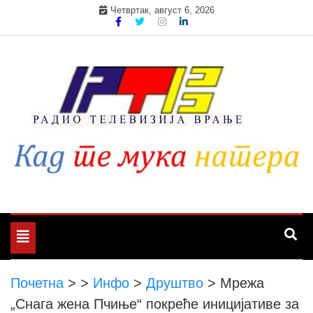
Skip
Четвртак, август 6, 2026
to
content
Toggle
navigation
Почетна
>
>
Инфо
>
Друштво
>
Мрежа
„Снага жена Пчиње“ покреће иницијативе за