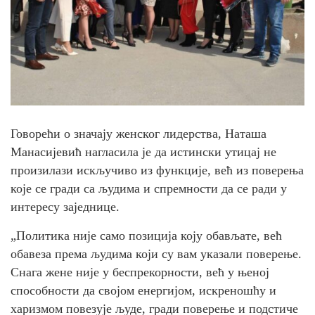
Говорећи о значају женског лидерства, Наташа
Манасијевић нагласила је да истински утицај не
произилази искључиво из функције, већ из поверења
које се гради са људима и спремности да се ради у
интересу заједнице.
„Политика није само позиција коју обављате, већ
обавеза према људима који су вам указали поверење.
Снага жене није у беспрекорности, већ у њеној
способности да својом енергијом, искреношћу и
харизмом повезује људе, гради поверење и подстиче