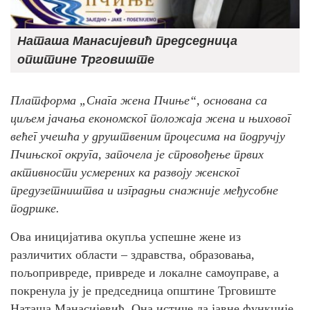
Наташа Манасијевић председница
општине Трговиште
Платформа „Снага жена Пчиње“, основана са
циљем јачања економског положаја жена и њиховог
већег учешћа у друштвеним процесима на подручју
Пчињског округа, започела је спровођење првих
активности усмерених ка развоју женског
предузетништва и изградњи снажније међусобне
подршке.
Ова иницијатива окупља успешне жене из
различитих области – здравства, образовања,
пољопривреде, привреде и локалне самоуправе, а
покренула ју је председница општине Трговиште
Наташа Манасијевић. Она истиче да јавне функције