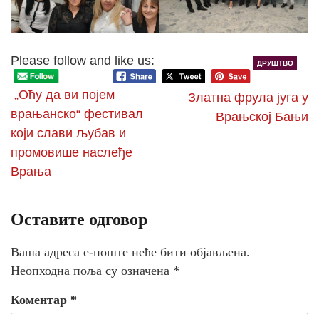
Please follow and like us:
ДРУШТВО
„Оћу да ви појем
Златна фрула југа у
врањанско“ фестивал
Врањској Бањи
који слави љубав и
промовише наслеђе
Врања
Оставите одговор
Ваша адреса е-поште неће бити објављена.
Неопходна поља су означена
*
Коментар
*