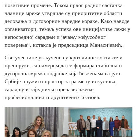
позитивне промене. Током првог радног састанка
чланице мреже утврдиле су приоритетне области
деловања и договориле наредне кораке. Како наводе
организатори, темељ успеха ове иницијативе лежи у
непосредној сарадњи и јачању међусобног
поверења“, истакла је председница Манасијевић..
Све учеснице укључене су кроз личне контакте и
препоруке, са намером да се формира стабилна и
дугорочна мрежа подршке која ће женама са југа
Србије пружити простор за размену искустава,
сарадњу и заједничко превазилажење
професионалних и друштвених изазова.