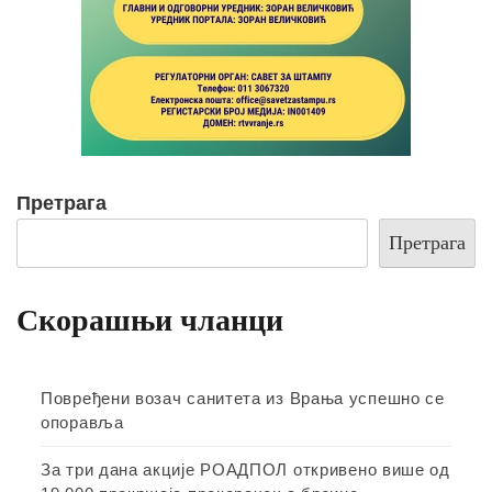
Претрага
Претрага
Скорашњи чланци
Повређени возач санитета из Врања успешно се
опоравља
За три дана акције РОАДПОЛ откривено више од