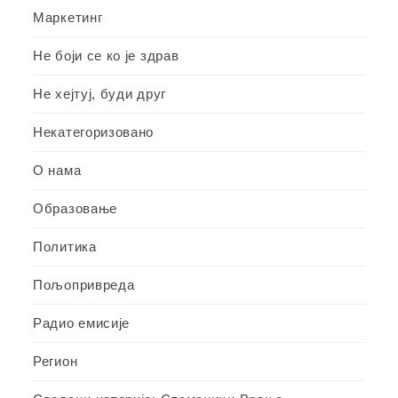
Маркетинг
Не боји се ко је здрав
Не хејтуј, буди друг
Некатегоризовано
О нама
Образовање
Политика
Пољопривреда
Радио емисије
Регион