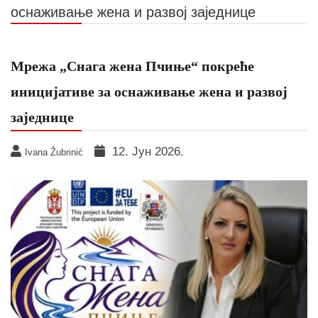
оснаживање жена и развој заједнице
Мрежа „Снага жена Пчиње“ покреће
иницијативе за оснаживање жена и развој
заједнице
12. Јун 2026.
Ivana Žubrinić