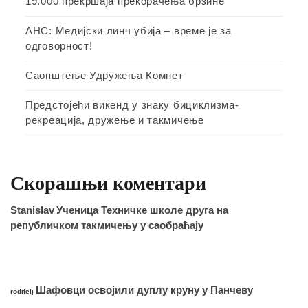
19.000 прекршаја прекорачења брзине
АНС: Медијски линч убија – време је за
одговорност!
Саопштење Удружења Комнет
Предстојећи викенд у знаку бициклизма-
рекреација, дружење и такмичење
Скорашњи коментари
Stanislav
Ученица Техничке школе друга на
републичком такмичењу у саобраћају
Шафовци освојили дуплу круну у Панчеву
roditelj