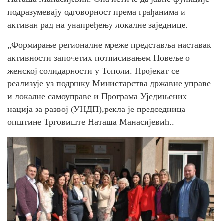
подразумевају одговорност према грађанима и
активан рад на унапређењу локалне заједнице.
„Формирање регионалне мреже представља наставак
активности започетих потписивањем Повеље о
женској солидарности у Тополи. Пројекат се
реализује уз подршку Министарства државне управе
и локалне самоуправе и Програма Уједињених
нација за развој (УНДП),рекла је председница
општине Трговиште Наташа Манасијевић..