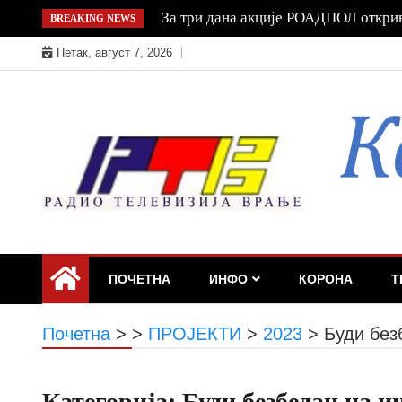
Skip
АНС: Медијски линч убија – време ј
BREAKING NEWS
to
Петак, август 7, 2026
content
ПОЧЕТНА
ИНФО
КОРОНА
Т
Почетна
>
>
ПРОЈЕКТИ
>
2023
>
Буди без
Категорија:
Буди безбедан на и