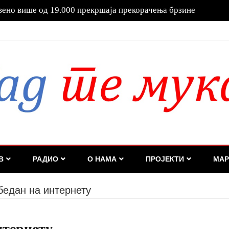
е за одговорност!
В
РАДИО
О НАМА
ПРОЈЕКТИ
МАР
бедан на интернету
нтернету