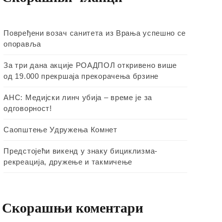
Повређени возач санитета из Врања успешно се
опоравља
За три дана акције РОАДПОЛ откривено више
од 19.000 прекршаја прекорачења брзине
АНС: Медијски линч убија – време је за
одговорност!
Саопштење Удружења Комнет
Предстојећи викенд у знаку бициклизма-
рекреација, дружење и такмичење
Скорашњи коментари