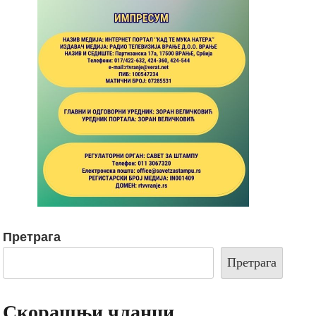
Претрага
Претрага
Скорашњи чланци