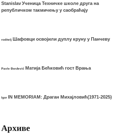
Stanislav
Ученица Техничке школе друга на
републичком такмичењу у саобраћају
Шафовци освојили дуплу круну у Панчеву
roditelj
Матија Бећковић гост Врања
Pavle Đorđević
IN MEMORIAM: Драган Михајловић(1971-2025)
Igor
Архиве