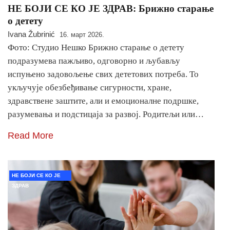
НЕ БОЈИ СЕ КО ЈЕ ЗДРАВ: Брижно старање
о детету
Ivana Žubrinić
16. март 2026.
Фото: Студио Нешко Брижно старање о детету
подразумева пажљиво, одговорно и љубављу
испуњено задовољење свих дететових потреба. То
укључује обезбеђивање сигурности, хране,
здравствене заштите, али и емоционалне подршке,
разумевања и подстицаја за развој. Родитељи или…
Read More
НЕ БОЈИ СЕ КО ЈЕ
ЗДРАВ