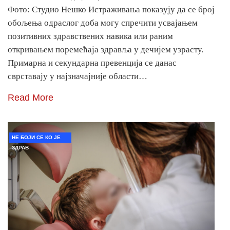
Фото: Студио Нешко Истраживања показују да се број
обољења одраслог доба могу спречити усвајањем
позитивних здравствених навика или раним
откривањем поремећаја здравља у дечијем узрасту.
Примарна и секундарна превенција се данас
сврставају у најзначајније области…
Read More
НЕ БОЈИ СЕ КО ЈЕ
ЗДРАВ