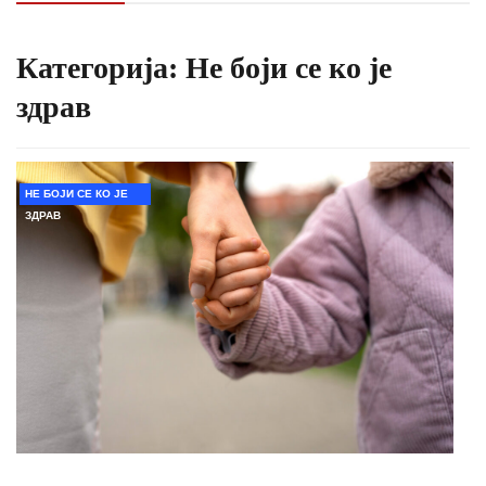
Категорија:
Не боји се ко је
здрав
НЕ БОЈИ СЕ КО ЈЕ
ЗДРАВ