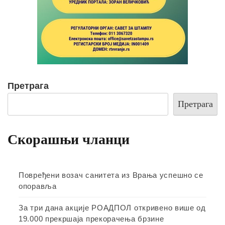
Претрага
Претрага
Скорашњи чланци
Повређени возач санитета из Врања успешно се
опоравља
За три дана акције РОАДПОЛ откривено више од
19.000 прекршаја прекорачења брзине