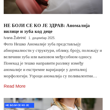
НЕ БОЈИ СЕ КО ЈЕ ЗДРАВ: Аномалија
вилице и зуба код деце
Ivana Žubrinić
1. децембар 2025.
Фото Нешко Аномалије зуба представљају
абнормалности у структури, облику, броју, положају и
величини зуба или њиховом међусобном односу.
Понекад је тешко направити разлику између
аномалије и екстремне варијације у денталној
морфологији. Узроци аномалија су поливалентни…
Read More
НЕ БОЈИ СЕ КО ЈЕ