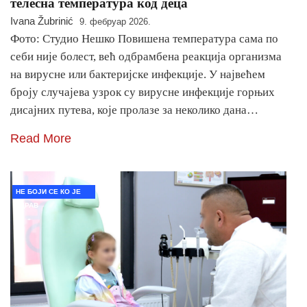
телесна температура код деца
Ivana Žubrinić
9. фебруар 2026.
Фото: Студио Нешко Повишена температура сама по
себи није болест, већ одбрамбена реакција организма
на вирусне или бактеријске инфекције. У највећем
броју случајева узрок су вирусне инфекције горњих
дисајних путева, које пролазе за неколико дана…
Read More
НЕ БОЈИ СЕ КО ЈЕ
ЗДРАВ