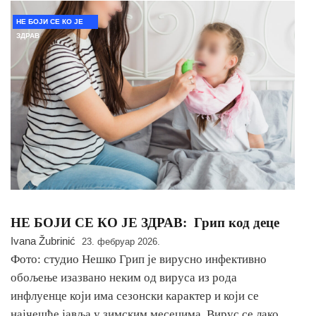
НЕ БОЈИ СЕ КО ЈЕ
ЗДРАВ
НЕ БОЈИ СЕ КО ЈЕ ЗДРАВ: Грип код деце
Ivana Žubrinić
23. фебруар 2026.
Фото: студио Нешко Грип је вирусно инфективно
обољење изазвано неким од вируса из рода
инфлуенце који има сезонски карактер и који се
најчешће јавља у зимским месецима. Вирус се лако