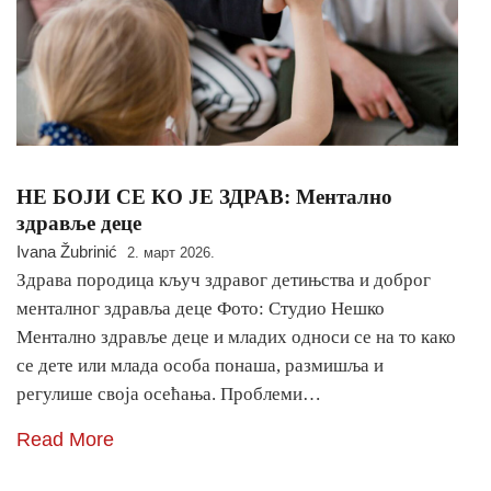
НЕ БОЈИ СЕ КО ЈЕ ЗДРАВ: Ментално
здравље деце
Ivana Žubrinić
2. март 2026.
Здрава породица кључ здравог детињства и доброг
менталног здравља деце Фото: Студио Нешко
Ментално здравље деце и младих односи се на то како
се дете или млада особа понаша, размишља и
регулише своја осећања. Проблеми…
Read More