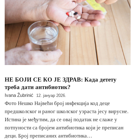
НЕ БОЈИ СЕ КО ЈЕ ЗДРАВ: Када детету
треба дати антибиотик?
Ivana Žubrinić
12. јануар 2026.
Фото Нешко Највећи број инфекција код деце
предшколског и раног школског узраста јесу вирусне.
Истина је међутим, да се овај податак не слаже у
потпуности са бројем антибиотика који је преписан
деци. Број преписаних антибиотика…