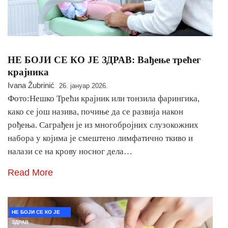
НЕ БОЈИ СЕ КО ЈЕ ЗДРАВ: Вађење трећег
крајника
Ivana Žubrinić
26. јануар 2026.
Фото:Нешко Трећи крајник или тонзила фарингика,
како се још назива, почиње да се развија након
рођења. Саграђен је из многобројних слузокожних
набора у којима је смештено лимфатично ткиво и
налази се на крову носног дела…
Read More
НЕ БОЈИ СЕ КО ЈЕ
ЗДРАВ