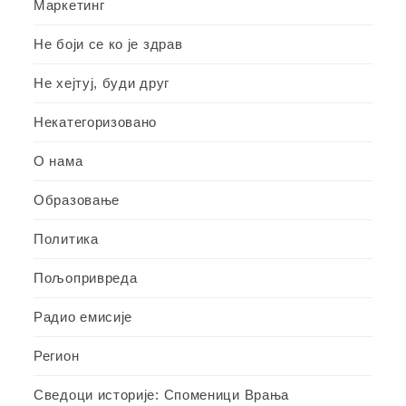
Маркетинг
Не боји се ко је здрав
Не хејтуј, буди друг
Некатегоризовано
О нама
Образовање
Политика
Пољопривреда
Радио емисије
Регион
Сведоци историје: Споменици Врања