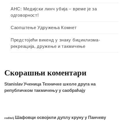
АНС: Медијски линч убија – време је за
одговорност!
Саопштење Удружења Комнет
Предстојећи викенд у знаку бициклизма-
рекреација, дружење и такмичење
Скорашњи коментари
Stanislav
Ученица Техничке школе друга на
републичком такмичењу у саобраћају
Шафовци освојили дуплу круну у Панчеву
roditelj