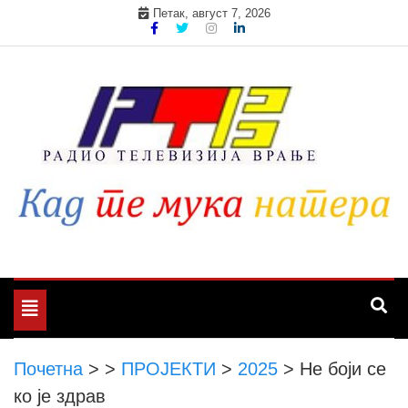
Skip
Петак, август 7, 2026
to
content
Toggle
navigation
Почетна
>
>
ПРОЈЕКТИ
>
2025
>
Не боји се
ко је здрав