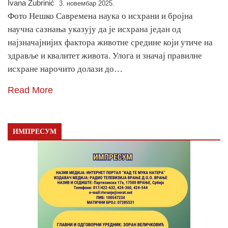
Ivana Žubrinić
3. новембар 2025.
Фото Нешко Савремена наука о исхрани и бројна
научна сазнања указују да је исхрана један од
најзначајнијих фактора животне средине који утиче на
здравље и квалитет живота. Улога и значај правилне
исхране нарочито долази до…
Read More
ИМПРЕСУМ