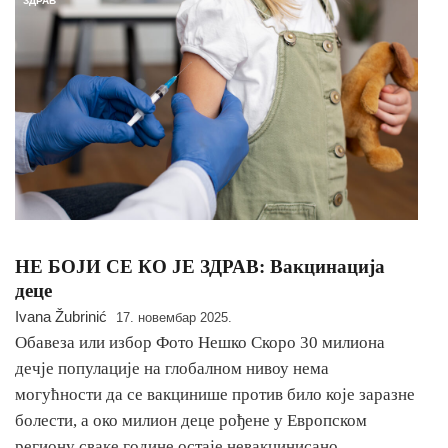
ЗДРАВ
НЕ БОЈИ СЕ КО ЈЕ ЗДРАВ: Вакцинација
деце
Ivana Žubrinić
17. новембар 2025.
Обавеза или избор Фото Нешко Скоро 30 милиона
дечје популације на глобалном нивоу нема
могућности да се вакцинише против било које заразне
болести, а око милион деце рођене у Европском
региону сваке године остаје невакцинисано,…