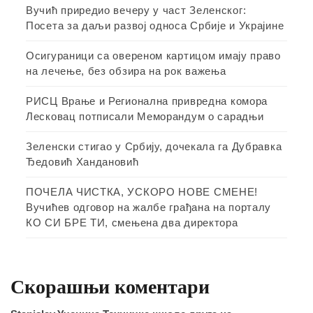
Вучић приредио вечеру у част Зеленског:
Посета за даљи развој односа Србије и Украјине
Осигураници са овереном картицом имају право
на лечење, без обзира на рок важења
РИСЦ Врање и Регионална привредна комора
Лесковац потписали Меморандум о сарадњи
Зеленски стигао у Србију, дочекала га Дубравка
Ђедовић Хандановић
ПОЧЕЛА ЧИСТКА, УСКОРО НОВЕ СМЕНЕ!
Вучићев одговор на жалбе грађана на порталу
КО СИ БРЕ ТИ, смењена два директора
Скорашњи коментари