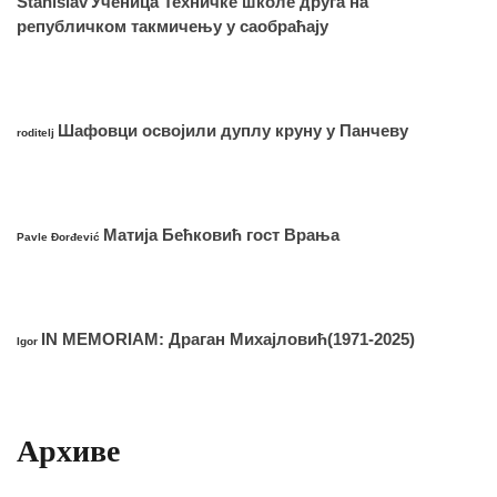
Stanislav
Ученица Техничке школе друга на
републичком такмичењу у саобраћају
Шафовци освојили дуплу круну у Панчеву
roditelj
Матија Бећковић гост Врања
Pavle Đorđević
IN MEMORIAM: Драган Михајловић(1971-2025)
Igor
Архиве