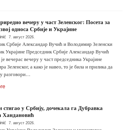
риредио вечеру у част Зеленског: Посета за
звој односа Србије и Украјине
inić
7. август 2026.
ик Србије Александар Вучић и Володимир Зеленски
ик Украјине Председник Србије Александар Вучић
је вечерас вечеру у част председника Украјине
а Зеленског, а како је навео, то је била и прилика да
ну разговори…
re
и стигао у Србију, дочекала га Дубравка
ћ Хандановић
inić
7. август 2026.