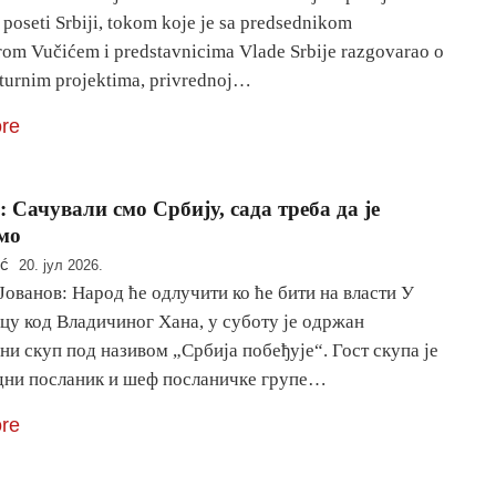
 poseti Srbiji, tokom koje je sa predsednikom
om Vučićem i predstavnicima Vlade Srbije razgovarao o
kturnim projektima, privrednoj…
re
: Сачували смо Србију, сада треба да је
мо
ić
20. јул 2026.
ованов: Народ ће одлучити ко ће бити на власти У
цу код Владичиног Хана, у суботу је одржан
и скуп под називом „Србија побеђује“. Гост скупа је
дни посланик и шеф посланичке групе…
re