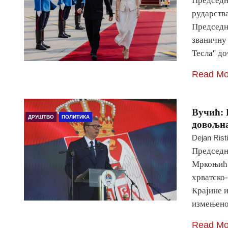
Председн
рударств
Председн
званичну 
Тесла'' д
Read Mo
Вучић: 
ДРУШТВО
ПОЛИТИКА
довољна
Dejan Rist
Председн
Мркоњић 
хрватско
Крајине и
измењено
Read Mo