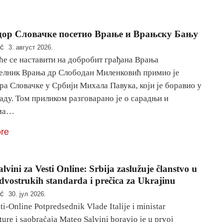
ор Словачке посетио Врање и Врањску Бању
ić
3. август 2026.
ће се наставити на добробит грађана Врања
елник Врања др Слободан Миленковић примио је
а Словачке у Србији Михала Павука, који је боравио у
аду. Том приликом разговарано је о сарадњи и
има…
re
lvini za Vesti Online: Srbija zaslužuje članstvo u
dvostrukih standarda i prečica za Ukrajinu
ić
30. јул 2026.
ti-Online Potpredsednik Vlade Italije i ministar
ture i saobraćaja Mateo Salvini boravio je u prvoj