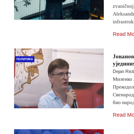
zvaničnoj
Aleksandr
infrastru
Read Mo
Јованов
ПОЛИТИКА
уједини
Dejan Rist
Миленко Ј
Прекодол
Свенародн
био наро
Read Mo