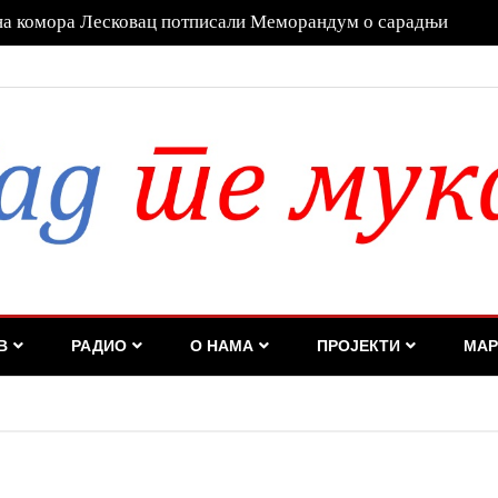
а га Дубравка Ђедовић Хандановић
В
РАДИО
О НАМА
ПРОЈЕКТИ
МАР