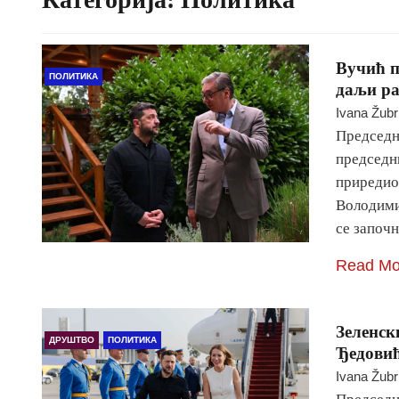
Вучић п
ПОЛИТИКА
даљи ра
Ivana Žubr
Председн
председн
приредио 
Володимир
се започ
Read Mo
Зеленск
ДРУШТВО
ПОЛИТИКА
Ђедови
Ivana Žubr