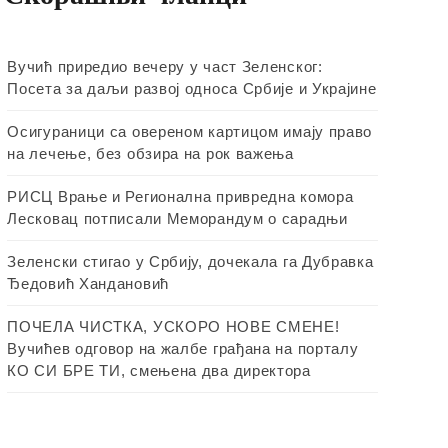
Вучић приредио вечеру у част Зеленског:
Посета за даљи развој односа Србије и Украјине
Осигураници са овереном картицом имају право
на лечење, без обзира на рок важења
РИСЦ Врање и Регионална привредна комора
Лесковац потписали Меморандум о сарадњи
Зеленски стигао у Србију, дочекала га Дубравка
Ђедовић Хандановић
ПОЧЕЛА ЧИСТКА, УСКОРО НОВЕ СМЕНЕ!
Вучићев одговор на жалбе грађана на порталу
КО СИ БРЕ ТИ, смењена два директора