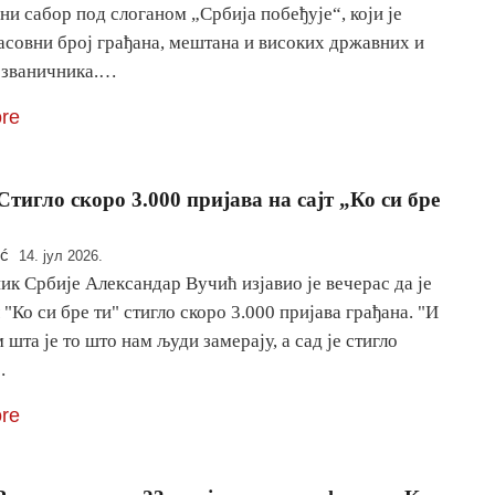
и сабор под слоганом „Србија побеђује“, који је
асовни број грађана, мештана и високих државних и
 званичника.…
re
Стигло скоро 3.000 пријава на сајт „Ко си бре
ić
14. јул 2026.
к Србије Александар Вучић изјавио је вечерас да је
 "Ко си бре ти" стигло скоро 3.000 пријава грађана. "И
 шта је то што нам људи замерају, а сад је стигло
…
re