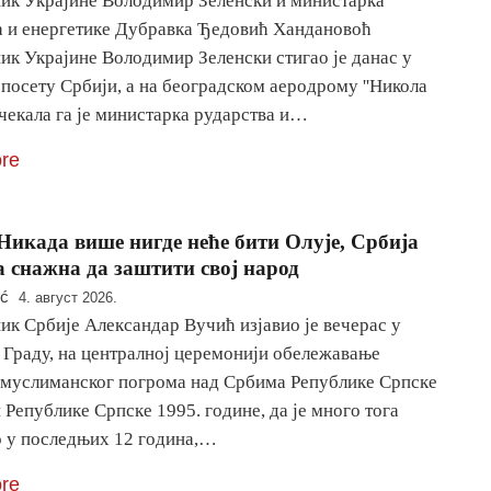
ик Украјине Володимир Зеленски и министарка
а и енергетике Дубравка Ђедовић Хандановоћ
ик Украјине Володимир Зеленски стигао је данас у
посету Србији, а на београдском аеродрому ''Никола
очекала га је министарка рударства и…
re
Никада више нигде неће бити Олује, Србија
 снажна да заштити свој народ
ić
4. август 2026.
ик Србије Александар Вучић изјавио је вечерас у
Граду, на централној церемонији обележавање
-муслиманског погрома над Србима Републике Српске
 Републике Српске 1995. године, да је много тога
 у последњих 12 година,…
re