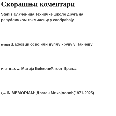
Скорашњи коментари
Stanislav
Ученица Техничке школе друга на
републичком такмичењу у саобраћају
Шафовци освојили дуплу круну у Панчеву
roditelj
Матија Бећковић гост Врања
Pavle Đorđević
IN MEMORIAM: Драган Михајловић(1971-2025)
Igor