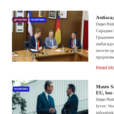
Амбасад
ДРУШТВО
ПОЛИТИКА
Dejan Rist
Сарадња 
Градонач
амбасадор
посети гр
пројект
Read Mo
Mateo Sa
ПОЛИТИКА
EU, bez 
Dejan Rist
Izvor: Ves
infrastruk