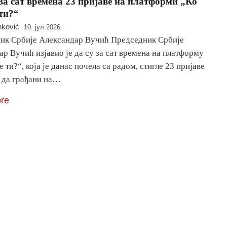
За сат времена 23 пријаве на платформи „Ко
 ти?“
nković
10. јул 2026.
ик Србије Александар Вучић Председник Србије
р Вучић изјавио је да су за сат времена на платформу
е ти?“, која је данас почела са радом, стигле 23 пријаве
о да грађани на…
re