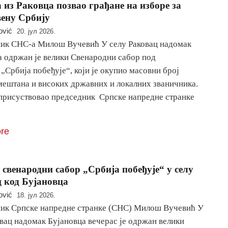
 из Раковца позвао грађане на изборе за
вену Србију
ović
20. јул 2026.
ик СНС-а Милош Вучевић У селу Раковац надомак
а одржан је велики Свенародни сабор под
„Србија побеђује“, који је окупио масовни број
 мештана и високих државних и локалних званичника.
 присуствовао председник Српске напредне странке
re
свенародни сабор „Србија побеђује“ у селу
 код Бујановца
ović
18. јул 2026.
ик Српске напредне странке (СНС) Милош Вучевић У
вац надомак Бујановца вечерас је одржан велики