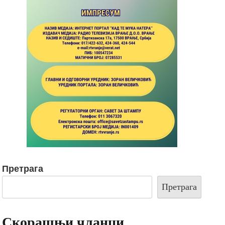
Претрага
Претрага
Скорашњи чланци