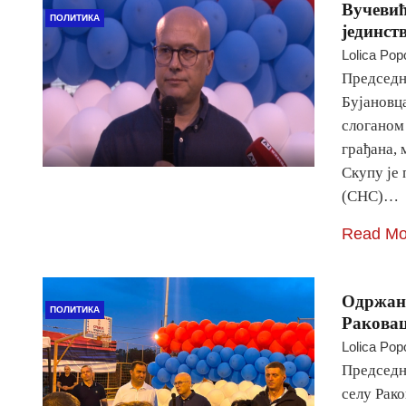
Вучевић
ПОЛИТИКА
јединст
Lolica Pop
Председн
Бујановц
слоганом 
грађана,
Скупу је
(СНС)…
Read Mo
Одржан 
ПОЛИТИКА
Раковац
Lolica Pop
Председн
селу Рако