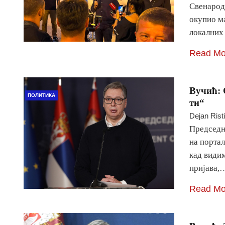
Свенародн
окупио м
локалних
Read Mo
Вучић: 
ПОЛИТИКА
ти“
Dejan Rist
Председни
на портал
кад видим
пријава,
Read Mo