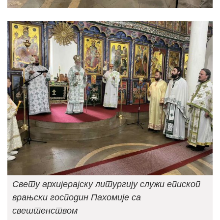
Свету архијерајску литургију служи епископ
врањски господин Пахомије са
свештенством