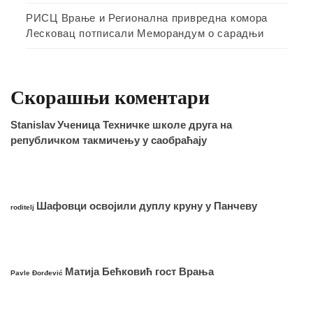
РИСЦ Врање и Регионална привредна комора
Лесковац потписали Меморандум о сарадњи
Скорашњи коментари
Stanislav
Ученица Техничке школе друга на
републичком такмичењу у саобраћају
Шафовци освојили дуплу круну у Панчеву
roditelj
Матија Бећковић гост Врања
Pavle Đorđević