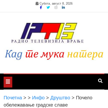
Skip
Субота, август 8, 2026
to
content
Toggle
navigation
Почетна
>
>
Инфо
>
Друштво
>
Почело
обележавање градске славе