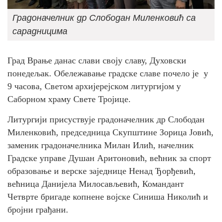
Градоначелник др Слободан Миленковић са
сарадницима
Град Врање данас слави своју славу, Духовски
понедељак. Обележавање градске славе почело је у
9 часова, Светом архијерејском литургијом у
Саборном храму Свете Тројице.
Литургији присуствује градоначелник др Слободан
Миленковић, председница Скупштине Зорица Јовић,
заменик градоначелника Милан Илић, начелник
Градске управе Душан Аритоновић, већник за спорт
образовање и верске заједнице Ненад Ђорђевић,
већница Данијела Милосављевић, Командант
Четврте бригаде копнене војске Синиша Николић и
бројни грађани.