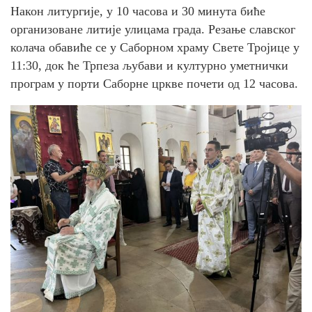
Након литургије, у 10 часова и 30 минута биће
организоване литије улицама града. Резање славског
колача обавиће се у Саборном храму Свете Тројице у
11:30, док ће Трпеза љубави и културно уметнички
програм у порти Саборне цркве почети од 12 часова.