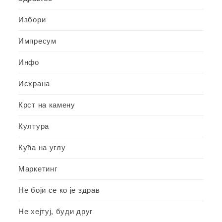
Избори
Импресум
Инфо
Исхрана
Крст на камену
Култура
Кућа на углу
Маркетинг
Не боји се ко је здрав
Не хејтуј, буди друг