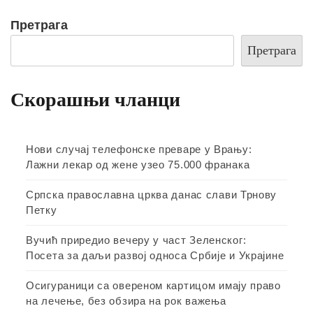
Претрага
Претрага
Скорашњи чланци
Нови случај телефонске преваре у Врању:
Лажни лекар од жене узео 75.000 франака
Српска православна црква данас слави Трнову
Петку
Вучић приредио вечеру у част Зеленског:
Посета за даљи развој односа Србије и Украјине
Осигураници са овереном картицом имају право
на лечење, без обзира на рок важења