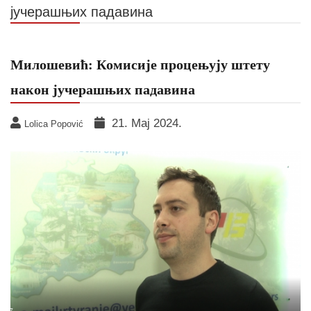
јучерашњих падавина
Милошевић: Комисије процењују штету
након јучерашњих падавина
21. Мај 2024.
Lolica Popović