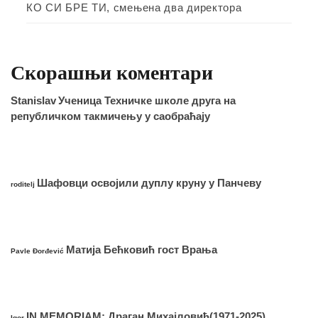
КО СИ БРЕ ТИ, смењена два директора
Скорашњи коментари
Stanislav
Ученица Техничке школе друга на
републичком такмичењу у саобраћају
Шафовци освојили дуплу круну у Панчеву
roditelj
Матија Бећковић гост Врања
Pavle Đorđević
IN MEMORIAM: Драган Михајловић(1971-2025)
Igor