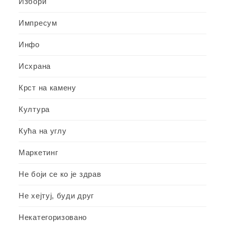
Избори
Импресум
Инфо
Исхрана
Крст на камену
Култура
Кућа на углу
Маркетинг
Не боји се ко је здрав
Не хејтуј, буди друг
Некатегоризовано