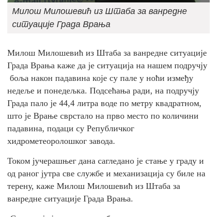
Милош Милошевић из Штаба за ванредне
ситуације Града Врања
Милош Милошевић из Штаба за ванредне ситуације
Града Врања каже да је ситуација на нашем подручју
боља након падавина које су пале у ноћи између
недеље и понедељка. Подсећања ради, на подручју
Града пало је 44,4 литра воде по метру квадратном,
што је Врање сврстало на прво место по количини
падавина, подаци су Републичког
хидрометеоролошког завода.
Током јучерашњег дана сагледано је стање у граду и
од раног јутра све службе и механизација су биле на
терену, каже Милош Милошевић из Штаба за
ванредне ситуације Града Врања.