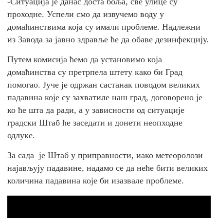
-Ситуација је данас доста боља, све улице су
проходне. Успели смо да извучемо воду у
домаћинствима која су имали проблеме. Надлежни
из Завода за јавно здравље ће да обаве дезинфекцију.
Путем комисија ћемо да установимо која
домаћинства су претрпела штету како би Град
помогао. Јуче је одржан састанак поводом великих
падавина које су захватиле наш град, договорено је
ко ће шта да ради, а у зависности од ситуације
градски Штаб ће заседати и донети неопходне
одлуке.
За сада је Штаб у приправности, иако метеоролози
најављују падавине, надамо се да неће бити великих
количина падавина које би изазвале проблеме.