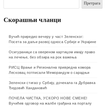
Претрага
Скорашњи чланци
Вучић приредио вечеру у част Зеленског:
Посета за даљи развој односа Србије и Украјине
Осигураници са овереном картицом имају право
на лечење, без обзира на рок важења
РИСЦ Врање и Регионална привредна комора
Лесковац потписали Меморандум о сарадњи
Зеленски стигао у Србију, дочекала га Дубравка
Ђедовић Хандановић
ПОЧЕЛА ЧИСТКА, УСКОРО НОВЕ СМЕНЕ!
Вучићев одговор на жалбе грађана на порталу