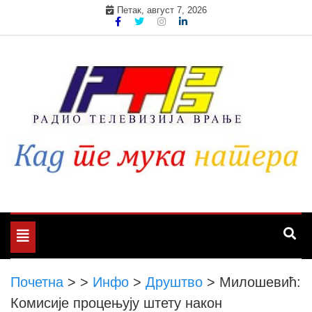
Skip
Петак, август 7, 2026
to
content
Toggle
navigation
Почетна
>
>
Инфо
>
Друштво
>
Милошевић:
Комисије процењују штету након