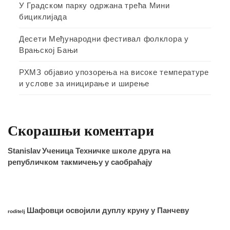
У Градском парку одржана трећа Мини
бициклијада
Десети Међународни фестивал фолклора у
Врањској Бањи
РХМЗ објавио упозорења на високе температуре
и услове за иницирање и ширење
Скорашњи коментари
Stanislav
Ученица Техничке школе друга на
републичком такмичењу у саобраћају
Шафовци освојили дуплу круну у Панчеву
roditelj