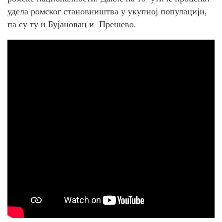
удела ромског становништва у укупној популацији,
па су ту и Бујановац и Прешево.