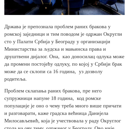
Држава је препознала проблем раних бракова у
ромској заједници и тим поводом је одржан Округли
сто у Палати Србија у Београду у организацији
Министарства за људска и мањинска права и
друштвени дијалог. Она, као доносилац одлука може
да промени постојећу одлуку, по којој у Србији брак
може да се склопи са 16 година, уз дозволу
родитеља.
Проблем склапања раних бракова, пре него
супружници напуне 18 година, код ромске
популације је оно о чему треба много више причати
и разговарати, каже градска већница Данијела
Милосављевић, која је учествовала у раду Округлог
стола на ову тему, одржаног у Београду. Ово није