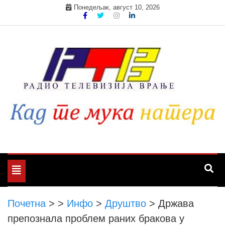
Skip
Понедељак, август 10, 2026
to
content
Toggle
navigation
Почетна
>
>
Инфо
>
Друштво
>
Држава
препознала проблем раних бракова у