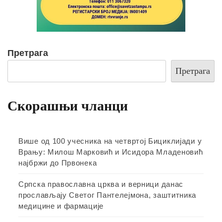
Претрага
Претрага
Скорашњи чланци
Више од 100 учесника на четвртој Бициклијади у
Врању: Милош Марковић и Исидора Младеновић
најбржи до Првонека
Српска православна црква и верници данас
прослављају Светог Пантелејмона, заштитника
медицине и фармације