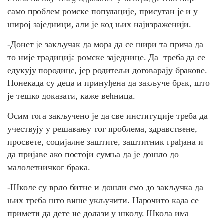
само проблем ромске популације, присутан је и у
широј заједници, али је код њих најизраженији.
-Донет је закључак да мора да се шири та прича да
то није традиција ромске заједнице. Да треба да се
едукују породице, јер родитељи договарају бракове.
Понекада су деца и принуђена да закључе брак, што
је тешко доказати, каже већница.
Осим тога закључено је да све институције треба да
учествују у решавању тог проблема, здравствене,
просвете, социјалне заштите, заштитник грађана и
да пријаве ако постоји сумња да је дошло до
малолетничког брака.
-Школе су врло битне и дошли смо до закључка да
њих треба што више укључити. Нарочито када се
примети да дете не долази у школу. Школа има