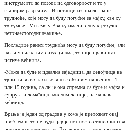
инструменте да позове на одговорност и то у
старијим разредима. Изостанци из школе, ране
трудноће, које могу да буду погубне за мајку, све су
то сумње. Ми смо у Врању имали слиучај трудне
четрнаестогодишњакиње.
Последице раних трудноћа могу да буду погубне, али
чак и у идеалним ситуацијама, то није прави пут,
истиче већница.
-Може да буде и идеална заједница, да девојчица не
трпи никакво насиље, али с обзиром на њених 14
или 15 година, да ли је она спремна да буде и мајка и
супруга и домаћица, мислим да није, наглашава
већница.
Врање је један од градова у коме је препознат овај
проблем и то не чуди, јер је пет посто становништва
ромске националности. Дакле на то утиче проценат