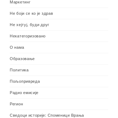
Маркетинг
Не боји се ко је здрав
Не хејтуј, буди друг
Некатегоризовано
О нама
Образовање
Политика
Пољопривреда
Радио емисије
Регион
Сведоци историје: Споменици Врања