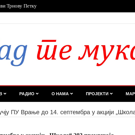
имају право на лечење, без обзира на рок важења
В
РАДИО
О НАМА
ПРОЈЕКТИ
МАР
учју ПУ Врање до 14. септембра у акцији „Школ
птембра у акцији „Школа“ 203 прекршаја