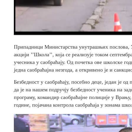
Припадници Министарства унутрашњих послова, Уп
акцији ’’Школа’’, која се реализује током септемб
учесника у саобраћају. Од почетка ове школске год
једна саобраћајна незгода, а откривено је и санкц
Безбедност у саобраћају, посебно деце, један је о
да је на нашем подручју безбедност ученика на зад
програму, командир саобраћајне полиције у Врању,
године, појачана контрола саобраћаја у зонама шко