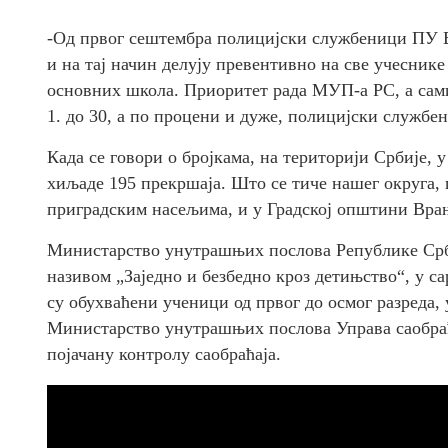
-Од првог сештембра полицијски службеници ПУ В
и на тај начин делују превентивно на све учеснике
основних школа. Приоритет рада МУП-а РС, а сами
1. до 30, а по процени и дуже, полицијски службе
Када се говори о бројкама, на територији Србије, 
хиљаде 195 прекршаја. Што се тиче нашег округа, 
приградским насељима, и у Градској општини Врањ
Министарство унутрашњих послова Републике Срби
називом „Заједно и безбедно кроз детињство“, у 
су обухваћени ученици од првог до осмог разреда,
Министарство унутрашњих послова Управа саобраћ
појачану контролу саобраћаја.