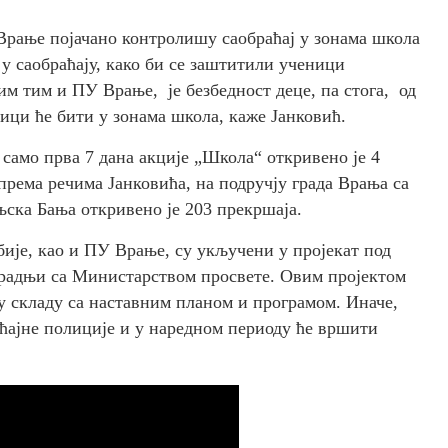
рање појачано контролишу саобраћај у зонама школа
 у саобраћају, како би се заштитили ученици
м тим и ПУ Врање, је безбедност деце, па стога, од
ници ће бити у зонама школа, каже Јанковић.
у само прва 7 дана акције „Школа“ откривено је 4
према речима Јанковића, на подручју града Врања са
ска Бања откривено је 203 прекршаја.
је, као и ПУ Врање, су укључени у пројекат под
сарадњи са Министарством просвете. Овим пројектом
 у складу са наставним планом и програмом. Иначе,
ајне полиције и у наредном периоду ће вршити