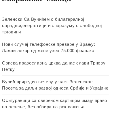
Зеленски:Са Вучићем о билатералној
сарадњи,енергетици и споразуму о слободној
трговини
Нови случај телефонске преваре у Врању:
Лажни лекар од жене узео 75.000 франака
Српска православна црква данас слави Трнову
Петку
Вучић приредио вечеру у част Зеленског:
Посета за даљи развој односа Србије и Украјине
Осигураници са овереном картицом имају право
на лечење, без обзира на рок важења