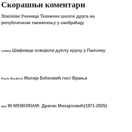
Скорашњи коментари
Stanislav
Ученица Техничке школе друга на
републичком такмичењу у саобраћају
Шафовци освојили дуплу круну у Панчеву
roditelj
Матија Бећковић гост Врања
Pavle Đorđević
IN MEMORIAM: Драган Михајловић(1971-2025)
Igor