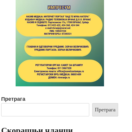
Претрага
Претрага
Скорашњи чланци