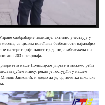
раве саобраћајне полиције, активно учествују у
ра месеца, са циљем повећања безбедности најмлађих
ине на територији нашег града није забележена ни
ионисано 203 прекршаја.
д приоритета наше Полицијске управе и можемо рећи
овољавајућем нивоу, рекао је гостујући у нашем
 Милош Јанковић, и додао да је, од почетка школске
ла.