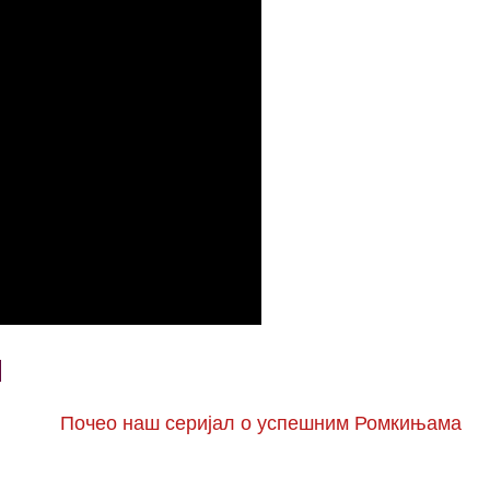
Почео наш серијал о успешним Ромкињама