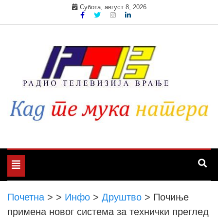
Skip
Субота, август 8, 2026
to
content
Toggle
navigation
Почетна
>
>
Инфо
>
Друштво
>
Почиње
примена новог система за технички преглед