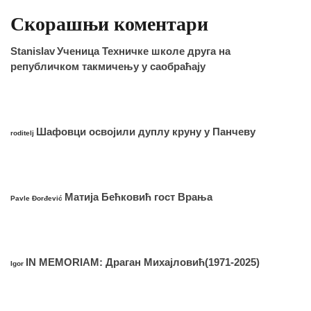
Скорашњи коментари
Stanislav
Ученица Техничке школе друга на
републичком такмичењу у саобраћају
Шафовци освојили дуплу круну у Панчеву
roditelj
Матија Бећковић гост Врања
Pavle Đorđević
IN MEMORIAM: Драган Михајловић(1971-2025)
Igor