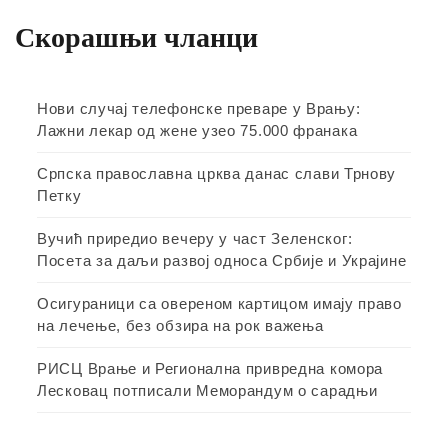
Скорашњи чланци
Нови случај телефонске преваре у Врању:
Лажни лекар од жене узео 75.000 франака
Српска православна црква данас слави Трнову
Петку
Вучић приредио вечеру у част Зеленског:
Посета за даљи развој односа Србије и Украјине
Осигураници са овереном картицом имају право
на лечење, без обзира на рок важења
РИСЦ Врање и Регионална привредна комора
Лесковац потписали Меморандум о сарадњи