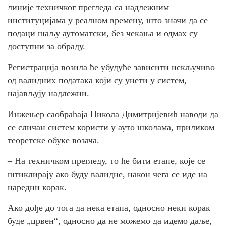
линије техничког прегледа са надлежним
институцијама у реалном времену, што значи да се
подаци шаљу аутоматски, без чекања и одмах су
доступни за обраду.
Регистрација возила ће убудуће зависити искључиво
од валидних података који су унети у систем,
најављују надлежни.
Инжењер саобраћаја Никола Димитријевић наводи да
се сличан систем користи у ауто школама, приликом
теоретске обуке возача.
– На техничком прегледу, то ће бити етапе, које се
штиклирају ако буду валидне, након чега се иде на
наредни корак.
Ако дође до тога да нека етапа, односно неки корак
буде „црвен“, односно да не можемо да идемо даље,