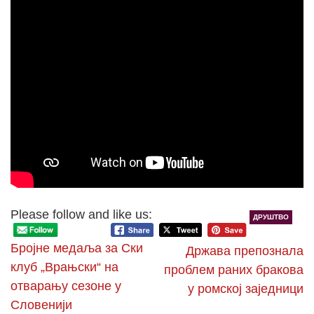
Please follow and like us:
ДРУШТВО
Бројне медаља за Ски
Држава препознала
клуб „Врањски“ на
проблем раних бракова
отварању сезоне у
у ромској заједници
Словенији