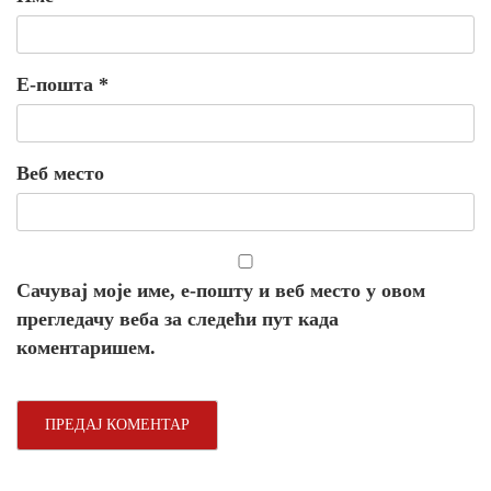
Е-пошта
*
Веб место
Сачувај моје име, е-пошту и веб место у овом
прегледачу веба за следећи пут када
коментаришем.