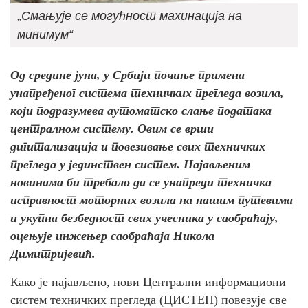
„
Смањује се могућност махинација на
минимум“
Од средине јуна, у Србији почиње примена
унапређеног система техничких прегледа возила,
који подразумева аутоматско слање података
централном систему. Овим се врши
дигитализација и повезивање свих техничких
прегледа у јединствен систем. Најављеним
новинама би требало да се унапреди техничка
исправност моторних возила на нашим путевима
и укупна безбедност свих учесника у саобраћају,
оцењује инжењер саобраћаја Никола
Димитријевић.
Како је најављено, нови Централни информациони
систем техничких прегледа (ЦИСТЕП) повезује све