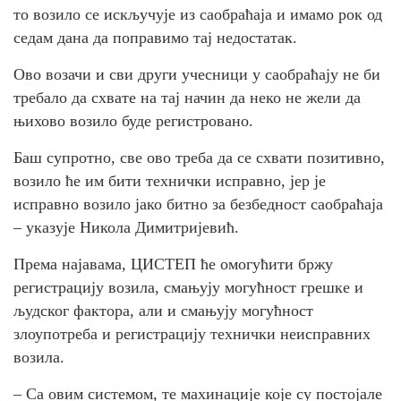
то возило се искључује из саобраћаја и имамо рок од
седам дана да поправимо тај недостатак.
Ово возачи и сви други учесници у саобраћају не би
требало да схвате на тај начин да неко не жели да
њихово возило буде регистровано.
Баш супротно, све ово треба да се схвати позитивно,
возило ће им бити технички исправно, јер је
исправно возило јако битно за безбедност саобраћаја
– указује Никола Димитријевић.
Према најавама, ЦИСТЕП ће омогућити бржу
регистрацију возила, смањују могућност грешке и
људског фактора, али и смањују могућност
злоупотреба и регистрацију технички неисправних
возила.
– Са овим системом, те махинације које су постојале