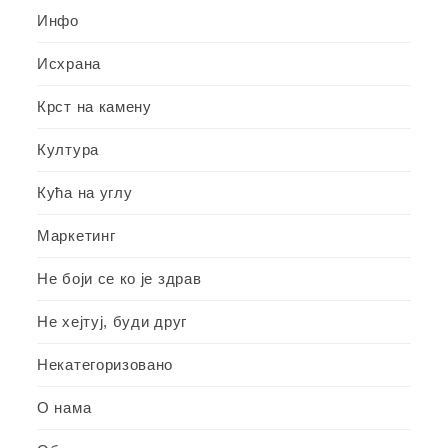
Инфо
Исхрана
Крст на камену
Култура
Кућа на углу
Маркетинг
Не боји се ко је здрав
Не хејтуј, буди друг
Некатегоризовано
О нама