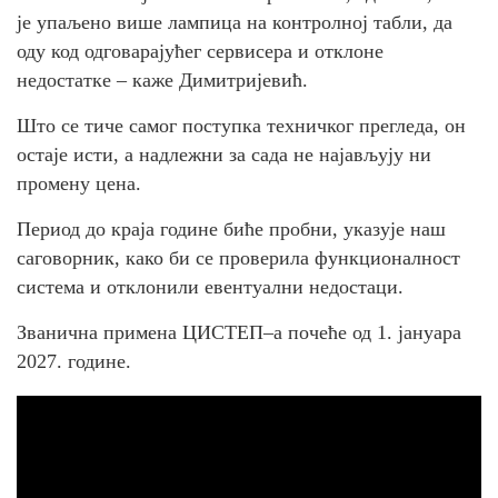
је упаљено више лампица на контролној табли, да
оду код одговарајућег сервисера и отклоне
недостатке – каже Димитријевић.
Што се тиче самог поступка техничког прегледа, он
остаје исти, а надлежни за сада не најављују ни
промену цена.
Период до краја године биће пробни, указује наш
саговорник, како би се проверила функционалност
система и отклонили евентуални недостаци.
Званична примена ЦИСТЕП–а почеће од 1. јануара
2027. године.