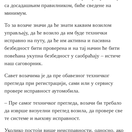
са досадашњим правилником, биће сведене на
минимум.
То за возаче значи да ће знати каквим возилом
управљају, да ће возило да им буде технички
исправно на путу, да ће им активна и пасивна
безбедност бити проверена и на тај начин ће бити
повећана укупна безбедност у саобраћају – истиче
наш саговорник.
Савет возачима је да пре обавезног техничког
прегледа при регистрацији, сами или у сервису
провере исправност аутомобила.
– Пре самог техничког прегледа, возачи би требало
да изврше визуелни преглед возила, да провере све
те системе и њихову исправност.
Уколико постоји више неисправности, односно, ако