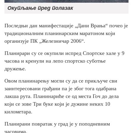
Окупљање пред полазак
Последњи дан манифестације „Дани Врања“ почео је
традиционалним планинарским маратоном који
организује ПК „Железничар 2006“.
Планирари су се окупили испред Спортске хале у 9
часова и кренули на лепо спортско суботње
дружење.
Овом планинарењу могли су да се прикључе сви
заинтересовани грађани па је због тога одабрана
лакша рута. Планинариће се од места Гоч до дела
који се зове Три буке који је дужине неких 10
километара.
Планирани повратак у град је у поподневним
часовима.