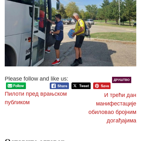
Please follow and like us:
ДРУШТВО
Пилоти пред врањском
И трећи дан
публиком
манифестације
обиловао бројним
догађајима