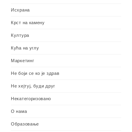
Исхрана
Крст на камену
Култура
Кућа на углу
Маркетинг
Не боји се ко је здрав
Не хејтуј, буди друг
Некатегоризовано
О нама
Образовање