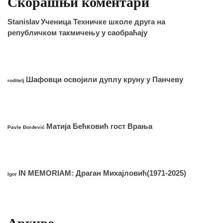
Скорашњи коментари
Stanislav
Ученица Техничке школе друга на
републичком такмичењу у саобраћају
Шафовци освојили дуплу круну у Панчеву
roditelj
Матија Бећковић гост Врања
Pavle Đorđević
IN MEMORIAM: Драган Михајловић(1971-2025)
Igor