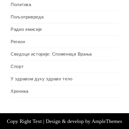
Политика
Пољопривреда
Радио емисије
Регион
Сведоци историје: Споменици Врања
Спорт
У здравом духу здраво тело
Хроника
Copy Right Text |
Design & develop by AmpleThemes