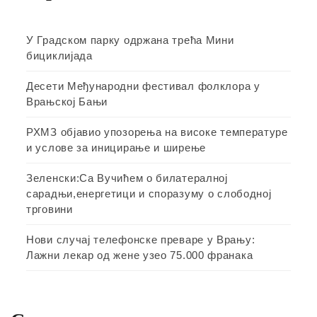
У Градском парку одржана трећа Мини
бициклијада
Десети Међународни фестивал фолклора у
Врањској Бањи
РХМЗ објавио упозорења на високе температуре
и услове за иницирање и ширење
Зеленски:Са Вучићем о билатералној
сарадњи,енергетици и споразуму о слободној
трговини
Нови случај телефонске преваре у Врању:
Лажни лекар од жене узео 75.000 франака