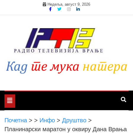
Skip
Недеља, август 9, 2026
to
content
Toggle
navigation
Почетна
>
>
Инфо
>
Друштво
>
Планинарски маратон у оквиру Дана Врања